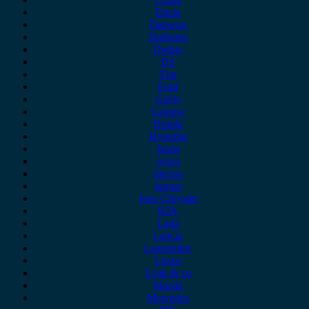
Dacia
Daewoo
Daihatsu
Dodge
DS
Fiat
Ford
Geely
Gonow
Honda
Hyundai
Isuzu
iveco
Jaecoo
Jaguar
Jeep Chrysler
KIA
Lada
Lancia
Leapmotor
Lexus
Lynk & co
Mazda
Mercedes