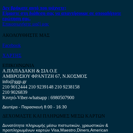
Δεν βρήκατε αυτό που ψάχνετε;
Είμαστε στη διάθεση σας να απαντήσουμε σε οποιαδήποτε
ερώτηση σας.
Επικοινωνήστε μαζί μας
ΑΚΟΛΟΥΘΗΣΤΕ ΜΑΣ
Facebook
ΧΑΡΤΗΣ
ΕΠΙΚΟΙΝΩΝΙΑ
Α.ΠΑΠΑΔΑΚΗ & ΣΙΑ Ο.Ε
ΑΜΒΡΟΣΙΟΥ ΦΡΑΝΤΖΗ 67, Ν.ΚΟΣΜΟΣ
info@ggp.gr
210 9012444
210 9239148
210 9238158
210 9026839
Κινητό-Viber-whatsapp : 6980507900
Δευτέρα - Παρασκευή 8:00 - 16:30
ΔΕΧΟΜΑΣΤΕ ΚΑΙ ΠΛΗΡΩΜΕΣ ΜΕΣΩ ΚΑΡΤΩΝ
Δυνατότητα πληρωμής μέσω πιστωτικών, χρεωστικών &
προπληρωμένων καρτών Visa,Maestro,Diners,American