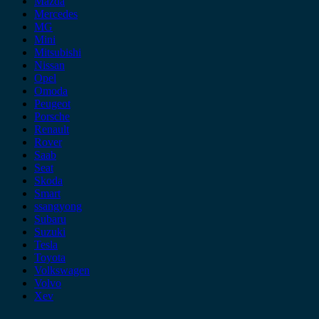
Mazda
Mercedes
MG
Mini
Mitsubishi
Nissan
Opel
Omoda
Peugeot
Porsche
Renault
Rover
Saab
Seat
Skoda
Smart
ssangyong
Subaru
Suzuki
Tesla
Toyota
Volkswagen
Volvo
Xev