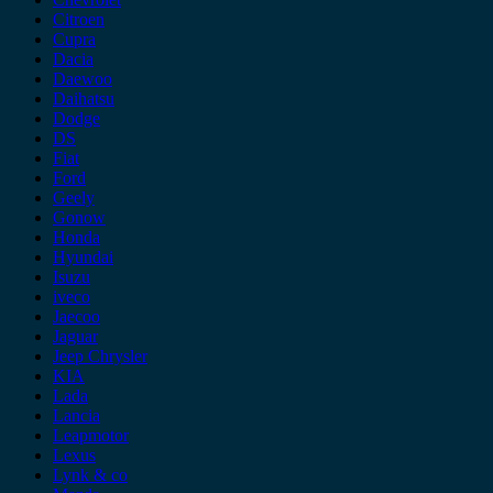
Citroen
Cupra
Dacia
Daewoo
Daihatsu
Dodge
DS
Fiat
Ford
Geely
Gonow
Honda
Hyundai
Isuzu
iveco
Jaecoo
Jaguar
Jeep Chrysler
KIA
Lada
Lancia
Leapmotor
Lexus
Lynk & co