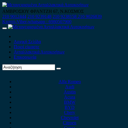
Skip
to
ΑΜΒΡΟΣΙΟΥ ΦΡΑΝΤΖΗ 67, Ν.ΚΟΣΜΟΣ
content
210 9012444
210 9239148
210 9238158
210 9026839
Κινητό-Viber-whatsapp : 6980507900
Primary
Menu
Αρχική Σελίδα
Ποιοί είμαστε
Ανταλλακτικά Αυτοκινήτων
Επικοινωνία
Alfa Romeo
Audi
Austin
Acura
BMW
BYD
Chery
Chevrolet
Citroen
Cupra