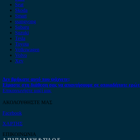
Seat
Skoda
Smart
ssangyong
Subaru
Suzuki
Tesla
Toyota
Volkswagen
Volvo
Xev
Δεν βρήκατε αυτό που ψάχνετε;
Είμαστε στη διάθεση σας να απαντήσουμε σε οποιαδήποτε ερώτ
Επικοινωνήστε μαζί μας
ΑΚΟΛΟΥΘΗΣΤΕ ΜΑΣ
Facebook
ΧΑΡΤΗΣ
ΕΠΙΚΟΙΝΩΝΙΑ
Α.ΠΑΠΑΔΑΚΗ & ΣΙΑ Ο.Ε