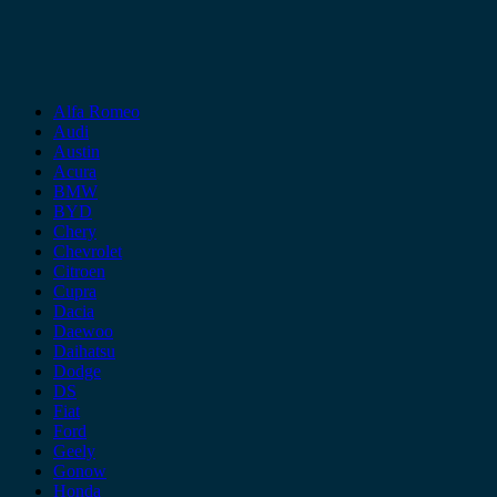
Alfa Romeo
Audi
Austin
Acura
BMW
BYD
Chery
Chevrolet
Citroen
Cupra
Dacia
Daewoo
Daihatsu
Dodge
DS
Fiat
Ford
Geely
Gonow
Honda