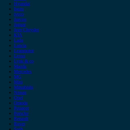
Hyundai
Isuzu
iveco
Jaecoo
Jaguar
Jeep Chrysler
KIA
Lada
Lancia
Leapmotor
Lexus
Lynk & co
Mazda
Mercedes
MG
Mini
Mitsubishi
Nissan
Opel
Omoda
Peugeot
Porsche
Renault
Rover
Saab