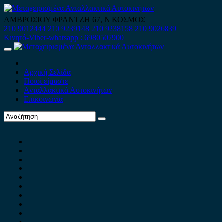
Skip
to
ΑΜΒΡΟΣΙΟΥ ΦΡΑΝΤΖΗ 67, Ν.ΚΟΣΜΟΣ
content
210 9012444
210 9239148
210 9238158
210 9026839
Κινητό-Viber-whatsapp : 6980507900
Primary
Menu
Αρχική Σελίδα
Ποιοί είμαστε
Ανταλλακτικά Αυτοκινήτων
Επικοινωνία