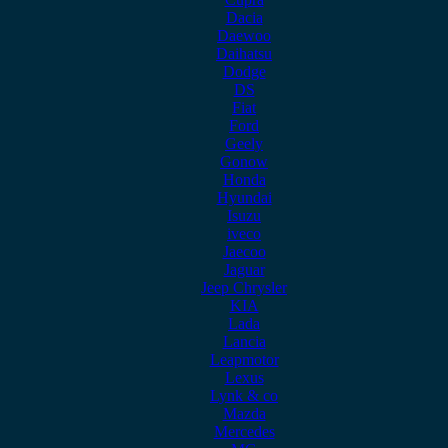
Dacia
Daewoo
Daihatsu
Dodge
DS
Fiat
Ford
Geely
Gonow
Honda
Hyundai
Isuzu
iveco
Jaecoo
Jaguar
Jeep Chrysler
KIA
Lada
Lancia
Leapmotor
Lexus
Lynk & co
Mazda
Mercedes