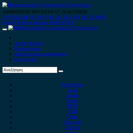
Skip
to
ΑΜΒΡΟΣΙΟΥ ΦΡΑΝΤΖΗ 67, Ν.ΚΟΣΜΟΣ
content
210 9012444
210 9239148
210 9238158
210 9026839
Κινητό-Viber-whatsapp : 6980507900
Primary
Menu
Αρχική Σελίδα
Ποιοί είμαστε
Ανταλλακτικά Αυτοκινήτων
Επικοινωνία
Alfa Romeo
Audi
Austin
Acura
BMW
BYD
Chery
Chevrolet
Citroen
Cupra