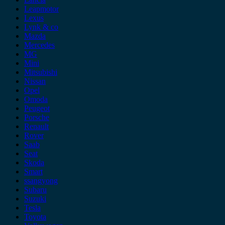
Leapmotor
Lexus
Lynk & co
Mazda
Mercedes
MG
Mini
Mitsubishi
Nissan
Opel
Omoda
Peugeot
Porsche
Renault
Rover
Saab
Seat
Skoda
Smart
ssangyong
Subaru
Suzuki
Tesla
Toyota