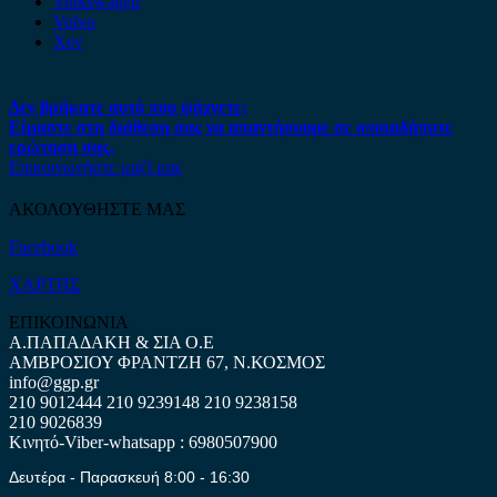
Volkswagen
Volvo
Xev
Δεν βρήκατε αυτό που ψάχνετε;
Είμαστε στη διάθεση σας να απαντήσουμε σε οποιαδήποτε
ερώτηση σας.
Επικοινωνήστε μαζί μας
ΑΚΟΛΟΥΘΗΣΤΕ ΜΑΣ
Facebook
ΧΑΡΤΗΣ
ΕΠΙΚΟΙΝΩΝΙΑ
Α.ΠΑΠΑΔΑΚΗ & ΣΙΑ Ο.Ε
ΑΜΒΡΟΣΙΟΥ ΦΡΑΝΤΖΗ 67, Ν.ΚΟΣΜΟΣ
info@ggp.gr
210 9012444
210 9239148
210 9238158
210 9026839
Κινητό-Viber-whatsapp : 6980507900
Δευτέρα - Παρασκευή 8:00 - 16:30