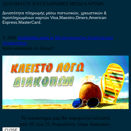
ΔΕΧΟΜΑΣΤΕ ΚΑΙ ΠΛΗΡΩΜΕΣ ΜΕΣΩ ΚΑΡΤΩΝ
Δυνατότητα πληρωμής μέσω πιστωτικών, χρεωστικών &
προπληρωμένων καρτών Visa,Maestro,Diners,American
Express,MasterCard.
© 2026
antallaktika-parts.gr
Μεταχειρισμένα Ανταλλακτικά
Αυτοκινήτων
Καλό καλοκαίρι σε όλους!!
Το κατάστημα μας θα παραμείνει κλειστό
από 10 εώς 21 Αυγούστου λόγω διακοπών.
CLOSE