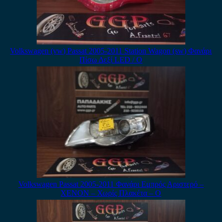
Volkswagen (vw) Passat 2005-2011 Station Wagon (sw) Φανάρι
Πίσω Δεξί LED / Ο
Volkswagen Passat 2005-2011 Φανάρι Εμπρός Αριστερό –
XENON – Χωρίς Πλακέτα – Ο