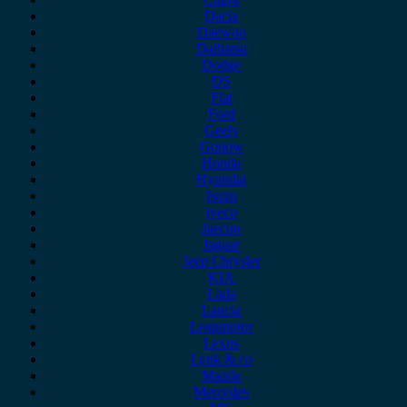
Dacia
Daewoo
Daihatsu
Dodge
DS
Fiat
Ford
Geely
Gonow
Honda
Hyundai
Isuzu
iveco
Jaecoo
Jaguar
Jeep Chrysler
KIA
Lada
Lancia
Leapmotor
Lexus
Lynk & co
Mazda
Mercedes