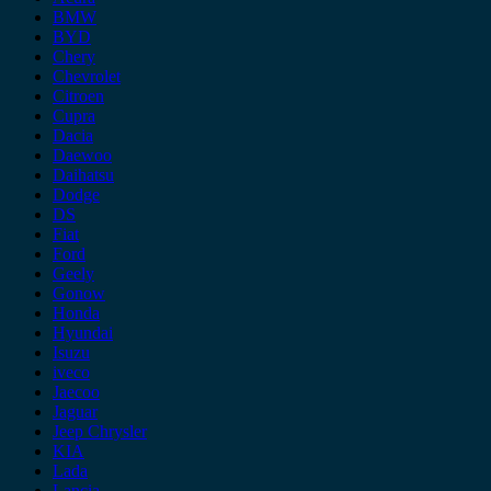
BMW
BYD
Chery
Chevrolet
Citroen
Cupra
Dacia
Daewoo
Daihatsu
Dodge
DS
Fiat
Ford
Geely
Gonow
Honda
Hyundai
Isuzu
iveco
Jaecoo
Jaguar
Jeep Chrysler
KIA
Lada
Lancia