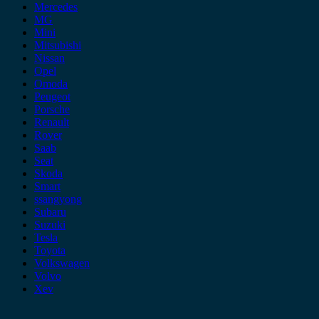
Mercedes
MG
Mini
Mitsubishi
Nissan
Opel
Omoda
Peugeot
Porsche
Renault
Rover
Saab
Seat
Skoda
Smart
ssangyong
Subaru
Suzuki
Tesla
Toyota
Volkswagen
Volvo
Xev