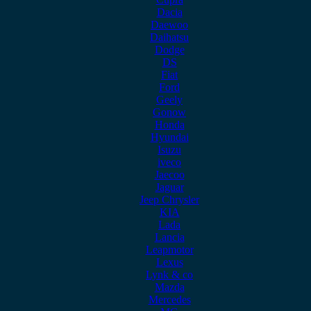
Dacia
Daewoo
Daihatsu
Dodge
DS
Fiat
Ford
Geely
Gonow
Honda
Hyundai
Isuzu
iveco
Jaecoo
Jaguar
Jeep Chrysler
KIA
Lada
Lancia
Leapmotor
Lexus
Lynk & co
Mazda
Mercedes