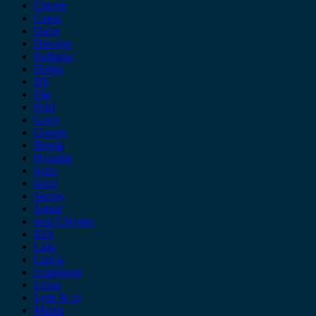
Citroen
Cupra
Dacia
Daewoo
Daihatsu
Dodge
DS
Fiat
Ford
Geely
Gonow
Honda
Hyundai
Isuzu
iveco
Jaecoo
Jaguar
Jeep Chrysler
KIA
Lada
Lancia
Leapmotor
Lexus
Lynk & co
Mazda