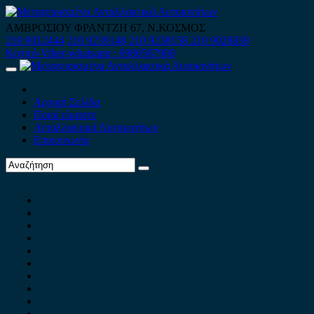
Skip
to
ΑΜΒΡΟΣΙΟΥ ΦΡΑΝΤΖΗ 67, Ν.ΚΟΣΜΟΣ
content
210 9012444
210 9239148
210 9238158
210 9026839
Κινητό-Viber-whatsapp : 6980507900
Primary
Menu
Αρχική Σελίδα
Ποιοί είμαστε
Ανταλλακτικά Αυτοκινήτων
Επικοινωνία