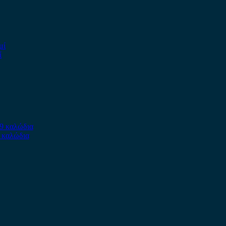
ί
9 καλώδια