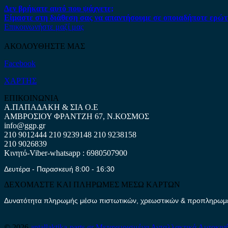
Δεν βρήκατε αυτό που ψάχνετε;
Είμαστε στη διάθεση σας να απαντήσουμε σε οποιαδήποτε ερώτ
Επικοινωνήστε μαζί μας
ΑΚΟΛΟΥΘΗΣΤΕ ΜΑΣ
Facebook
ΧΑΡΤΗΣ
ΕΠΙΚΟΙΝΩΝΙΑ
Α.ΠΑΠΑΔΑΚΗ & ΣΙΑ Ο.Ε
ΑΜΒΡΟΣΙΟΥ ΦΡΑΝΤΖΗ 67, Ν.ΚΟΣΜΟΣ
info@ggp.gr
210 9012444
210 9239148
210 9238158
210 9026839
Κινητό-Viber-whatsapp : 6980507900
Δευτέρα - Παρασκευή 8:00 - 16:30
ΔΕΧΟΜΑΣΤΕ ΚΑΙ ΠΛΗΡΩΜΕΣ ΜΕΣΩ ΚΑΡΤΩΝ
Δυνατότητα πληρωμής μέσω πιστωτικών, χρεωστικών & προπληρωμέν
© 2026
antallaktika-parts.gr
Μεταχειρισμένα Ανταλλακτικά Αυτοκιν