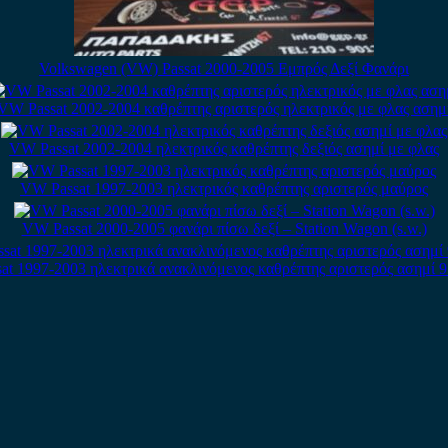
Volkswagen (VW) Passat 2000-2005 Εμπρός Δεξί Φανάρι
VW Passat 2002-2004 καθρέπτης αριστερός ηλεκτρικός με φλας ασημ
VW Passat 2002-2004 ηλεκτρικός καθρέπτης δεξιός ασημί με φλας
VW Passat 1997-2003 ηλεκτρικός καθρέπτης αριστερός μαύρος
VW Passat 2000-2005 φανάρι πίσω δεξί – Station Wagon (s.w.)
t 1997-2003 ηλεκτρικά ανακλινόμενος καθρέπτης αριστερός ασημί 