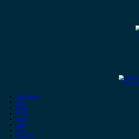
VW Passa
Alfa Romeo
Audi
Austin
Acura
BMW
BYD
Chery
Chevrolet