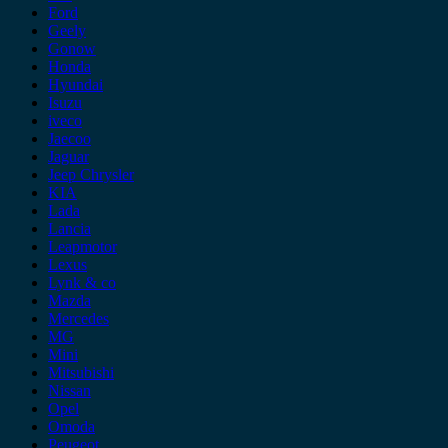
Ford
Geely
Gonow
Honda
Hyundai
Isuzu
iveco
Jaecoo
Jaguar
Jeep Chrysler
KIA
Lada
Lancia
Leapmotor
Lexus
Lynk & co
Mazda
Mercedes
MG
Mini
Mitsubishi
Nissan
Opel
Omoda
Peugeot