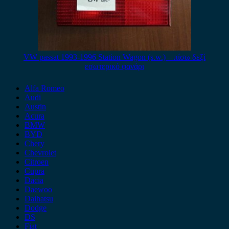
VW passat 1993-1996 Station Wagon (s.w.) – πίσω δεξί
εσωτερικό φανάρι
Alfa Romeo
Audi
Austin
Acura
BMW
BYD
Chery
Chevrolet
Citroen
Cupra
Dacia
Daewoo
Daihatsu
Dodge
DS
Fiat