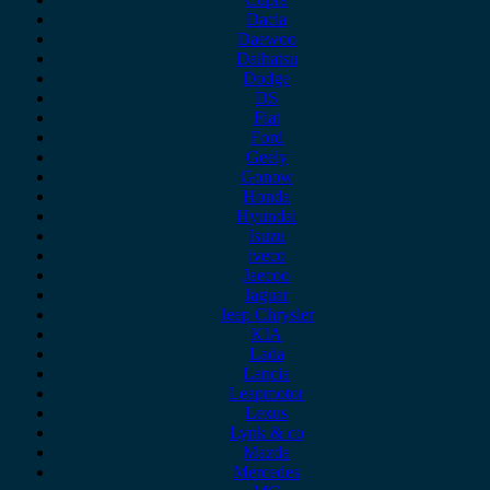
Dacia
Daewoo
Daihatsu
Dodge
DS
Fiat
Ford
Geely
Gonow
Honda
Hyundai
Isuzu
iveco
Jaecoo
Jaguar
Jeep Chrysler
KIA
Lada
Lancia
Leapmotor
Lexus
Lynk & co
Mazda
Mercedes