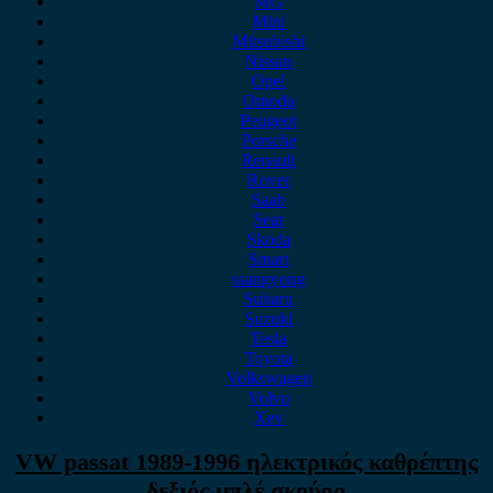
MG
Mini
Mitsubishi
Nissan
Opel
Omoda
Peugeot
Porsche
Renault
Rover
Saab
Seat
Skoda
Smart
ssangyong
Subaru
Suzuki
Tesla
Toyota
Volkswagen
Volvo
Xev
VW passat 1989-1996 ηλεκτρικός καθρέπτης
δεξιός μπλέ σκούρο