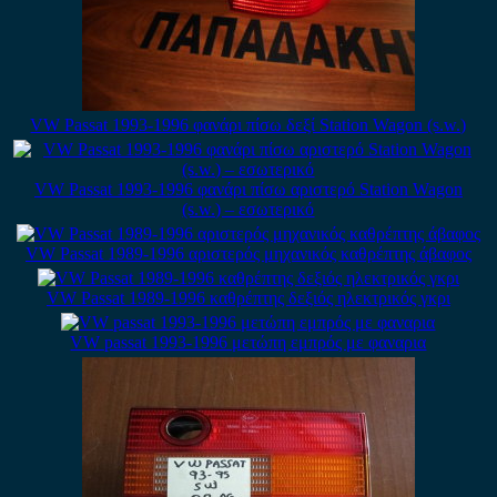
VW Passat 1993-1996 φανάρι πίσω δεξί Station Wagon (s.w.)
VW Passat 1993-1996 φανάρι πίσω αριστερό Station Wagon
(s.w.) – εσωτερικό
VW Passat 1989-1996 αριστερός μηχανικός καθρέπτης άβαφος
VW Passat 1989-1996 καθρέπτης δεξιός ηλεκτρικός γκρι
VW passat 1993-1996 μετώπη εμπρός με φαναρια