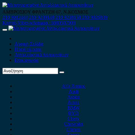
Skip
to
ΑΜΒΡΟΣΙΟΥ ΦΡΑΝΤΖΗ 67, Ν.ΚΟΣΜΟΣ
content
210 9012444
210 9239148
210 9238158
210 9026839
Κινητό-Viber-whatsapp : 6980507900
Primary
Menu
Αρχική Σελίδα
Ποιοί είμαστε
Ανταλλακτικά Αυτοκινήτων
Επικοινωνία
Alfa Romeo
Audi
Austin
Acura
BMW
BYD
Chery
Chevrolet
Citroen
Cupra