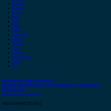
Porsche
Renault
Rover
Saab
Seat
Skoda
Smart
ssangyong
Subaru
Suzuki
Tesla
Toyota
Volkswagen
Volvo
Xev
Δεν βρήκατε αυτό που ψάχνετε;
Είμαστε στη διάθεση σας να απαντήσουμε σε οποιαδήποτε
ερώτηση σας.
Επικοινωνήστε μαζί μας
ΑΚΟΛΟΥΘΗΣΤΕ ΜΑΣ