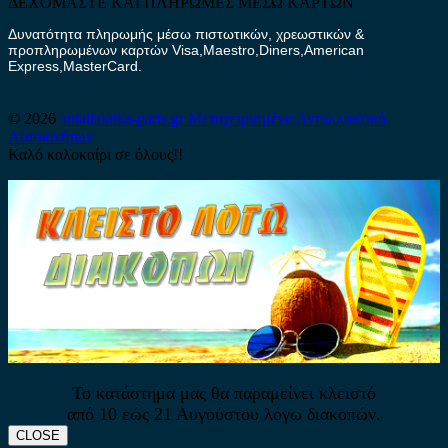
ΔΕΧΟΜΑΣΤΕ ΚΑΙ ΠΛΗΡΩΜΕΣ ΜΕΣΩ ΚΑΡΤΩΝ
Δυνατότητα πληρωμής μέσω πιστωτικών, χρεωστικών &
προπληρωμένων καρτών Visa,Maestro,Diners,American
Express,MasterCard.
© 2026
antallaktika-parts.gr
Μεταχειρισμένα Ανταλλακτικά
Αυτοκινήτων
Καλό καλοκαίρι σε όλους!!
Το κατάστημα μας θα παραμείνει κλειστό
από 10 εώς 21 Αυγούστου λόγω διακοπών.
CLOSE