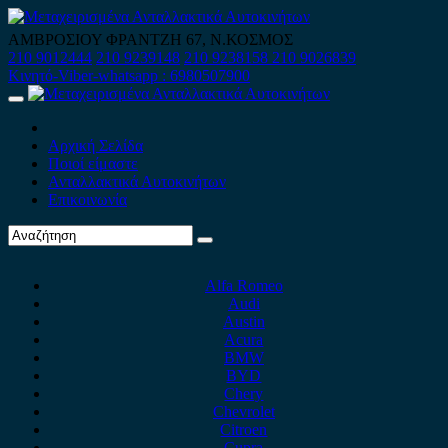
Skip
to
ΑΜΒΡΟΣΙΟΥ ΦΡΑΝΤΖΗ 67, Ν.ΚΟΣΜΟΣ
content
210 9012444
210 9239148
210 9238158
210 9026839
Κινητό-Viber-whatsapp : 6980507900
Primary
Menu
Αρχική Σελίδα
Ποιοί είμαστε
Ανταλλακτικά Αυτοκινήτων
Επικοινωνία
Alfa Romeo
Audi
Austin
Acura
BMW
BYD
Chery
Chevrolet
Citroen
Cupra