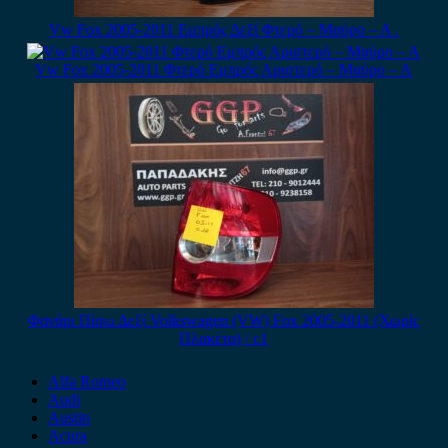
Vw Fox 2005-2011 Εμπρός Δεξί Φτερό – Μαύρο – Α .
Vw Fox 2005-2011 Φτερό Εμπρός Αριστερό – Μαύρο – Α
Φανάρι Πίσω Δεξί Volkswagen (VW) Fox 2005-2011 (Χωρίς
Πλακέτα) / c1
Alfa Romeo
Audi
Austin
Acura