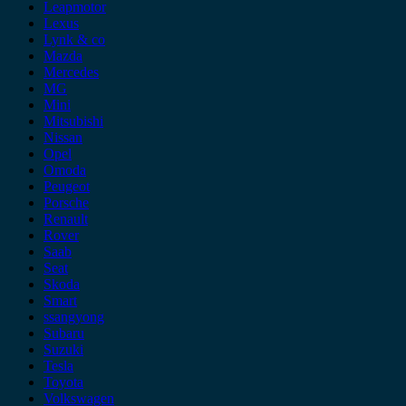
Leapmotor
Lexus
Lynk & co
Mazda
Mercedes
MG
Mini
Mitsubishi
Nissan
Opel
Omoda
Peugeot
Porsche
Renault
Rover
Saab
Seat
Skoda
Smart
ssangyong
Subaru
Suzuki
Tesla
Toyota
Volkswagen