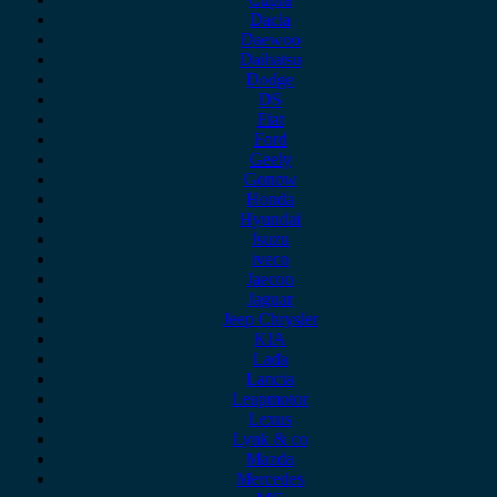
Dacia
Daewoo
Daihatsu
Dodge
DS
Fiat
Ford
Geely
Gonow
Honda
Hyundai
Isuzu
iveco
Jaecoo
Jaguar
Jeep Chrysler
KIA
Lada
Lancia
Leapmotor
Lexus
Lynk & co
Mazda
Mercedes