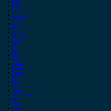
BMW
BYD
Chery
Chevrolet
Citroen
Cupra
Dacia
Daewoo
Daihatsu
Dodge
DS
Fiat
Ford
Geely
Gonow
Honda
Hyundai
Isuzu
iveco
Jaecoo
Jaguar
Jeep Chrysler
KIA
Lada
Lancia