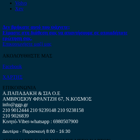
Volvo
Xev
Δεν βρήκατε αυτό που ψάχνετε;
Είμαστε στη διάθεση σας να απαντήσουμε σε οποιαδήποτε
ερώτηση σας.
Επικοινωνήστε μαζί μας
ΑΚΟΛΟΥΘΗΣΤΕ ΜΑΣ
Facebook
ΧΑΡΤΗΣ
ΕΠΙΚΟΙΝΩΝΙΑ
Α.ΠΑΠΑΔΑΚΗ & ΣΙΑ Ο.Ε
ΑΜΒΡΟΣΙΟΥ ΦΡΑΝΤΖΗ 67, Ν.ΚΟΣΜΟΣ
info@ggp.gr
210 9012444
210 9239148
210 9238158
210 9026839
Κινητό-Viber-whatsapp : 6980507900
Δευτέρα - Παρασκευή 8:00 - 16:30