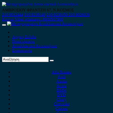
Skip
to
ΑΜΒΡΟΣΙΟΥ ΦΡΑΝΤΖΗ 67, Ν.ΚΟΣΜΟΣ
content
210 9012444
210 9239148
210 9238158
210 9026839
Κινητό-Viber-whatsapp : 6980507900
Primary
Menu
Αρχική Σελίδα
Ποιοί είμαστε
Ανταλλακτικά Αυτοκινήτων
Επικοινωνία
Alfa Romeo
Audi
Austin
Acura
BMW
BYD
Chery
Chevrolet
Citroen
Cupra