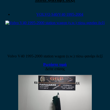
VOLVO S40/V40 1995-2004
Volvo V40 1995-2000 station wagon (s.w.) πίσω φανάρι δεξί
Ρωτήστε τιμή
Δείτε επίσης