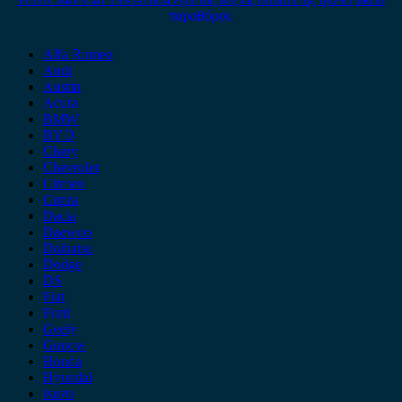
παραθύρου
Alfa Romeo
Audi
Austin
Acura
BMW
BYD
Chery
Chevrolet
Citroen
Cupra
Dacia
Daewoo
Daihatsu
Dodge
DS
Fiat
Ford
Geely
Gonow
Honda
Hyundai
Isuzu