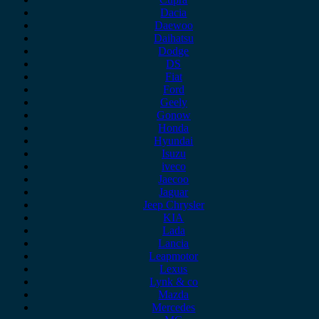
Dacia
Daewoo
Daihatsu
Dodge
DS
Fiat
Ford
Geely
Gonow
Honda
Hyundai
Isuzu
iveco
Jaecoo
Jaguar
Jeep Chrysler
KIA
Lada
Lancia
Leapmotor
Lexus
Lynk & co
Mazda
Mercedes