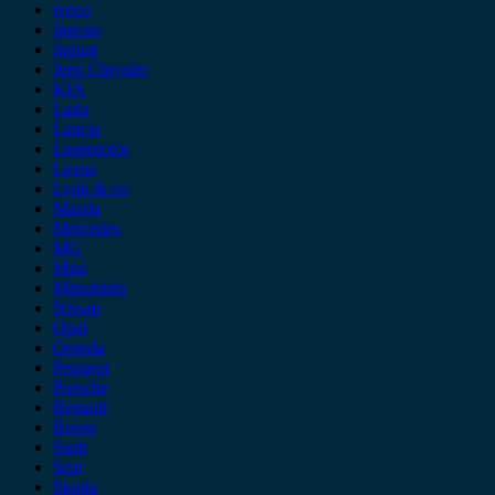
iveco
Jaecoo
Jaguar
Jeep Chrysler
KIA
Lada
Lancia
Leapmotor
Lexus
Lynk & co
Mazda
Mercedes
MG
Mini
Mitsubishi
Nissan
Opel
Omoda
Peugeot
Porsche
Renault
Rover
Saab
Seat
Skoda