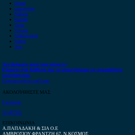
Smart
ssangyong
Subaru
Suzuki
Tesla
Toyota
Volkswagen
Volvo
Xev
Δεν βρήκατε αυτό που ψάχνετε;
Είμαστε στη διάθεση σας να απαντήσουμε σε οποιαδήποτε
ερώτηση σας.
Επικοινωνήστε μαζί μας
ΑΚΟΛΟΥΘΗΣΤΕ ΜΑΣ
Facebook
ΧΑΡΤΗΣ
ΕΠΙΚΟΙΝΩΝΙΑ
Α.ΠΑΠΑΔΑΚΗ & ΣΙΑ Ο.Ε
ΑΜΒΡΟΣΙΟΥ ΦΡΑΝΤΖΗ 67, Ν.ΚΟΣΜΟΣ