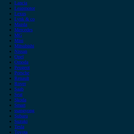
Lancia
Leapmotor
Lexus
Lynk & co
Mazda
Mercedes
MG
Mini
Mitsubishi
Nissan
Opel
Omoda
Peugeot
Porsche
Renault
Rover
Saab
Seat
Skoda
Smart
ssangyong
Subaru
Suzuki
Tesla
Toyota