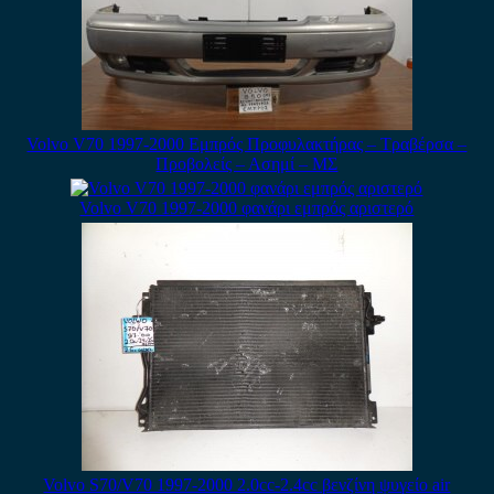
Volvo V70 1997-2000 Εμπρός Προφυλακτήρας – Τραβέρσα –
Προβολείς – Ασημί – ΜΣ
Volvo V70 1997-2000 φανάρι εμπρός αριστερό
Volvo S70/V70 1997-2000 2.0cc-2.4cc βενζίνη ψυγείο air