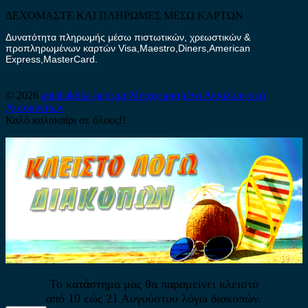
ΔΕΧΟΜΑΣΤΕ ΚΑΙ ΠΛΗΡΩΜΕΣ ΜΕΣΩ ΚΑΡΤΩΝ
Δυνατότητα πληρωμής μέσω πιστωτικών, χρεωστικών &
προπληρωμένων καρτών Visa,Maestro,Diners,American
Express,MasterCard.
© 2026
antallaktika-parts.gr
Μεταχειρισμένα Ανταλλακτικά
Αυτοκινήτων
Καλό καλοκαίρι σε όλους!!
Το κατάστημα μας θα παραμείνει κλειστό
από 10 εώς 21 Αυγούστου λόγω διακοπών.