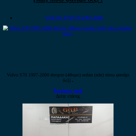
VOLVO S70/V70 1997-2000
Volvo S70 1997-2000 4πορτο (4θυρο) sedan (sdn) πίσω φανάρι
δεξί
.
Ρωτήστε τιμή
Δείτε επίσης