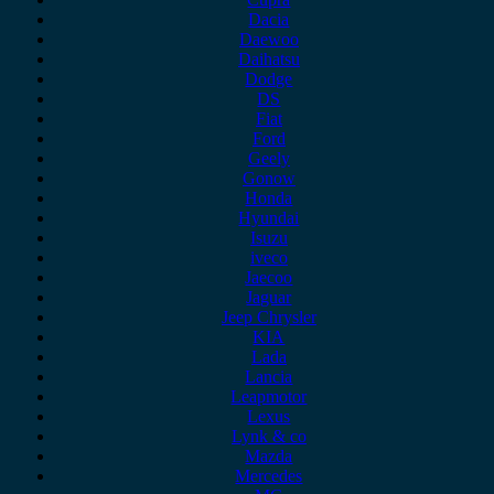
Dacia
Daewoo
Daihatsu
Dodge
DS
Fiat
Ford
Geely
Gonow
Honda
Hyundai
Isuzu
iveco
Jaecoo
Jaguar
Jeep Chrysler
KIA
Lada
Lancia
Leapmotor
Lexus
Lynk & co
Mazda
Mercedes