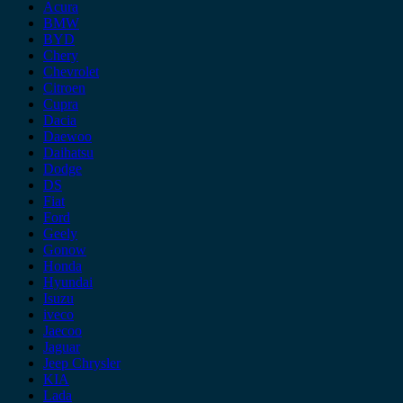
Acura
BMW
BYD
Chery
Chevrolet
Citroen
Cupra
Dacia
Daewoo
Daihatsu
Dodge
DS
Fiat
Ford
Geely
Gonow
Honda
Hyundai
Isuzu
iveco
Jaecoo
Jaguar
Jeep Chrysler
KIA
Lada