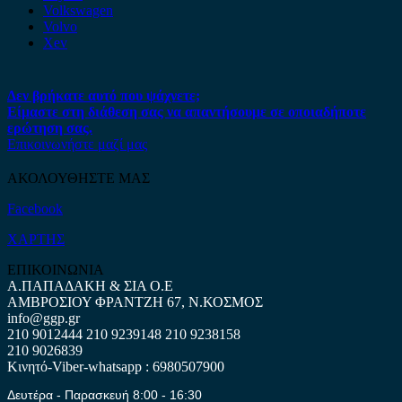
Volkswagen
Volvo
Xev
Δεν βρήκατε αυτό που ψάχνετε;
Είμαστε στη διάθεση σας να απαντήσουμε σε οποιαδήποτε
ερώτηση σας.
Επικοινωνήστε μαζί μας
ΑΚΟΛΟΥΘΗΣΤΕ ΜΑΣ
Facebook
ΧΑΡΤΗΣ
ΕΠΙΚΟΙΝΩΝΙΑ
Α.ΠΑΠΑΔΑΚΗ & ΣΙΑ Ο.Ε
ΑΜΒΡΟΣΙΟΥ ΦΡΑΝΤΖΗ 67, Ν.ΚΟΣΜΟΣ
info@ggp.gr
210 9012444
210 9239148
210 9238158
210 9026839
Κινητό-Viber-whatsapp : 6980507900
Δευτέρα - Παρασκευή 8:00 - 16:30