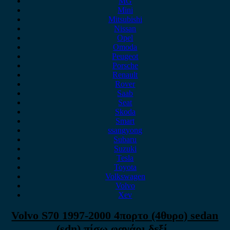
MG
Mini
Mitsubishi
Nissan
Opel
Omoda
Peugeot
Porsche
Renault
Rover
Saab
Seat
Skoda
Smart
ssangyong
Subaru
Suzuki
Tesla
Toyota
Volkswagen
Volvo
Xev
Volvo S70 1997-2000 4πορτο (4θυρο) sedan
(sdn) πίσω φανάρι δεξί .