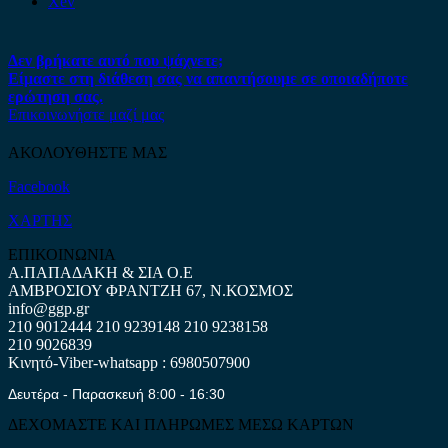
Xev
Δεν βρήκατε αυτό που ψάχνετε;
Είμαστε στη διάθεση σας να απαντήσουμε σε οποιαδήποτε
ερώτηση σας.
Επικοινωνήστε μαζί μας
ΑΚΟΛΟΥΘΗΣΤΕ ΜΑΣ
Facebook
ΧΑΡΤΗΣ
ΕΠΙΚΟΙΝΩΝΙΑ
Α.ΠΑΠΑΔΑΚΗ & ΣΙΑ Ο.Ε
ΑΜΒΡΟΣΙΟΥ ΦΡΑΝΤΖΗ 67, Ν.ΚΟΣΜΟΣ
info@ggp.gr
210 9012444
210 9239148
210 9238158
210 9026839
Κινητό-Viber-whatsapp : 6980507900
Δευτέρα - Παρασκευή 8:00 - 16:30
ΔΕΧΟΜΑΣΤΕ ΚΑΙ ΠΛΗΡΩΜΕΣ ΜΕΣΩ ΚΑΡΤΩΝ