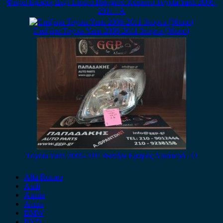
Φτερό Εμπρός Δεξί Έτοιμο Βαμμένο Κόκκινο Toyota Yaris 2006-
2011 / Α
Εταζέρα Toyota Yaris 2006-2011 3πορτο (3θυρο)
Toyota Yaris 2009-2011 Φανάρι Εμπρός Αριστερό / Ο
Alfa Romeo
Audi
Austin
Acura
BMW
BYD