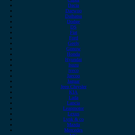
Dacia
Daewoo
Daihatsu
Dodge
DS
Fiat
Ford
Geely
Gonow
Honda
Hyundai
Isuzu
iveco
Jaecoo
Jaguar
Jeep Chrysler
KIA
Lada
Lancia
Leapmotor
Lexus
Lynk & co
Mazda
Mercedes