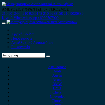
Skip
to
ΑΜΒΡΟΣΙΟΥ ΦΡΑΝΤΖΗ 67, Ν.ΚΟΣΜΟΣ
content
210 9012444
210 9239148
210 9238158
210 9026839
Κινητό-Viber-whatsapp : 6980507900
Primary
Menu
Αρχική Σελίδα
Ποιοί είμαστε
Ανταλλακτικά Αυτοκινήτων
Επικοινωνία
Alfa Romeo
Audi
Austin
Acura
BMW
BYD
Chery
Chevrolet
Citroen
Cupra