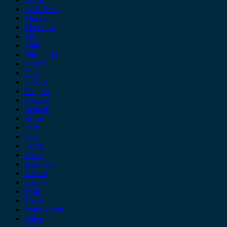
Lynk & co
Mazda
Mercedes
MG
Mini
Mitsubishi
Nissan
Opel
Omoda
Peugeot
Porsche
Renault
Rover
Saab
Seat
Skoda
Smart
ssangyong
Subaru
Suzuki
Tesla
Toyota
Volkswagen
Volvo