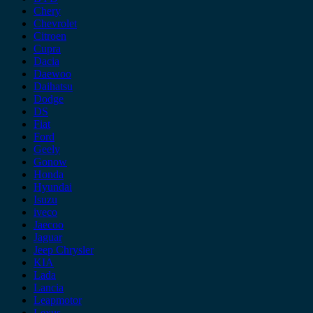
Chery
Chevrolet
Citroen
Cupra
Dacia
Daewoo
Daihatsu
Dodge
DS
Fiat
Ford
Geely
Gonow
Honda
Hyundai
Isuzu
iveco
Jaecoo
Jaguar
Jeep Chrysler
KIA
Lada
Lancia
Leapmotor
Lexus