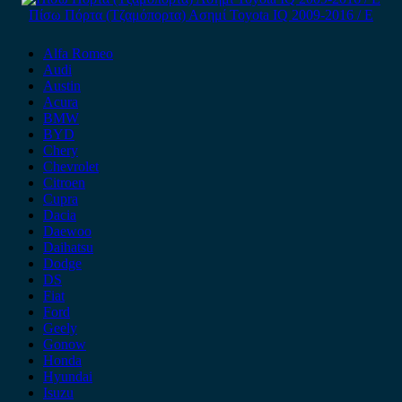
Πίσω Πόρτα (Τζαμόπορτα) Ασημί Toyota IQ 2009-2016 / Ε
Alfa Romeo
Audi
Austin
Acura
BMW
BYD
Chery
Chevrolet
Citroen
Cupra
Dacia
Daewoo
Daihatsu
Dodge
DS
Fiat
Ford
Geely
Gonow
Honda
Hyundai
Isuzu