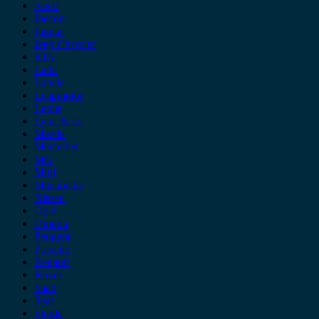
iveco
Jaecoo
Jaguar
Jeep Chrysler
KIA
Lada
Lancia
Leapmotor
Lexus
Lynk & co
Mazda
Mercedes
MG
Mini
Mitsubishi
Nissan
Opel
Omoda
Peugeot
Porsche
Renault
Rover
Saab
Seat
Skoda