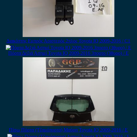
Διακόπτης Εμπρός Αριστερός 2πλος Toyota IQ 2009-2016 / C1
Πόρτα Δεξιά Ασημί Toyota IQ 2009-2016 3πορτο (3θυρο) / Ε
Πίσω Πόρτα (Τζαμόπορτα) Μαύρη Toyota IQ 2009-2016 / Ε