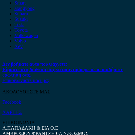
Smart
ssangyong
Subaru
Suzuki
Tesla
Toyota
Volkswagen
Volvo
Xev
Δεν βρήκατε αυτό που ψάχνετε;
Είμαστε στη διάθεση σας να απαντήσουμε σε οποιαδήποτε
ερώτηση σας.
Επικοινωνήστε μαζί μας
ΑΚΟΛΟΥΘΗΣΤΕ ΜΑΣ
Facebook
ΧΑΡΤΗΣ
ΕΠΙΚΟΙΝΩΝΙΑ
Α.ΠΑΠΑΔΑΚΗ & ΣΙΑ Ο.Ε
ΑΜΒΡΟΣΙΟΥ ΦΡΑΝΤΖΗ 67, Ν.ΚΟΣΜΟΣ