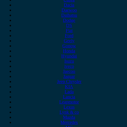
Dacia
Daewoo
Daihatsu
Dodge
DS
Fiat
Ford
Geely
Gonow
Honda
Hyundai
Isuzu
iveco
Jaecoo
Jaguar
Jeep Chrysler
KIA
Lada
Lancia
Leapmotor
Lexus
Lynk & co
Mazda
Mercedes