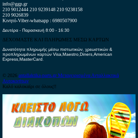
info@ggp.gr
210 9012444
210 9239148
210 9238158
210 9026839
Κινητό-Viber-whatsapp : 6980507900
Δευτέρα - Παρασκευή 8:00 - 16:30
ΔΕΧΟΜΑΣΤΕ ΚΑΙ ΠΛΗΡΩΜΕΣ ΜΕΣΩ ΚΑΡΤΩΝ
Δυνατότητα πληρωμής μέσω πιστωτικών, χρεωστικών &
προπληρωμένων καρτών Visa,Maestro,Diners,American
Express,MasterCard.
© 2026
antallaktika-parts.gr
Μεταχειρισμένα Ανταλλακτικά
Αυτοκινήτων
Καλό καλοκαίρι σε όλους!!