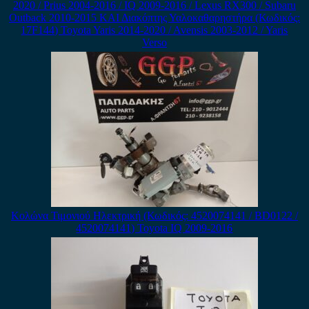
2020 / Prius 2004-2016 / IQ 2009-2016 / Lexus RX300 / Subaru
Outback 2010-2015 ΚΑΙ Διακόπτης Υαλοκαθαρηστήρα (Κωδικός:
17F144) Toyota Yaris 2014-2020 / Avensis 2003-2012 / Yaris
Verso
Κολώνα Τιμονιού Ηλεκτρική (Κωδικός: 4520074141 / BD0122 /
4520074141) Toyota IQ 2009-2016