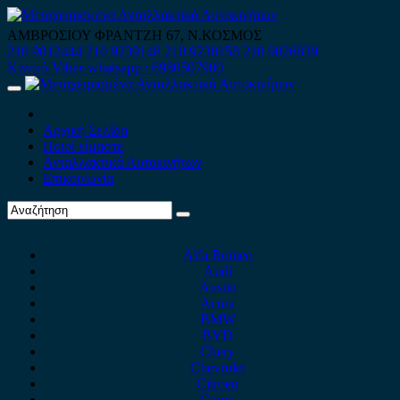
Skip
to
ΑΜΒΡΟΣΙΟΥ ΦΡΑΝΤΖΗ 67, Ν.ΚΟΣΜΟΣ
content
210 9012444
210 9239148
210 9238158
210 9026839
Κινητό-Viber-whatsapp : 6980507900
Primary
Menu
Αρχική Σελίδα
Ποιοί είμαστε
Ανταλλακτικά Αυτοκινήτων
Επικοινωνία
Alfa Romeo
Audi
Austin
Acura
BMW
BYD
Chery
Chevrolet
Citroen
Cupra