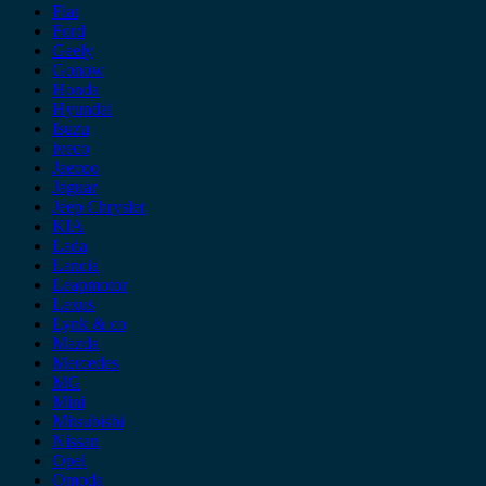
Fiat
Ford
Geely
Gonow
Honda
Hyundai
Isuzu
iveco
Jaecoo
Jaguar
Jeep Chrysler
KIA
Lada
Lancia
Leapmotor
Lexus
Lynk & co
Mazda
Mercedes
MG
Mini
Mitsubishi
Nissan
Opel
Omoda