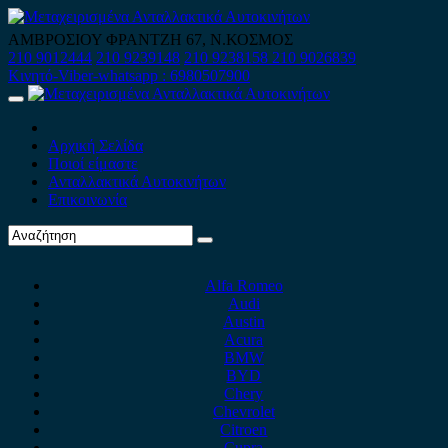
Skip
to
ΑΜΒΡΟΣΙΟΥ ΦΡΑΝΤΖΗ 67, Ν.ΚΟΣΜΟΣ
content
210 9012444
210 9239148
210 9238158
210 9026839
Κινητό-Viber-whatsapp : 6980507900
Primary
Menu
Αρχική Σελίδα
Ποιοί είμαστε
Ανταλλακτικά Αυτοκινήτων
Επικοινωνία
Alfa Romeo
Audi
Austin
Acura
BMW
BYD
Chery
Chevrolet
Citroen
Cupra