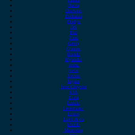
Dacia
Daewoo
Daihatsu
Dodge
DS
Fiat
Ford
Geely
Gonow
Honda
Hyundai
Isuzu
iveco
Jaecoo
Jaguar
Jeep Chrysler
KIA
Lada
Lancia
Leapmotor
Lexus
Lynk & co
Mazda
Mercedes