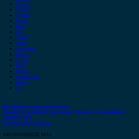
Peugeot
Porsche
Renault
Rover
Saab
Seat
Skoda
Smart
ssangyong
Subaru
Suzuki
Tesla
Toyota
Volkswagen
Volvo
Xev
Δεν βρήκατε αυτό που ψάχνετε;
Είμαστε στη διάθεση σας να απαντήσουμε σε οποιαδήποτε
ερώτηση σας.
Επικοινωνήστε μαζί μας
ΑΚΟΛΟΥΘΗΣΤΕ ΜΑΣ