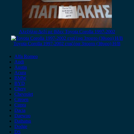
Αλεξήλιο Δεξί με βίδες Toyota Corolla 1997-2002
Toyota Corolla 1997-2002 εταζέρα 3πορτο (3θυρο) H/B
Alfa Romeo
Audi
Austin
Acura
BMW
BYD
Chery
Chevrolet
Citroen
Cupra
Dacia
Daewoo
Daihatsu
Dodge
DS