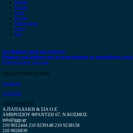
Subaru
Suzuki
Tesla
Toyota
Volkswagen
Volvo
Xev
Δεν βρήκατε αυτό που ψάχνετε;
Είμαστε στη διάθεση σας να απαντήσουμε σε οποιαδήποτε ερώτ
Επικοινωνήστε μαζί μας
ΑΚΟΛΟΥΘΗΣΤΕ ΜΑΣ
Facebook
ΧΑΡΤΗΣ
ΕΠΙΚΟΙΝΩΝΙΑ
Α.ΠΑΠΑΔΑΚΗ & ΣΙΑ Ο.Ε
ΑΜΒΡΟΣΙΟΥ ΦΡΑΝΤΖΗ 67, Ν.ΚΟΣΜΟΣ
info@ggp.gr
210 9012444
210 9239148
210 9238158
210 9026839