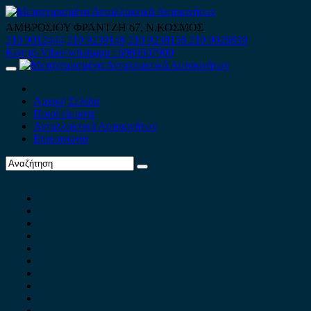
Skip
to
ΑΜΒΡΟΣΙΟΥ ΦΡΑΝΤΖΗ 67, Ν.ΚΟΣΜΟΣ
content
210 9012444
210 9239148
210 9238158
210 9026839
Κινητό-Viber-whatsapp : 6980507900
Primary
Menu
Αρχική Σελίδα
Ποιοί είμαστε
Ανταλλακτικά Αυτοκινήτων
Επικοινωνία