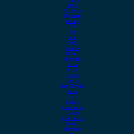
Dacia
Daewoo
Daihatsu
Dodge
DS
Fiat
Ford
Geely
Gonow
Honda
Hyundai
Isuzu
iveco
Jaecoo
Jaguar
Jeep Chrysler
KIA
Lada
Lancia
Leapmotor
Lexus
Lynk & co
Mazda
Mercedes