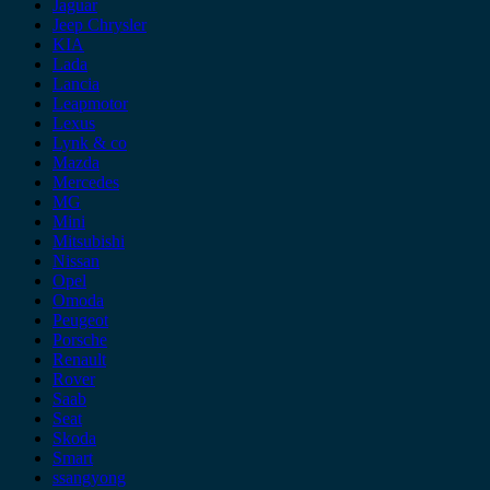
Jaguar
Jeep Chrysler
KIA
Lada
Lancia
Leapmotor
Lexus
Lynk & co
Mazda
Mercedes
MG
Mini
Mitsubishi
Nissan
Opel
Omoda
Peugeot
Porsche
Renault
Rover
Saab
Seat
Skoda
Smart
ssangyong