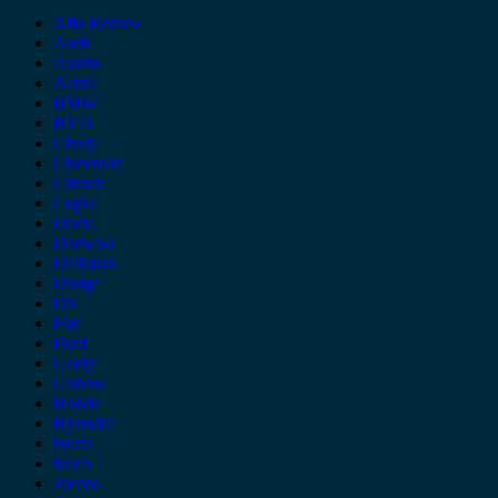
Alfa Romeo
Audi
Austin
Acura
BMW
BYD
Chery
Chevrolet
Citroen
Cupra
Dacia
Daewoo
Daihatsu
Dodge
DS
Fiat
Ford
Geely
Gonow
Honda
Hyundai
Isuzu
iveco
Jaecoo