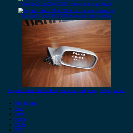
Toyota Celica 2000-2006 φανάρι πίσω αριστερό
Toyota Celica 2000-2006 πίσω αριστερό φανάρι
Toyota Celica 2000-2006 ηλεκτρικός καθρέπτης δεξιός ασημί
Alfa Romeo
Audi
Austin
Acura
BMW
BYD