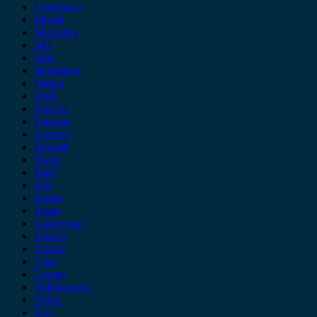
Lynk & co
Mazda
Mercedes
MG
Mini
Mitsubishi
Nissan
Opel
Omoda
Peugeot
Porsche
Renault
Rover
Saab
Seat
Skoda
Smart
ssangyong
Subaru
Suzuki
Tesla
Toyota
Volkswagen
Volvo
Xev