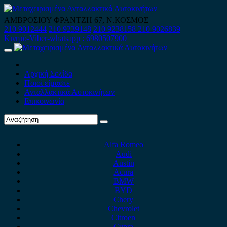
Skip
to
ΑΜΒΡΟΣΙΟΥ ΦΡΑΝΤΖΗ 67, Ν.ΚΟΣΜΟΣ
content
210 9012444
210 9239148
210 9238158
210 9026839
Κινητό-Viber-whatsapp : 6980507900
Primary
Menu
Αρχική Σελίδα
Ποιοί είμαστε
Ανταλλακτικά Αυτοκινήτων
Επικοινωνία
Alfa Romeo
Audi
Austin
Acura
BMW
BYD
Chery
Chevrolet
Citroen
Cupra