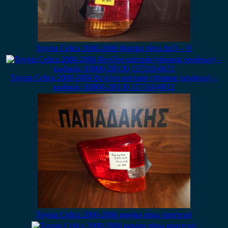
Toyota Celica 2000-2006 Φανάρι πίσω Δεξί – Ο
Toyota Celica 2000-2006 Βενζίνη καντράν (πίνακας οργάνων) –
κωδικός: 83800-2B130 157510-0672
Toyota Celica 2000-2006 φανάρι πίσω αριστερό