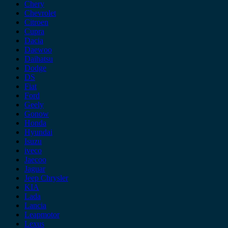
Chery
Chevrolet
Citroen
Cupra
Dacia
Daewoo
Daihatsu
Dodge
DS
Fiat
Ford
Geely
Gonow
Honda
Hyundai
Isuzu
iveco
Jaecoo
Jaguar
Jeep Chrysler
KIA
Lada
Lancia
Leapmotor
Lexus