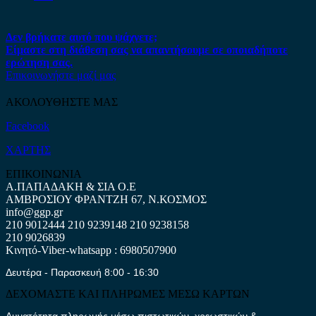
Δεν βρήκατε αυτό που ψάχνετε;
Είμαστε στη διάθεση σας να απαντήσουμε σε οποιαδήποτε
ερώτηση σας.
Επικοινωνήστε μαζί μας
ΑΚΟΛΟΥΘΗΣΤΕ ΜΑΣ
Facebook
ΧΑΡΤΗΣ
ΕΠΙΚΟΙΝΩΝΙΑ
Α.ΠΑΠΑΔΑΚΗ & ΣΙΑ Ο.Ε
ΑΜΒΡΟΣΙΟΥ ΦΡΑΝΤΖΗ 67, Ν.ΚΟΣΜΟΣ
info@ggp.gr
210 9012444
210 9239148
210 9238158
210 9026839
Κινητό-Viber-whatsapp : 6980507900
Δευτέρα - Παρασκευή 8:00 - 16:30
ΔΕΧΟΜΑΣΤΕ ΚΑΙ ΠΛΗΡΩΜΕΣ ΜΕΣΩ ΚΑΡΤΩΝ
Δυνατότητα πληρωμής μέσω πιστωτικών, χρεωστικών &