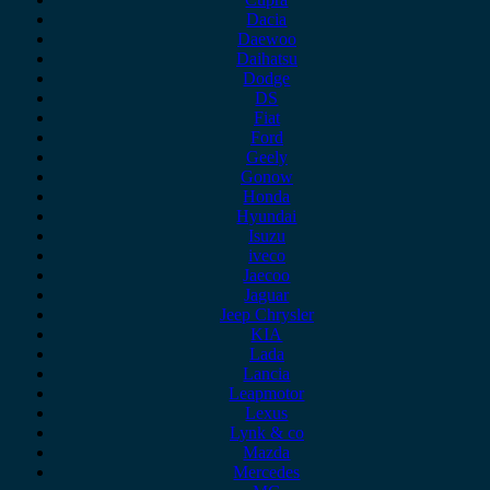
Dacia
Daewoo
Daihatsu
Dodge
DS
Fiat
Ford
Geely
Gonow
Honda
Hyundai
Isuzu
iveco
Jaecoo
Jaguar
Jeep Chrysler
KIA
Lada
Lancia
Leapmotor
Lexus
Lynk & co
Mazda
Mercedes