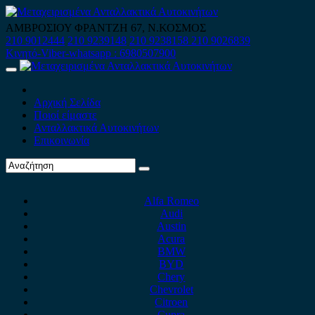
Skip
to
ΑΜΒΡΟΣΙΟΥ ΦΡΑΝΤΖΗ 67, Ν.ΚΟΣΜΟΣ
content
210 9012444
210 9239148
210 9238158
210 9026839
Κινητό-Viber-whatsapp : 6980507900
Primary
Menu
Αρχική Σελίδα
Ποιοί είμαστε
Ανταλλακτικά Αυτοκινήτων
Επικοινωνία
Alfa Romeo
Audi
Austin
Acura
BMW
BYD
Chery
Chevrolet
Citroen
Cupra