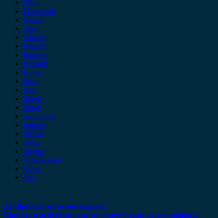
Mini
Mitsubishi
Nissan
Opel
Omoda
Peugeot
Porsche
Renault
Rover
Saab
Seat
Skoda
Smart
ssangyong
Subaru
Suzuki
Tesla
Toyota
Volkswagen
Volvo
Xev
Δεν βρήκατε αυτό που ψάχνετε;
Είμαστε στη διάθεση σας να απαντήσουμε σε οποιαδήποτε