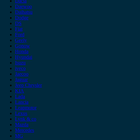
Dacia
Daewoo
Daihatsu
Dodge
DS
Fiat
Ford
Geely
Gonow
Honda
Hyundai
Isuzu
iveco
Jaecoo
Jaguar
Jeep Chrysler
KIA
Lada
Lancia
Leapmotor
Lexus
Lynk & co
Mazda
Mercedes
MG