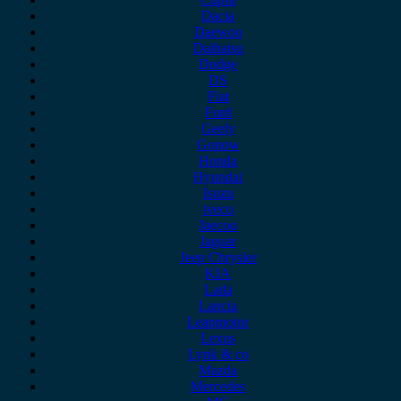
Dacia
Daewoo
Daihatsu
Dodge
DS
Fiat
Ford
Geely
Gonow
Honda
Hyundai
Isuzu
iveco
Jaecoo
Jaguar
Jeep Chrysler
KIA
Lada
Lancia
Leapmotor
Lexus
Lynk & co
Mazda
Mercedes