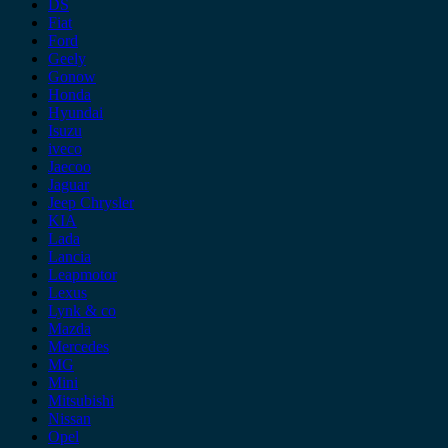
DS
Fiat
Ford
Geely
Gonow
Honda
Hyundai
Isuzu
iveco
Jaecoo
Jaguar
Jeep Chrysler
KIA
Lada
Lancia
Leapmotor
Lexus
Lynk & co
Mazda
Mercedes
MG
Mini
Mitsubishi
Nissan
Opel