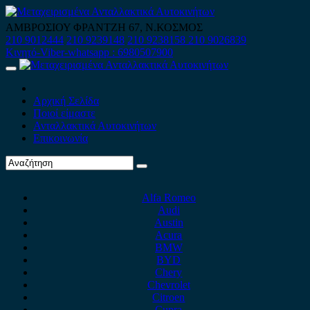
Skip
to
ΑΜΒΡΟΣΙΟΥ ΦΡΑΝΤΖΗ 67, Ν.ΚΟΣΜΟΣ
content
210 9012444
210 9239148
210 9238158
210 9026839
Κινητό-Viber-whatsapp : 6980507900
Primary
Menu
Αρχική Σελίδα
Ποιοί είμαστε
Ανταλλακτικά Αυτοκινήτων
Επικοινωνία
Alfa Romeo
Audi
Austin
Acura
BMW
BYD
Chery
Chevrolet
Citroen
Cupra