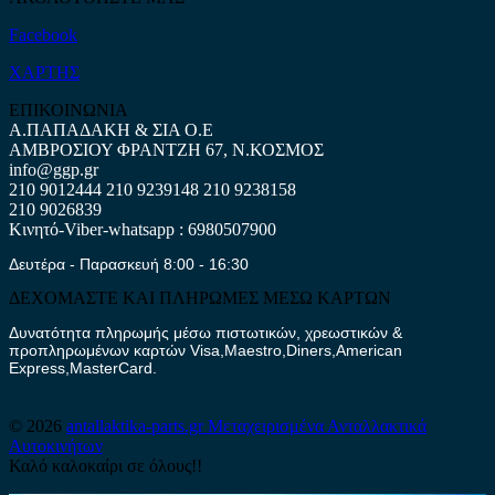
Facebook
ΧΑΡΤΗΣ
ΕΠΙΚΟΙΝΩΝΙΑ
Α.ΠΑΠΑΔΑΚΗ & ΣΙΑ Ο.Ε
ΑΜΒΡΟΣΙΟΥ ΦΡΑΝΤΖΗ 67, Ν.ΚΟΣΜΟΣ
info@ggp.gr
210 9012444
210 9239148
210 9238158
210 9026839
Κινητό-Viber-whatsapp : 6980507900
Δευτέρα - Παρασκευή 8:00 - 16:30
ΔΕΧΟΜΑΣΤΕ ΚΑΙ ΠΛΗΡΩΜΕΣ ΜΕΣΩ ΚΑΡΤΩΝ
Δυνατότητα πληρωμής μέσω πιστωτικών, χρεωστικών &
προπληρωμένων καρτών Visa,Maestro,Diners,American
Express,MasterCard.
© 2026
antallaktika-parts.gr
Μεταχειρισμένα Ανταλλακτικά
Αυτοκινήτων
Καλό καλοκαίρι σε όλους!!