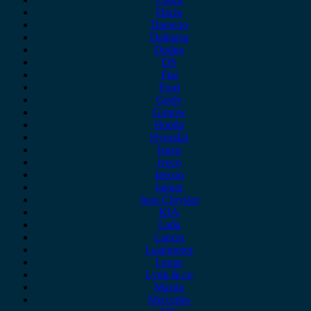
Dacia
Daewoo
Daihatsu
Dodge
DS
Fiat
Ford
Geely
Gonow
Honda
Hyundai
Isuzu
iveco
Jaecoo
Jaguar
Jeep Chrysler
KIA
Lada
Lancia
Leapmotor
Lexus
Lynk & co
Mazda
Mercedes