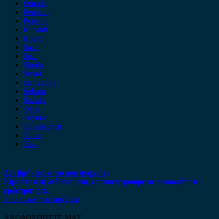
Omoda
Peugeot
Porsche
Renault
Rover
Saab
Seat
Skoda
Smart
ssangyong
Subaru
Suzuki
Tesla
Toyota
Volkswagen
Volvo
Xev
Δεν βρήκατε αυτό που ψάχνετε;
Είμαστε στη διάθεση σας να απαντήσουμε σε οποιαδήποτε
ερώτηση σας.
Επικοινωνήστε μαζί μας
ΑΚΟΛΟΥΘΗΣΤΕ ΜΑΣ