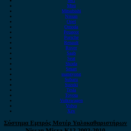
MG
Mini
Mitsubishi
Nissan
Opel
Omoda
Peugeot
Porsche
Renault
Rover
Saab
Seat
Skoda
Smart
ssangyong
Subaru
Suzuki
Tesla
Toyota
Volkswagen
Volvo
Xev
Σύστημα Εμπρός Μοτέρ Υαλοκαθαριστήρων
Nissan Micra K12 2003-2010