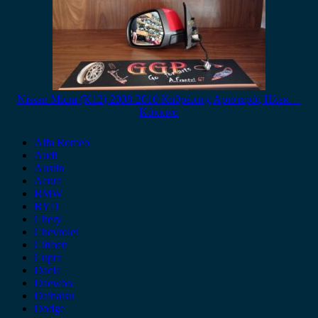
Nissan Micra (K12) 2008-2010 Καθρέπτης Αριστερός Ηλεκ. –
Κόκκινο
Alfa Romeo
Audi
Austin
Acura
BMW
BYD
Chery
Chevrolet
Citroen
Cupra
Dacia
Daewoo
Daihatsu
Dodge