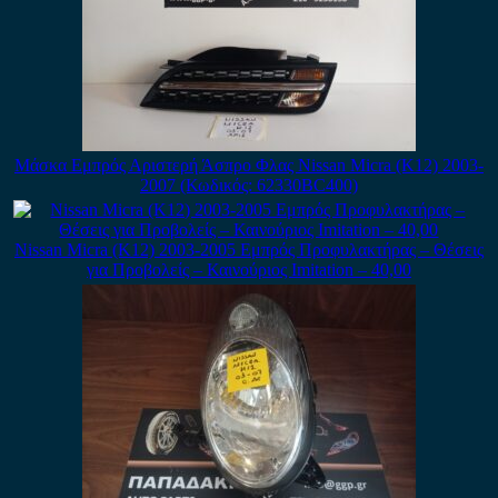
Μάσκα Εμπρός Αριστερή Άσπρο Φλας Nissan Micra (K12) 2003-
2007 (Κωδικός: 62330BC400)
Nissan Micra (K12) 2003-2005 Εμπρός Προφυλακτήρας – Θέσεις
για Προβολείς – Καινούριος Imitation – 40,00