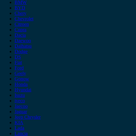
BMW
BYD
Chery
Chevrolet
Citroen
Cupra
Dacia
Daewoo
Daihatsu
Dodge
DS
Fiat
Ford
Geely
Gonow
Honda
Hyundai
Isuzu
iveco
Jaecoo
Jaguar
Jeep Chrysler
KIA
Lada
Lancia