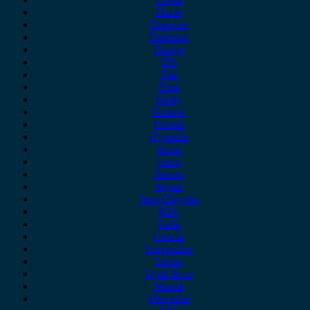
Dacia
Daewoo
Daihatsu
Dodge
DS
Fiat
Ford
Geely
Gonow
Honda
Hyundai
Isuzu
iveco
Jaecoo
Jaguar
Jeep Chrysler
KIA
Lada
Lancia
Leapmotor
Lexus
Lynk & co
Mazda
Mercedes