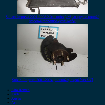
Subaru Impreza 2001-2008 2.0cc turbo βενζίνη ψυγείο κομπλέ
(νερού-aircondition-βεντιλατέρ)
Subaru Impreza 2001-2004 μπουκάλα, ακραξόνιο δεξί
Alfa Romeo
Audi
Austin
Acura