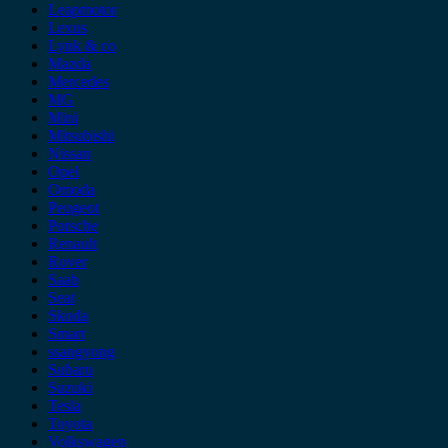
Leapmotor
Lexus
Lynk & co
Mazda
Mercedes
MG
Mini
Mitsubishi
Nissan
Opel
Omoda
Peugeot
Porsche
Renault
Rover
Saab
Seat
Skoda
Smart
ssangyong
Subaru
Suzuki
Tesla
Toyota
Volkswagen