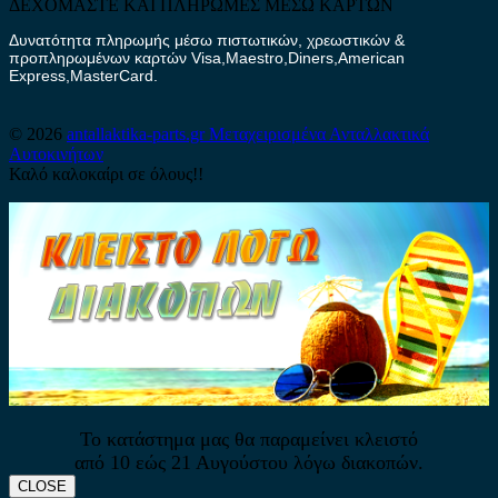
ΔΕΧΟΜΑΣΤΕ ΚΑΙ ΠΛΗΡΩΜΕΣ ΜΕΣΩ ΚΑΡΤΩΝ
Δυνατότητα πληρωμής μέσω πιστωτικών, χρεωστικών &
προπληρωμένων καρτών Visa,Maestro,Diners,American
Express,MasterCard.
© 2026
antallaktika-parts.gr
Μεταχειρισμένα Ανταλλακτικά
Αυτοκινήτων
Καλό καλοκαίρι σε όλους!!
Το κατάστημα μας θα παραμείνει κλειστό
από 10 εώς 21 Αυγούστου λόγω διακοπών.
CLOSE