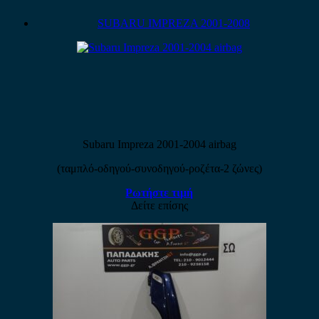
SUBARU IMPREZA 2001-2008
Subaru Impreza 2001-2004 airbag
(ταμπλό-οδηγού-συνοδηγού-ροζέτα-2 ζώνες)
Ρωτήστε τιμή
Δείτε επίσης