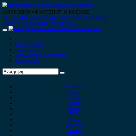
Skip
to
ΑΜΒΡΟΣΙΟΥ ΦΡΑΝΤΖΗ 67, Ν.ΚΟΣΜΟΣ
content
210 9012444
210 9239148
210 9238158
210 9026839
Κινητό-Viber-whatsapp : 6980507900
Primary
Menu
Αρχική Σελίδα
Ποιοί είμαστε
Ανταλλακτικά Αυτοκινήτων
Επικοινωνία
Alfa Romeo
Audi
Austin
Acura
BMW
BYD
Chery
Chevrolet
Citroen
Cupra