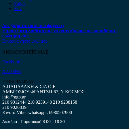
Volvo
Xev
Δεν βρήκατε αυτό που ψάχνετε;
Είμαστε στη διάθεση σας να απαντήσουμε σε οποιαδήποτε
ερώτηση σας.
Επικοινωνήστε μαζί μας
ΑΚΟΛΟΥΘΗΣΤΕ ΜΑΣ
Facebook
ΧΑΡΤΗΣ
ΕΠΙΚΟΙΝΩΝΙΑ
Α.ΠΑΠΑΔΑΚΗ & ΣΙΑ Ο.Ε
ΑΜΒΡΟΣΙΟΥ ΦΡΑΝΤΖΗ 67, Ν.ΚΟΣΜΟΣ
info@ggp.gr
210 9012444
210 9239148
210 9238158
210 9026839
Κινητό-Viber-whatsapp : 6980507900
Δευτέρα - Παρασκευή 8:00 - 16:30