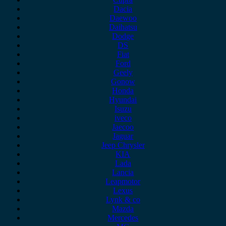
Dacia
Daewoo
Daihatsu
Dodge
DS
Fiat
Ford
Geely
Gonow
Honda
Hyundai
Isuzu
iveco
Jaecoo
Jaguar
Jeep Chrysler
KIA
Lada
Lancia
Leapmotor
Lexus
Lynk & co
Mazda
Mercedes