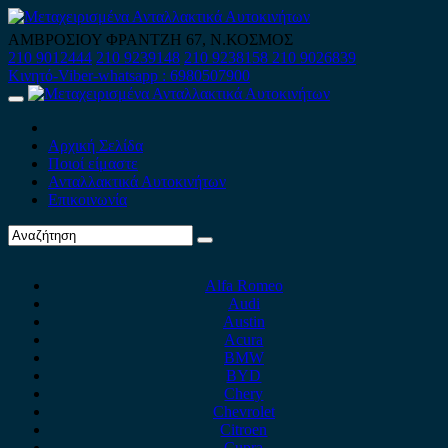
Skip
to
ΑΜΒΡΟΣΙΟΥ ΦΡΑΝΤΖΗ 67, Ν.ΚΟΣΜΟΣ
content
210 9012444
210 9239148
210 9238158
210 9026839
Κινητό-Viber-whatsapp : 6980507900
Primary
Menu
Αρχική Σελίδα
Ποιοί είμαστε
Ανταλλακτικά Αυτοκινήτων
Επικοινωνία
Alfa Romeo
Audi
Austin
Acura
BMW
BYD
Chery
Chevrolet
Citroen
Cupra