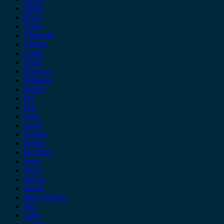
BMW
BYD
Chery
Chevrolet
Citroen
Cupra
Dacia
Daewoo
Daihatsu
Dodge
DS
Fiat
Ford
Geely
Gonow
Honda
Hyundai
Isuzu
iveco
Jaecoo
Jaguar
Jeep Chrysler
KIA
Lada