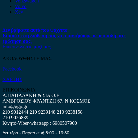
Volkswagen
Volvo
Xev
Δεν βρήκατε αυτό που ψάχνετε;
Είμαστε στη διάθεση σας να απαντήσουμε σε οποιαδήποτε
ερώτηση σας.
Επικοινωνήστε μαζί μας
ΑΚΟΛΟΥΘΗΣΤΕ ΜΑΣ
Facebook
ΧΑΡΤΗΣ
ΕΠΙΚΟΙΝΩΝΙΑ
Α.ΠΑΠΑΔΑΚΗ & ΣΙΑ Ο.Ε
ΑΜΒΡΟΣΙΟΥ ΦΡΑΝΤΖΗ 67, Ν.ΚΟΣΜΟΣ
info@ggp.gr
210 9012444
210 9239148
210 9238158
210 9026839
Κινητό-Viber-whatsapp : 6980507900
Δευτέρα - Παρασκευή 8:00 - 16:30