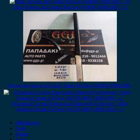
Τζάμι Πόρτας Δεξί Smart ForTwo (W450) 1998-2007 / c3
Φινιστρίνι (φιλιστρίνι) Δεξί Smart ForTwo (W450) 1998-2007
Πλαστικό Εμπρός Εσωτερικό Παρμπρίζ (ενίσχυση / τόξο)
Κόκκινο Smart ForTwo (W450) (600) 1998-2002 / c1
Alfa Romeo
Audi
Austin
Acura