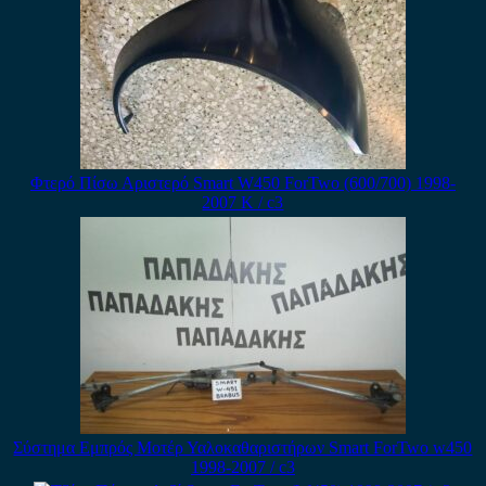
Φτερό Πίσω Αριστερό Smart W450 ForTwo (600/700) 1998-
2007 Κ / c3
Σύστημα Εμπρός Μοτέρ Υαλοκαθαριστήρων Smart ForTwo w450
1998-2007 / c3