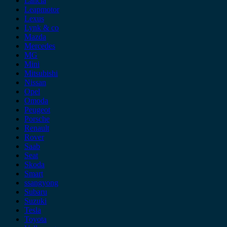
Lancia
Leapmotor
Lexus
Lynk & co
Mazda
Mercedes
MG
Mini
Mitsubishi
Nissan
Opel
Omoda
Peugeot
Porsche
Renault
Rover
Saab
Seat
Skoda
Smart
ssangyong
Subaru
Suzuki
Tesla
Toyota