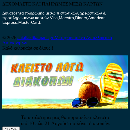
ΔΕΧΟΜΑΣΤΕ ΚΑΙ ΠΛΗΡΩΜΕΣ ΜΕΣΩ ΚΑΡΤΩΝ
Δυνατότητα πληρωμής μέσω πιστωτικών, χρεωστικών &
προπληρωμένων καρτών Visa,Maestro,Diners,American
Express,MasterCard.
© 2026
antallaktika-parts.gr
Μεταχειρισμένα Ανταλλακτικά
Αυτοκινήτων
Καλό καλοκαίρι σε όλους!!
Το κατάστημα μας θα παραμείνει κλειστό
από 10 εώς 21 Αυγούστου λόγω διακοπών.
CLOSE