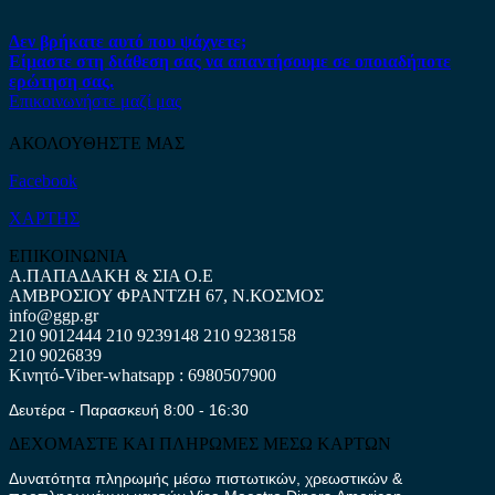
Δεν βρήκατε αυτό που ψάχνετε;
Είμαστε στη διάθεση σας να απαντήσουμε σε οποιαδήποτε
ερώτηση σας.
Επικοινωνήστε μαζί μας
ΑΚΟΛΟΥΘΗΣΤΕ ΜΑΣ
Facebook
ΧΑΡΤΗΣ
ΕΠΙΚΟΙΝΩΝΙΑ
Α.ΠΑΠΑΔΑΚΗ & ΣΙΑ Ο.Ε
ΑΜΒΡΟΣΙΟΥ ΦΡΑΝΤΖΗ 67, Ν.ΚΟΣΜΟΣ
info@ggp.gr
210 9012444
210 9239148
210 9238158
210 9026839
Κινητό-Viber-whatsapp : 6980507900
Δευτέρα - Παρασκευή 8:00 - 16:30
ΔΕΧΟΜΑΣΤΕ ΚΑΙ ΠΛΗΡΩΜΕΣ ΜΕΣΩ ΚΑΡΤΩΝ
Δυνατότητα πληρωμής μέσω πιστωτικών, χρεωστικών &