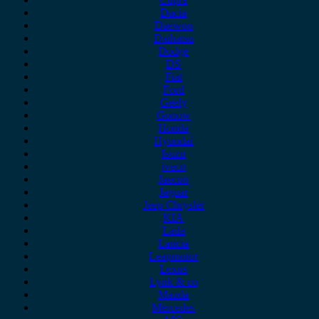
Dacia
Daewoo
Daihatsu
Dodge
DS
Fiat
Ford
Geely
Gonow
Honda
Hyundai
Isuzu
iveco
Jaecoo
Jaguar
Jeep Chrysler
KIA
Lada
Lancia
Leapmotor
Lexus
Lynk & co
Mazda
Mercedes