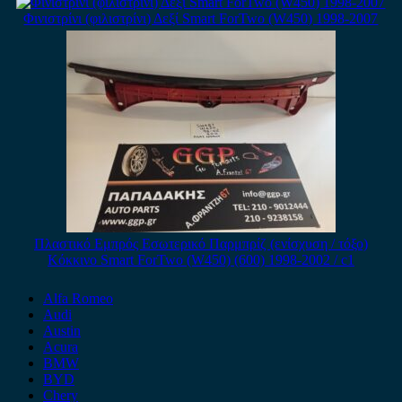
Φινιστρίνι (φιλιστρίνι) Δεξί Smart ForTwo (W450) 1998-2007
Πλαστικό Εμπρός Εσωτερικό Παρμπρίζ (ενίσχυση / τόξο)
Κόκκινο Smart ForTwo (W450) (600) 1998-2002 / c1
Alfa Romeo
Audi
Austin
Acura
BMW
BYD
Chery