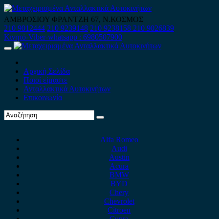
Skip
to
ΑΜΒΡΟΣΙΟΥ ΦΡΑΝΤΖΗ 67, Ν.ΚΟΣΜΟΣ
content
210 9012444
210 9239148
210 9238158
210 9026839
Κινητό-Viber-whatsapp : 6980507900
Primary
Menu
Αρχική Σελίδα
Ποιοί είμαστε
Ανταλλακτικά Αυτοκινήτων
Επικοινωνία
Alfa Romeo
Audi
Austin
Acura
BMW
BYD
Chery
Chevrolet
Citroen
Cupra