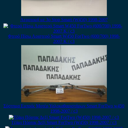
Αεροτομή με 3ο Stop Smart (W450) 1998-2007
Φτερό Πίσω Αριστερό Smart W450 ForTwo (600/700) 1998-
2007 Κ / c3
Σύστημα Εμπρός Μοτέρ Υαλοκαθαριστήρων Smart ForTwo w450
1998-2007 / c3
Τζάμι Πόρτας Δεξί Smart ForTwo (W450) 1998-2007 / c3