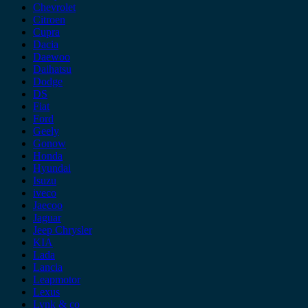
Chevrolet
Citroen
Cupra
Dacia
Daewoo
Daihatsu
Dodge
DS
Fiat
Ford
Geely
Gonow
Honda
Hyundai
Isuzu
iveco
Jaecoo
Jaguar
Jeep Chrysler
KIA
Lada
Lancia
Leapmotor
Lexus
Lynk & co