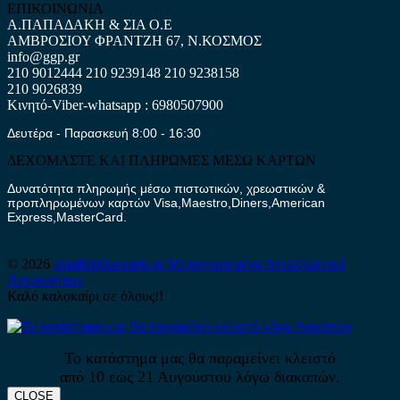
ΕΠΙΚΟΙΝΩΝΙΑ
Α.ΠΑΠΑΔΑΚΗ & ΣΙΑ Ο.Ε
ΑΜΒΡΟΣΙΟΥ ΦΡΑΝΤΖΗ 67, Ν.ΚΟΣΜΟΣ
info@ggp.gr
210 9012444
210 9239148
210 9238158
210 9026839
Κινητό-Viber-whatsapp : 6980507900
Δευτέρα - Παρασκευή 8:00 - 16:30
ΔΕΧΟΜΑΣΤΕ ΚΑΙ ΠΛΗΡΩΜΕΣ ΜΕΣΩ ΚΑΡΤΩΝ
Δυνατότητα πληρωμής μέσω πιστωτικών, χρεωστικών &
προπληρωμένων καρτών Visa,Maestro,Diners,American
Express,MasterCard.
© 2026
antallaktika-parts.gr
Μεταχειρισμένα Ανταλλακτικά
Αυτοκινήτων
Καλό καλοκαίρι σε όλους!!
Το κατάστημα μας θα παραμείνει κλειστό
από 10 εώς 21 Αυγούστου λόγω διακοπών.
CLOSE