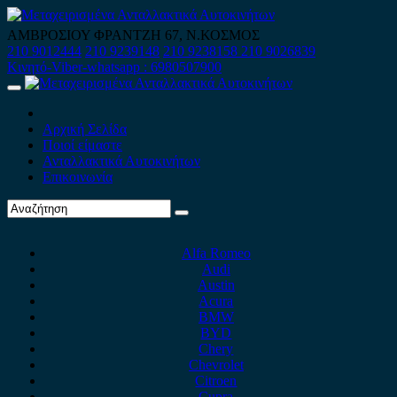
Skip
to
ΑΜΒΡΟΣΙΟΥ ΦΡΑΝΤΖΗ 67, Ν.ΚΟΣΜΟΣ
content
210 9012444
210 9239148
210 9238158
210 9026839
Κινητό-Viber-whatsapp : 6980507900
Primary
Menu
Αρχική Σελίδα
Ποιοί είμαστε
Ανταλλακτικά Αυτοκινήτων
Επικοινωνία
Alfa Romeo
Audi
Austin
Acura
BMW
BYD
Chery
Chevrolet
Citroen
Cupra