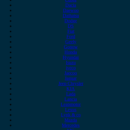
Dacia
Daewoo
Daihatsu
Dodge
DS
Fiat
Ford
Geely
Gonow
Honda
Hyundai
Isuzu
iveco
Jaecoo
Jaguar
Jeep Chrysler
KIA
Lada
Lancia
Leapmotor
Lexus
Lynk & co
Mazda
Mercedes