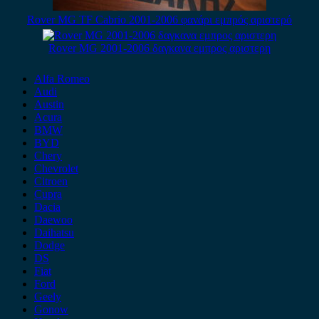
Rover MG TF Cabrio 2001-2006 φανάρι εμπρός αριστερό
Rover MG 2001-2006 δαγκανα εμπρος αριστερη
Alfa Romeo
Audi
Austin
Acura
BMW
BYD
Chery
Chevrolet
Citroen
Cupra
Dacia
Daewoo
Daihatsu
Dodge
DS
Fiat
Ford
Geely
Gonow