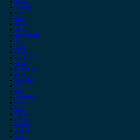
Honda
Hyundai
Isuzu
iveco
Jaecoo
Jaguar
Jeep Chrysler
KIA
Lada
Lancia
Leapmotor
Lexus
Lynk & co
Mazda
Mercedes
MG
Mini
Mitsubishi
Nissan
Opel
Omoda
Peugeot
Porsche
Renault
Rover