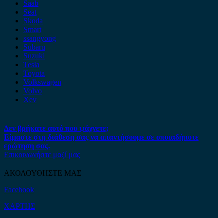
Saab
Seat
Skoda
Smart
ssangyong
Subaru
Suzuki
Tesla
Toyota
Volkswagen
Volvo
Xev
Δεν βρήκατε αυτό που ψάχνετε;
Είμαστε στη διάθεση σας να απαντήσουμε σε οποιαδήποτε
ερώτηση σας.
Επικοινωνήστε μαζί μας
ΑΚΟΛΟΥΘΗΣΤΕ ΜΑΣ
Facebook
ΧΑΡΤΗΣ