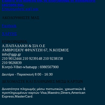
Είμαστε στη διάθεση σας να απαντήσουμε σε οποιαδήποτε
ερώτηση σας.
Επικοινωνήστε μαζί μας
ΑΚΟΛΟΥΘΗΣΤΕ ΜΑΣ
Facebook
ΧΑΡΤΗΣ
ΕΠΙΚΟΙΝΩΝΙΑ
Α.ΠΑΠΑΔΑΚΗ & ΣΙΑ Ο.Ε
ΑΜΒΡΟΣΙΟΥ ΦΡΑΝΤΖΗ 67, Ν.ΚΟΣΜΟΣ
info@ggp.gr
210 9012444
210 9239148
210 9238158
210 9026839
Κινητό-Viber-whatsapp : 6980507900
Δευτέρα - Παρασκευή 8:00 - 16:30
ΔΕΧΟΜΑΣΤΕ ΚΑΙ ΠΛΗΡΩΜΕΣ ΜΕΣΩ ΚΑΡΤΩΝ
Δυνατότητα πληρωμής μέσω πιστωτικών, χρεωστικών &
προπληρωμένων καρτών Visa,Maestro,Diners,American
Express,MasterCard.