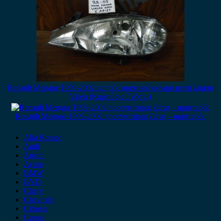
Renault Megane 1999-2002 εμπρός αριστερό φανάρι μονή λάμπα
Valeo (Καινούριο Γνήσιο)
Renault Megane 1999-2002 προεντατήρας ζώνη – αριστερός
Alfa Romeo
Audi
Austin
Acura
BMW
BYD
Chery
Chevrolet
Citroen
Cupra