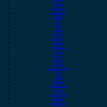
Dacia
Daewoo
Daihatsu
Dodge
DS
Fiat
Ford
Geely
Gonow
Honda
Hyundai
Isuzu
iveco
Jaecoo
Jaguar
Jeep Chrysler
KIA
Lada
Lancia
Leapmotor
Lexus
Lynk & co
Mazda
Mercedes