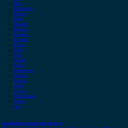
Mini
Mitsubishi
Nissan
Opel
Omoda
Peugeot
Porsche
Renault
Rover
Saab
Seat
Skoda
Smart
ssangyong
Subaru
Suzuki
Tesla
Toyota
Volkswagen
Volvo
Xev
Δεν βρήκατε αυτό που ψάχνετε;