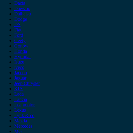
Dacia
Daewoo
Daihatsu
Dodge
DS
Fiat
Ford
Geely
Gonow
Honda
Hyundai
Isuzu
iveco
Jaecoo
Jaguar
Jeep Chrysler
KIA
Lada
Lancia
Leapmotor
Lexus
Lynk & co
Mazda
Mercedes
MG