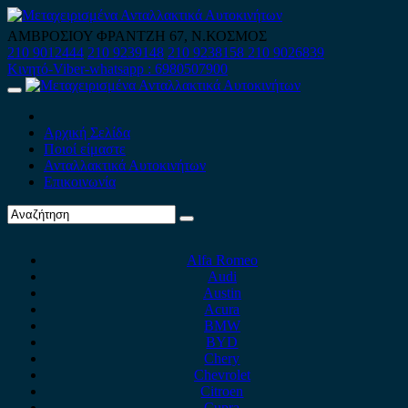
Skip
to
ΑΜΒΡΟΣΙΟΥ ΦΡΑΝΤΖΗ 67, Ν.ΚΟΣΜΟΣ
content
210 9012444
210 9239148
210 9238158
210 9026839
Κινητό-Viber-whatsapp : 6980507900
Primary
Menu
Αρχική Σελίδα
Ποιοί είμαστε
Ανταλλακτικά Αυτοκινήτων
Επικοινωνία
Alfa Romeo
Audi
Austin
Acura
BMW
BYD
Chery
Chevrolet
Citroen
Cupra