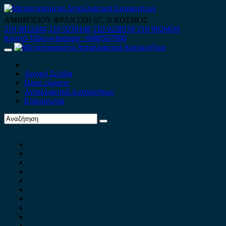
Skip
to
ΑΜΒΡΟΣΙΟΥ ΦΡΑΝΤΖΗ 67, Ν.ΚΟΣΜΟΣ
content
210 9012444
210 9239148
210 9238158
210 9026839
Κινητό-Viber-whatsapp : 6980507900
Primary
Menu
Αρχική Σελίδα
Ποιοί είμαστε
Ανταλλακτικά Αυτοκινήτων
Επικοινωνία