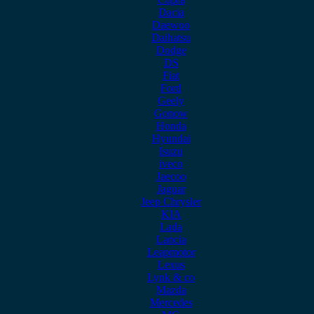
Dacia
Daewoo
Daihatsu
Dodge
DS
Fiat
Ford
Geely
Gonow
Honda
Hyundai
Isuzu
iveco
Jaecoo
Jaguar
Jeep Chrysler
KIA
Lada
Lancia
Leapmotor
Lexus
Lynk & co
Mazda
Mercedes