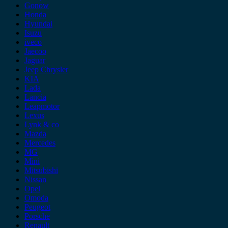
Gonow
Honda
Hyundai
Isuzu
iveco
Jaecoo
Jaguar
Jeep Chrysler
KIA
Lada
Lancia
Leapmotor
Lexus
Lynk & co
Mazda
Mercedes
MG
Mini
Mitsubishi
Nissan
Opel
Omoda
Peugeot
Porsche
Renault