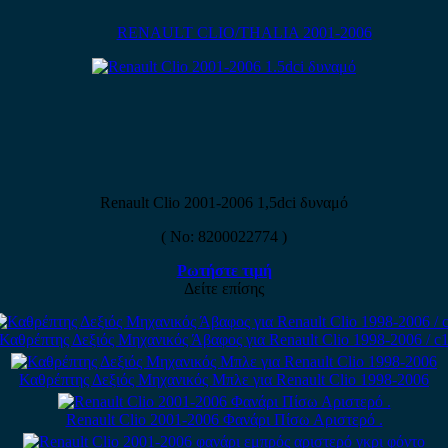
RENAULT CLIO/THALIA 2001-2006
Renault Clio 2001-2006 1,5dci δυναμό
( No: 8200022774 )
Ρωτήστε τιμή
Δείτε επίσης
Καθρέπτης Δεξιός Μηχανικός Άβαφος για Renault Clio 1998-2006 / c
Καθρέπτης Δεξιός Μηχανικός Μπλε για Renault Clio 1998-2006
Renault Clio 2001-2006 Φανάρι Πίσω Αριστερό .