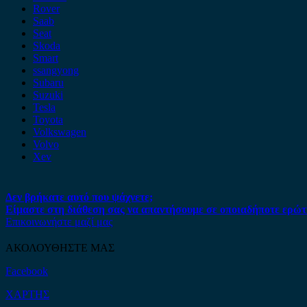
Rover
Saab
Seat
Skoda
Smart
ssangyong
Subaru
Suzuki
Tesla
Toyota
Volkswagen
Volvo
Xev
Δεν βρήκατε αυτό που ψάχνετε;
Είμαστε στη διάθεση σας να απαντήσουμε σε οποιαδήποτε ερώτ
Επικοινωνήστε μαζί μας
ΑΚΟΛΟΥΘΗΣΤΕ ΜΑΣ
Facebook
ΧΑΡΤΗΣ