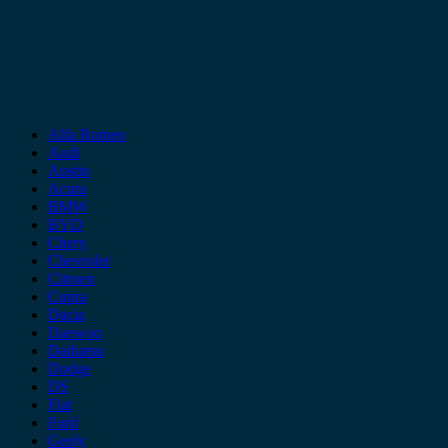
Alfa Romeo
Audi
Austin
Acura
BMW
BYD
Chery
Chevrolet
Citroen
Cupra
Dacia
Daewoo
Daihatsu
Dodge
DS
Fiat
Ford
Geely