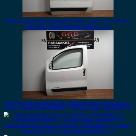
Πόρτα Εμπρός Δεξιά Άσπρη Fiat Fiorino / Qubo / Citroen Nemo
2008-2017 / Peugeot Bipper 2008-2015 / Θ
Πόρτα Εμπρός Αριστερή Χωρίς Μπετούγια Άσπρη Fiat Fiorino /
Qubo / Citroen Nemo 2008-2017 / Peugeot Bipper 2008-2015 / Θ
Φανάρι Εμπρός Δεξί για Fiat Fiorino / Qubo 2008-2017 / Citroen
Nemo 2008-2017 / Peugeot Bipper 2008-2015 / Γ