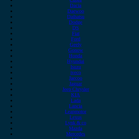
Dacia
Daewoo
Daihatsu
Dodge
DS
Fiat
Ford
Geely
Gonow
Honda
Hyundai
Isuzu
iveco
Jaecoo
Jaguar
Jeep Chrysler
KIA
Lada
Lancia
Leapmotor
Lexus
Lynk & co
Mazda
Mercedes