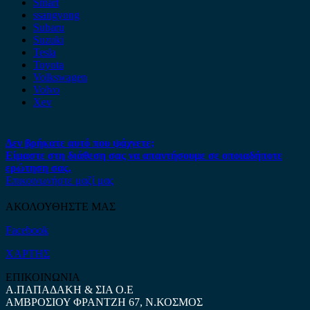
Smart
ssangyong
Subaru
Suzuki
Tesla
Toyota
Volkswagen
Volvo
Xev
Δεν βρήκατε αυτό που ψάχνετε;
Είμαστε στη διάθεση σας να απαντήσουμε σε οποιαδήποτε
ερώτηση σας.
Επικοινωνήστε μαζί μας
ΑΚΟΛΟΥΘΗΣΤΕ ΜΑΣ
Facebook
ΧΑΡΤΗΣ
ΕΠΙΚΟΙΝΩΝΙΑ
Α.ΠΑΠΑΔΑΚΗ & ΣΙΑ Ο.Ε
ΑΜΒΡΟΣΙΟΥ ΦΡΑΝΤΖΗ 67, Ν.ΚΟΣΜΟΣ