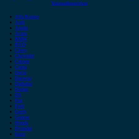
Υαλοκαθαριστήρα
Alfa Romeo
Audi
Austin
Acura
BMW
BYD
Chery
Chevrolet
Citroen
Cupra
Dacia
Daewoo
Daihatsu
Dodge
DS
Fiat
Ford
Geely
Gonow
Honda
Hyundai
Isuzu