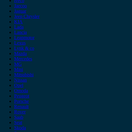
iveco
Jaecoo
Jaguar
Jeep Chrysler
KIA
Lada
Lancia
Leapmotor
Lexus
Lynk & co
Mazda
Mercedes
MG
Mini
Mitsubishi
Nissan
Opel
Omoda
Peugeot
Porsche
Renault
Rover
Saab
Seat
Skoda