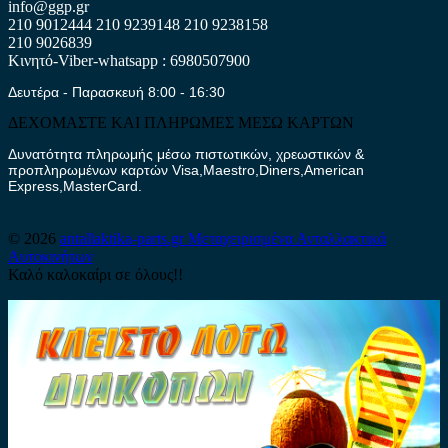
info@ggp.gr
210 9012444
210 9239148
210 9238158
210 9026839
Κινητό-Viber-whatsapp : 6980507900
Δευτέρα - Παρασκευή 8:00 - 16:30
ΔΕΧΟΜΑΣΤΕ ΚΑΙ ΠΛΗΡΩΜΕΣ ΜΕΣΩ ΚΑΡΤΩΝ
Δυνατότητα πληρωμής μέσω πιστωτικών, χρεωστικών &
προπληρωμένων καρτών Visa,Maestro,Diners,American
Express,MasterCard.
© 2026
antallaktika-parts.gr
Μεταχειρισμένα Ανταλλακτικά
Αυτοκινήτων
Καλό καλοκαίρι σε όλους!!