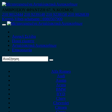
Skip
to
ΑΜΒΡΟΣΙΟΥ ΦΡΑΝΤΖΗ 67, Ν.ΚΟΣΜΟΣ
content
210 9012444
210 9239148
210 9238158
210 9026839
Κινητό-Viber-whatsapp : 6980507900
Primary
Menu
Αρχική Σελίδα
Ποιοί είμαστε
Ανταλλακτικά Αυτοκινήτων
Επικοινωνία
Alfa Romeo
Audi
Austin
Acura
BMW
BYD
Chery
Chevrolet
Citroen
Cupra