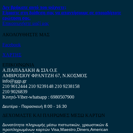
Δεν βρήκατε αυτό που ψάχνετε;
Είμαστε στη διάθεση σας να απαντήσουμε σε οποιαδήποτε
ερώτηση σας.
Επικοινωνήστε μαζί μας
ΑΚΟΛΟΥΘΗΣΤΕ ΜΑΣ
Facebook
ΧΑΡΤΗΣ
ΕΠΙΚΟΙΝΩΝΙΑ
Α.ΠΑΠΑΔΑΚΗ & ΣΙΑ Ο.Ε
ΑΜΒΡΟΣΙΟΥ ΦΡΑΝΤΖΗ 67, Ν.ΚΟΣΜΟΣ
info@ggp.gr
210 9012444
210 9239148
210 9238158
210 9026839
Κινητό-Viber-whatsapp : 6980507900
Δευτέρα - Παρασκευή 8:00 - 16:30
ΔΕΧΟΜΑΣΤΕ ΚΑΙ ΠΛΗΡΩΜΕΣ ΜΕΣΩ ΚΑΡΤΩΝ
Δυνατότητα πληρωμής μέσω πιστωτικών, χρεωστικών &
προπληρωμένων καρτών Visa,Maestro,Diners,American