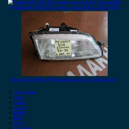
Peugeot 306 1993-1997 φανάρι εμπρός δεξιό 2λαμπο (ΓΝ)
Peugeot 306 1993-1997 φανάρι εμπρός δεξί 2λαμπο (ΓΝ)
Alfa Romeo
Audi
Austin
Acura
BMW
BYD
Chery
Chevrolet