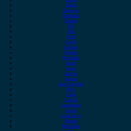
Dacia
Daewoo
Daihatsu
Dodge
DS
Fiat
Ford
Geely
Gonow
Honda
Hyundai
Isuzu
iveco
Jaecoo
Jaguar
Jeep Chrysler
KIA
Lada
Lancia
Leapmotor
Lexus
Lynk & co
Mazda
Mercedes