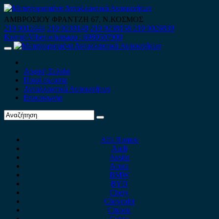
Skip
to
ΑΜΒΡΟΣΙΟΥ ΦΡΑΝΤΖΗ 67, Ν.ΚΟΣΜΟΣ
content
210 9012444
210 9239148
210 9238158
210 9026839
Κινητό-Viber-whatsapp : 6980507900
Primary
Menu
Αρχική Σελίδα
Ποιοί είμαστε
Ανταλλακτικά Αυτοκινήτων
Επικοινωνία
Alfa Romeo
Audi
Austin
Acura
BMW
BYD
Chery
Chevrolet
Citroen
Cupra