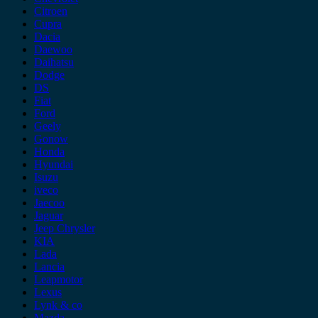
Citroen
Cupra
Dacia
Daewoo
Daihatsu
Dodge
DS
Fiat
Ford
Geely
Gonow
Honda
Hyundai
Isuzu
iveco
Jaecoo
Jaguar
Jeep Chrysler
KIA
Lada
Lancia
Leapmotor
Lexus
Lynk & co
Mazda