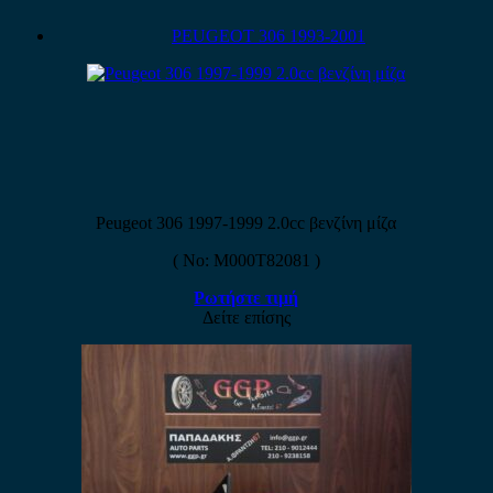
PEUGEOT 306 1993-2001
Peugeot 306 1997-1999 2.0cc βενζίνη μίζα
( No: M000T82081 )
Ρωτήστε τιμή
Δείτε επίσης