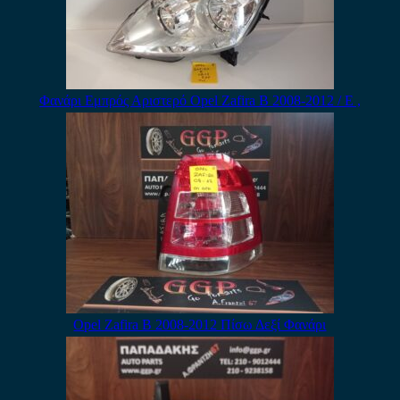
Φανάρι Εμπρός Αριστερό Opel Zafira B 2008-2012 / Ε ,
Opel Zafira B 2008-2012 Πίσω Δεξί Φανάρι