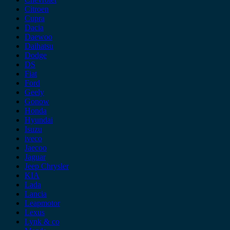
Citroen
Cupra
Dacia
Daewoo
Daihatsu
Dodge
DS
Fiat
Ford
Geely
Gonow
Honda
Hyundai
Isuzu
iveco
Jaecoo
Jaguar
Jeep Chrysler
KIA
Lada
Lancia
Leapmotor
Lexus
Lynk & co