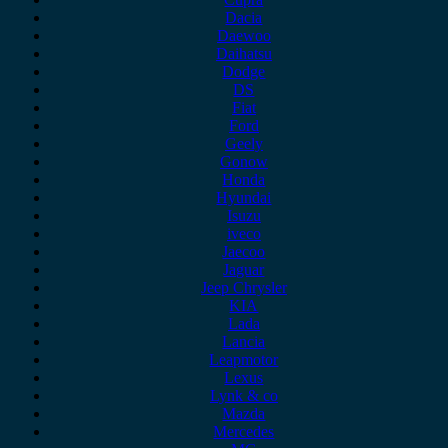
Dacia
Daewoo
Daihatsu
Dodge
DS
Fiat
Ford
Geely
Gonow
Honda
Hyundai
Isuzu
iveco
Jaecoo
Jaguar
Jeep Chrysler
KIA
Lada
Lancia
Leapmotor
Lexus
Lynk & co
Mazda
Mercedes