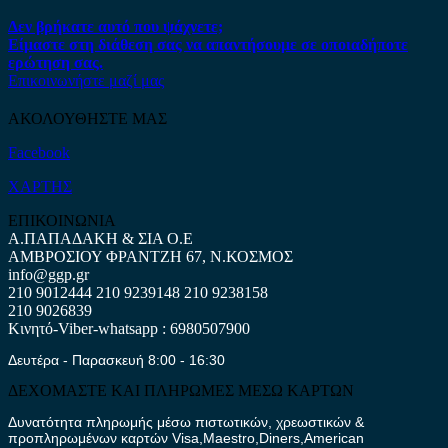
Δεν βρήκατε αυτό που ψάχνετε;
Είμαστε στη διάθεση σας να απαντήσουμε σε οποιαδήποτε
ερώτηση σας.
Επικοινωνήστε μαζί μας
ΑΚΟΛΟΥΘΗΣΤΕ ΜΑΣ
Facebook
ΧΑΡΤΗΣ
ΕΠΙΚΟΙΝΩΝΙΑ
Α.ΠΑΠΑΔΑΚΗ & ΣΙΑ Ο.Ε
ΑΜΒΡΟΣΙΟΥ ΦΡΑΝΤΖΗ 67, Ν.ΚΟΣΜΟΣ
info@ggp.gr
210 9012444
210 9239148
210 9238158
210 9026839
Κινητό-Viber-whatsapp : 6980507900
Δευτέρα - Παρασκευή 8:00 - 16:30
ΔΕΧΟΜΑΣΤΕ ΚΑΙ ΠΛΗΡΩΜΕΣ ΜΕΣΩ ΚΑΡΤΩΝ
Δυνατότητα πληρωμής μέσω πιστωτικών, χρεωστικών &
προπληρωμένων καρτών Visa,Maestro,Diners,American