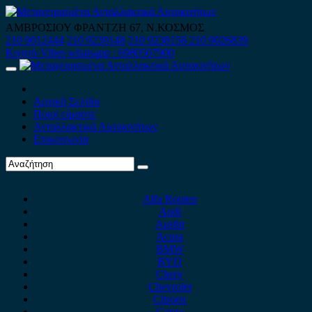
Skip
to
ΑΜΒΡΟΣΙΟΥ ΦΡΑΝΤΖΗ 67, Ν.ΚΟΣΜΟΣ
content
210 9012444
210 9239148
210 9238158
210 9026839
Κινητό-Viber-whatsapp : 6980507900
Primary
Menu
Αρχική Σελίδα
Ποιοί είμαστε
Ανταλλακτικά Αυτοκινήτων
Επικοινωνία
Alfa Romeo
Audi
Austin
Acura
BMW
BYD
Chery
Chevrolet
Citroen
Cupra