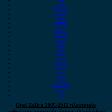
MG
Mini
Mitsubishi
Nissan
Opel
Omoda
Peugeot
Porsche
Renault
Rover
Saab
Seat
Skoda
Smart
ssangyong
Subaru
Suzuki
Tesla
Toyota
Volkswagen
Volvo
Xev
Opel Zafira 2005-2012 ηλεκτρικός
καθρέπτης αριστερός άσπρος (5 καλώδια)