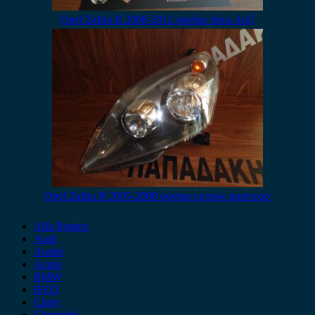
Opel Zafira B 2008-2012 φανάρι πίσω δεξί
Opel Zafira B 2005-2008 φανάρι εμπρός αριστερό
Alfa Romeo
Audi
Austin
Acura
BMW
BYD
Chery
Chevrolet