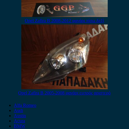
Opel Zafira B 2008-2012 φανάρι πίσω δεξί
Opel Zafira B 2005-2008 φανάρι εμπρός αριστερό
Alfa Romeo
Audi
Austin
Acura
BMW