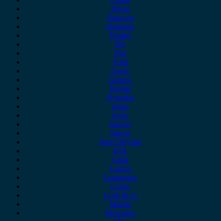
Dacia
Daewoo
Daihatsu
Dodge
DS
Fiat
Ford
Geely
Gonow
Honda
Hyundai
Isuzu
iveco
Jaecoo
Jaguar
Jeep Chrysler
KIA
Lada
Lancia
Leapmotor
Lexus
Lynk & co
Mazda
Mercedes