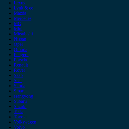
Lexus
Lynk & co
Mazda
Mercedes
MG
Mini
Mitsubishi
Nissan
Opel
Omoda
Peugeot
Porsche
Renault
Rover
Saab
Seat
Skoda
Smart
ssangyong
Subaru
Suzuki
Tesla
Toyota
Volkswagen
Volvo