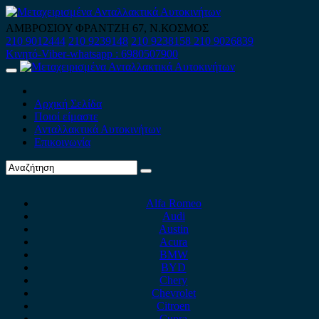
Skip
to
ΑΜΒΡΟΣΙΟΥ ΦΡΑΝΤΖΗ 67, Ν.ΚΟΣΜΟΣ
content
210 9012444
210 9239148
210 9238158
210 9026839
Κινητό-Viber-whatsapp : 6980507900
Primary
Menu
Αρχική Σελίδα
Ποιοί είμαστε
Ανταλλακτικά Αυτοκινήτων
Επικοινωνία
Alfa Romeo
Audi
Austin
Acura
BMW
BYD
Chery
Chevrolet
Citroen
Cupra