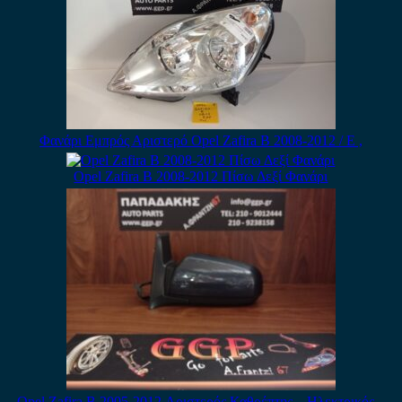
Φανάρι Εμπρός Αριστερό Opel Zafira B 2008-2012 / Ε ,
Opel Zafira B 2008-2012 Πίσω Δεξί Φανάρι
Opel Zafira B 2005-2012 Αριστερός Καθρέπτης – Ηλεκτρικός –