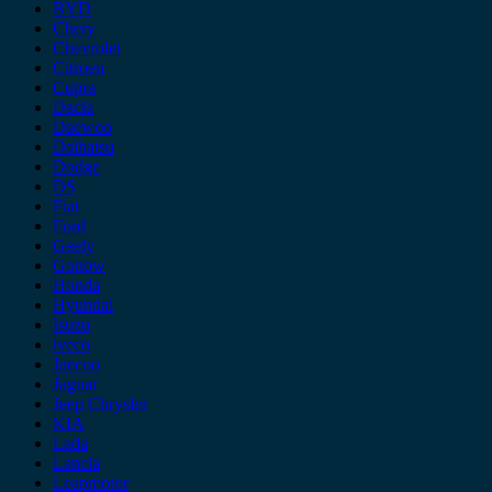
BYD
Chery
Chevrolet
Citroen
Cupra
Dacia
Daewoo
Daihatsu
Dodge
DS
Fiat
Ford
Geely
Gonow
Honda
Hyundai
Isuzu
iveco
Jaecoo
Jaguar
Jeep Chrysler
KIA
Lada
Lancia
Leapmotor