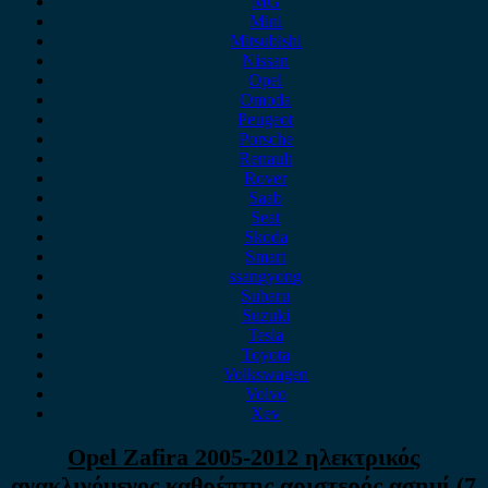
MG
Mini
Mitsubishi
Nissan
Opel
Omoda
Peugeot
Porsche
Renault
Rover
Saab
Seat
Skoda
Smart
ssangyong
Subaru
Suzuki
Tesla
Toyota
Volkswagen
Volvo
Xev
Opel Zafira 2005-2012 ηλεκτρικός
ανακλινόμενος καθρέπτης αριστερός ασημί (7