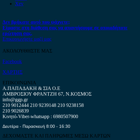
Xev
Δεν βρήκατε αυτό που ψάχνετε;
Είμαστε στη διάθεση σας να απαντήσουμε σε οποιαδήποτε
ερώτηση σας.
Επικοινωνήστε μαζί μας
ΑΚΟΛΟΥΘΗΣΤΕ ΜΑΣ
Facebook
ΧΑΡΤΗΣ
ΕΠΙΚΟΙΝΩΝΙΑ
Α.ΠΑΠΑΔΑΚΗ & ΣΙΑ Ο.Ε
ΑΜΒΡΟΣΙΟΥ ΦΡΑΝΤΖΗ 67, Ν.ΚΟΣΜΟΣ
info@ggp.gr
210 9012444
210 9239148
210 9238158
210 9026839
Κινητό-Viber-whatsapp : 6980507900
Δευτέρα - Παρασκευή 8:00 - 16:30
ΔΕΧΟΜΑΣΤΕ ΚΑΙ ΠΛΗΡΩΜΕΣ ΜΕΣΩ ΚΑΡΤΩΝ