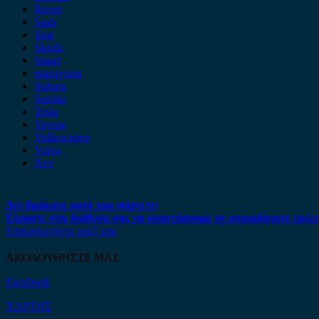
Rover
Saab
Seat
Skoda
Smart
ssangyong
Subaru
Suzuki
Tesla
Toyota
Volkswagen
Volvo
Xev
Δεν βρήκατε αυτό που ψάχνετε;
Είμαστε στη διάθεση σας να απαντήσουμε σε οποιαδήποτε ερώτ
Επικοινωνήστε μαζί μας
ΑΚΟΛΟΥΘΗΣΤΕ ΜΑΣ
Facebook
ΧΑΡΤΗΣ