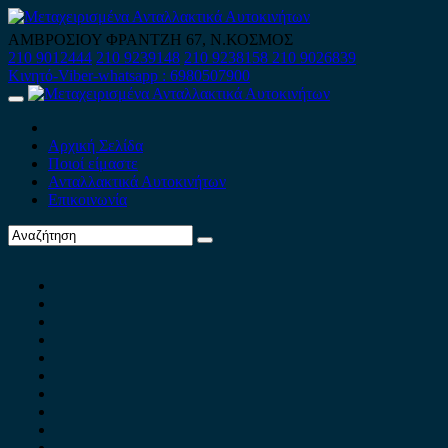
Skip
to
ΑΜΒΡΟΣΙΟΥ ΦΡΑΝΤΖΗ 67, Ν.ΚΟΣΜΟΣ
content
210 9012444
210 9239148
210 9238158
210 9026839
Κινητό-Viber-whatsapp : 6980507900
Primary
Menu
Αρχική Σελίδα
Ποιοί είμαστε
Ανταλλακτικά Αυτοκινήτων
Επικοινωνία