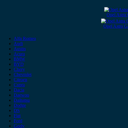
Opel Astra
Opel Astra G
Alfa Romeo
Audi
Austin
Acura
BMW
BYD
Chery
Chevrolet
Citroen
Cupra
Dacia
Daewoo
Daihatsu
Dodge
DS
Fiat
Ford
Geely