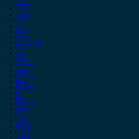
Gonow
Honda
Hyundai
Isuzu
iveco
Jaecoo
Jaguar
Jeep Chrysler
KIA
Lada
Lancia
Leapmotor
Lexus
Lynk & co
Mazda
Mercedes
MG
Mini
Mitsubishi
Nissan
Opel
Omoda
Peugeot
Porsche
Renault