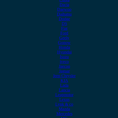
Dacia
Daewoo
Daihatsu
Dodge
DS
Fiat
Ford
Geely
Gonow
Honda
Hyundai
Isuzu
iveco
Jaecoo
Jaguar
Jeep Chrysler
KIA
Lada
Lancia
Leapmotor
Lexus
Lynk & co
Mazda
Mercedes