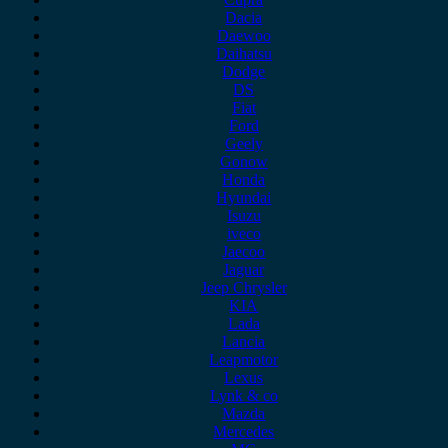
Dacia
Daewoo
Daihatsu
Dodge
DS
Fiat
Ford
Geely
Gonow
Honda
Hyundai
Isuzu
iveco
Jaecoo
Jaguar
Jeep Chrysler
KIA
Lada
Lancia
Leapmotor
Lexus
Lynk & co
Mazda
Mercedes