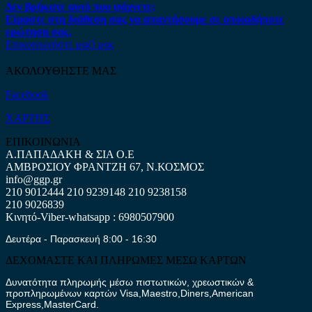
Δεν βρήκατε αυτό που ψάχνετε;
Είμαστε στη διάθεση σας να απαντήσουμε σε οποιαδήποτε
ερώτηση σας.
Επικοινωνήστε μαζί μας
ΑΚΟΛΟΥΘΗΣΤΕ ΜΑΣ
Facebook
ΧΑΡΤΗΣ
ΕΠΙΚΟΙΝΩΝΙΑ
Α.ΠΑΠΑΔΑΚΗ & ΣΙΑ Ο.Ε
ΑΜΒΡΟΣΙΟΥ ΦΡΑΝΤΖΗ 67, Ν.ΚΟΣΜΟΣ
info@ggp.gr
210 9012444
210 9239148
210 9238158
210 9026839
Κινητό-Viber-whatsapp : 6980507900
Δευτέρα - Παρασκευή 8:00 - 16:30
ΔΕΧΟΜΑΣΤΕ ΚΑΙ ΠΛΗΡΩΜΕΣ ΜΕΣΩ ΚΑΡΤΩΝ
Δυνατότητα πληρωμής μέσω πιστωτικών, χρεωστικών &
προπληρωμένων καρτών Visa,Maestro,Diners,American
Express,MasterCard.