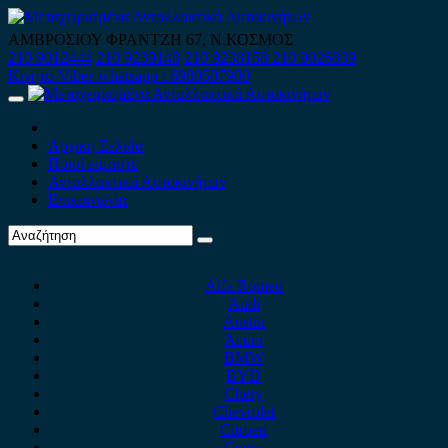
Skip
to
ΑΜΒΡΟΣΙΟΥ ΦΡΑΝΤΖΗ 67, Ν.ΚΟΣΜΟΣ
content
210 9012444
210 9239148
210 9238158
210 9026839
Κινητό-Viber-whatsapp : 6980507900
Primary
Menu
Αρχική Σελίδα
Ποιοί είμαστε
Ανταλλακτικά Αυτοκινήτων
Επικοινωνία
Alfa Romeo
Audi
Austin
Acura
BMW
BYD
Chery
Chevrolet
Citroen
Cupra