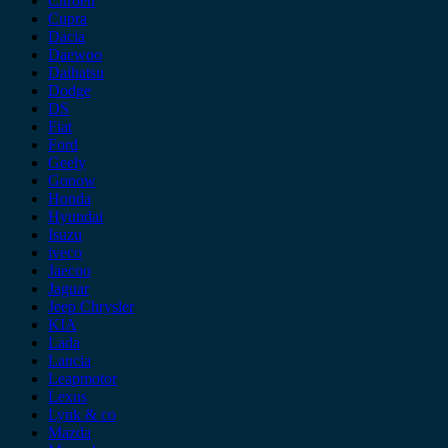
Citroen
Cupra
Dacia
Daewoo
Daihatsu
Dodge
DS
Fiat
Ford
Geely
Gonow
Honda
Hyundai
Isuzu
iveco
Jaecoo
Jaguar
Jeep Chrysler
KIA
Lada
Lancia
Leapmotor
Lexus
Lynk & co
Mazda