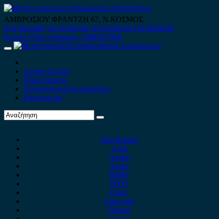
Skip
to
ΑΜΒΡΟΣΙΟΥ ΦΡΑΝΤΖΗ 67, Ν.ΚΟΣΜΟΣ
content
210 9012444
210 9239148
210 9238158
210 9026839
Κινητό-Viber-whatsapp : 6980507900
Primary
Menu
Αρχική Σελίδα
Ποιοί είμαστε
Ανταλλακτικά Αυτοκινήτων
Επικοινωνία
Alfa Romeo
Audi
Austin
Acura
BMW
BYD
Chery
Chevrolet
Citroen
Cupra