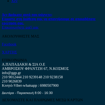
Xev
Δεν βρήκατε αυτό που ψάχνετε;
Είμαστε στη διάθεση σας να απαντήσουμε σε οποιαδήποτε
ερώτηση σας.
Επικοινωνήστε μαζί μας
ΑΚΟΛΟΥΘΗΣΤΕ ΜΑΣ
Facebook
ΧΑΡΤΗΣ
ΕΠΙΚΟΙΝΩΝΙΑ
Α.ΠΑΠΑΔΑΚΗ & ΣΙΑ Ο.Ε
ΑΜΒΡΟΣΙΟΥ ΦΡΑΝΤΖΗ 67, Ν.ΚΟΣΜΟΣ
info@ggp.gr
210 9012444
210 9239148
210 9238158
210 9026839
Κινητό-Viber-whatsapp : 6980507900
Δευτέρα - Παρασκευή 8:00 - 16:30
ΔΕΧΟΜΑΣΤΕ ΚΑΙ ΠΛΗΡΩΜΕΣ ΜΕΣΩ ΚΑΡΤΩΝ