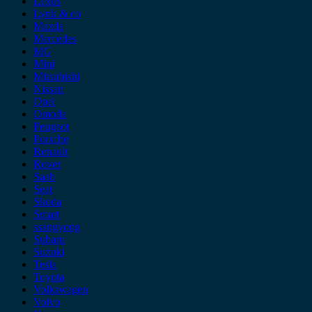
Lexus
Lynk & co
Mazda
Mercedes
MG
Mini
Mitsubishi
Nissan
Opel
Omoda
Peugeot
Porsche
Renault
Rover
Saab
Seat
Skoda
Smart
ssangyong
Subaru
Suzuki
Tesla
Toyota
Volkswagen
Volvo