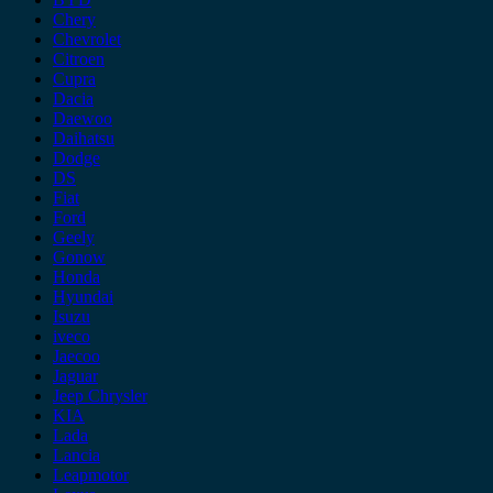
Chery
Chevrolet
Citroen
Cupra
Dacia
Daewoo
Daihatsu
Dodge
DS
Fiat
Ford
Geely
Gonow
Honda
Hyundai
Isuzu
iveco
Jaecoo
Jaguar
Jeep Chrysler
KIA
Lada
Lancia
Leapmotor