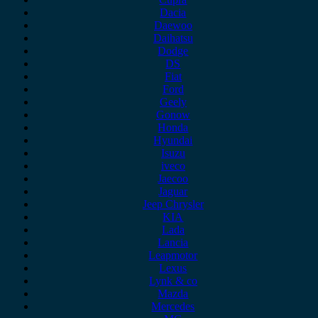
Dacia
Daewoo
Daihatsu
Dodge
DS
Fiat
Ford
Geely
Gonow
Honda
Hyundai
Isuzu
iveco
Jaecoo
Jaguar
Jeep Chrysler
KIA
Lada
Lancia
Leapmotor
Lexus
Lynk & co
Mazda
Mercedes