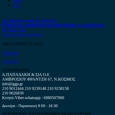
Volvo
Xev
Δεν βρήκατε αυτό που ψάχνετε;
Είμαστε στη διάθεση σας να απαντήσουμε σε οποιαδήποτε
ερώτηση σας.
Επικοινωνήστε μαζί μας
ΑΚΟΛΟΥΘΗΣΤΕ ΜΑΣ
Facebook
ΧΑΡΤΗΣ
ΕΠΙΚΟΙΝΩΝΙΑ
Α.ΠΑΠΑΔΑΚΗ & ΣΙΑ Ο.Ε
ΑΜΒΡΟΣΙΟΥ ΦΡΑΝΤΖΗ 67, Ν.ΚΟΣΜΟΣ
info@ggp.gr
210 9012444
210 9239148
210 9238158
210 9026839
Κινητό-Viber-whatsapp : 6980507900
Δευτέρα - Παρασκευή 8:00 - 16:30
ΔΕΧΟΜΑΣΤΕ ΚΑΙ ΠΛΗΡΩΜΕΣ ΜΕΣΩ ΚΑΡΤΩΝ