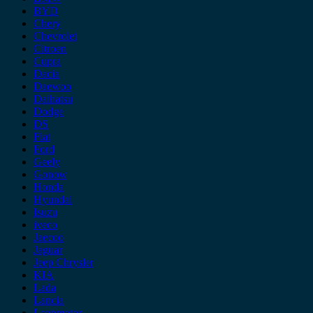
BYD
Chery
Chevrolet
Citroen
Cupra
Dacia
Daewoo
Daihatsu
Dodge
DS
Fiat
Ford
Geely
Gonow
Honda
Hyundai
Isuzu
iveco
Jaecoo
Jaguar
Jeep Chrysler
KIA
Lada
Lancia
Leapmotor