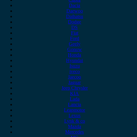
Dacia
Daewoo
Daihatsu
Dodge
DS
Fiat
Ford
Geely
Gonow
Honda
Hyundai
Isuzu
iveco
Jaecoo
Jaguar
Jeep Chrysler
KIA
Lada
Lancia
Leapmotor
Lexus
Lynk & co
Mazda
Mercedes