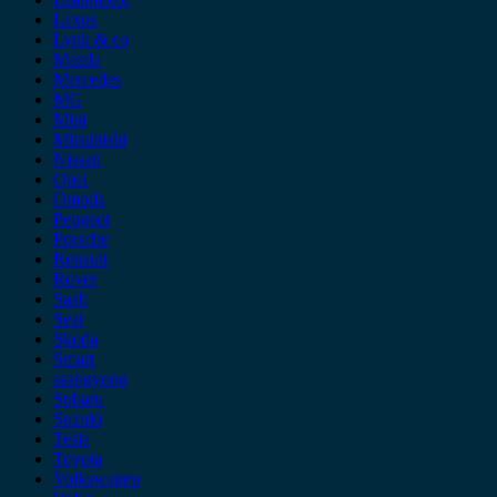
Lexus
Lynk & co
Mazda
Mercedes
MG
Mini
Mitsubishi
Nissan
Opel
Omoda
Peugeot
Porsche
Renault
Rover
Saab
Seat
Skoda
Smart
ssangyong
Subaru
Suzuki
Tesla
Toyota
Volkswagen