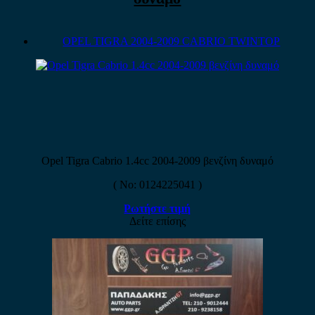
OPEL TIGRA 2004-2009 CABRIO TWINTOP
Opel Tigra Cabrio 1.4cc 2004-2009 βενζίνη δυναμό
( No: 0124225041 )
Ρωτήστε τιμή
Δείτε επίσης