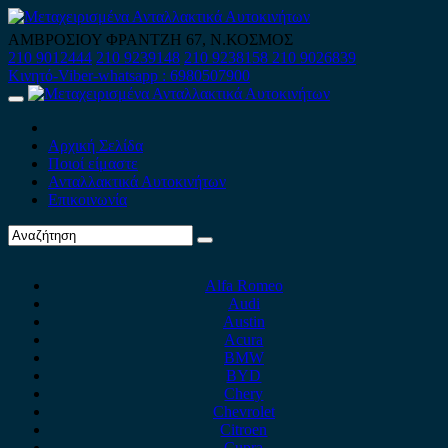
Skip
to
ΑΜΒΡΟΣΙΟΥ ΦΡΑΝΤΖΗ 67, Ν.ΚΟΣΜΟΣ
content
210 9012444
210 9239148
210 9238158
210 9026839
Κινητό-Viber-whatsapp : 6980507900
Primary
Menu
Αρχική Σελίδα
Ποιοί είμαστε
Ανταλλακτικά Αυτοκινήτων
Επικοινωνία
Alfa Romeo
Audi
Austin
Acura
BMW
BYD
Chery
Chevrolet
Citroen
Cupra