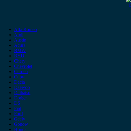
O
Alfa Romeo
Audi
Austin
Acura
BMW
BYD
Chery
Chevrolet
Citroen
Cupra
Dacia
Daewoo
Daihatsu
Dodge
DS
Fiat
Ford
Geely
Gonow
Honda