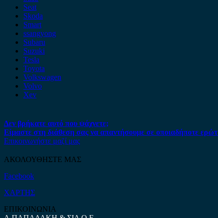
Seat
Skoda
Smart
ssangyong
Subaru
Suzuki
Tesla
Toyota
Volkswagen
Volvo
Xev
Δεν βρήκατε αυτό που ψάχνετε;
Είμαστε στη διάθεση σας να απαντήσουμε σε οποιαδήποτε ερώτ
Επικοινωνήστε μαζί μας
ΑΚΟΛΟΥΘΗΣΤΕ ΜΑΣ
Facebook
ΧΑΡΤΗΣ
ΕΠΙΚΟΙΝΩΝΙΑ
Α.ΠΑΠΑΔΑΚΗ & ΣΙΑ Ο.Ε