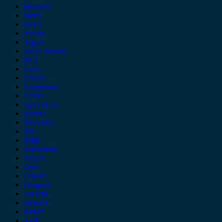
Hyundai
Isuzu
iveco
Jaecoo
Jaguar
Jeep Chrysler
KIA
Lada
Lancia
Leapmotor
Lexus
Lynk & co
Mazda
Mercedes
MG
Mini
Mitsubishi
Nissan
Opel
Omoda
Peugeot
Porsche
Renault
Rover
Saab