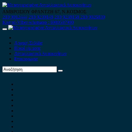
Skip
to
ΑΜΒΡΟΣΙΟΥ ΦΡΑΝΤΖΗ 67, Ν.ΚΟΣΜΟΣ
content
210 9012444
210 9239148
210 9238158
210 9026839
Κινητό-Viber-whatsapp : 6980507900
Primary
Menu
Αρχική Σελίδα
Ποιοί είμαστε
Ανταλλακτικά Αυτοκινήτων
Επικοινωνία