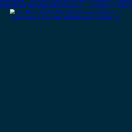
pel Meriva B 2010-2023 Καθρέπτης Δεξιός – Ηλεκτρικός – 5 Καλώδ
Opel Meriva B 2010-2014 Φανάρι Εμπρός Αριστερό – Ο