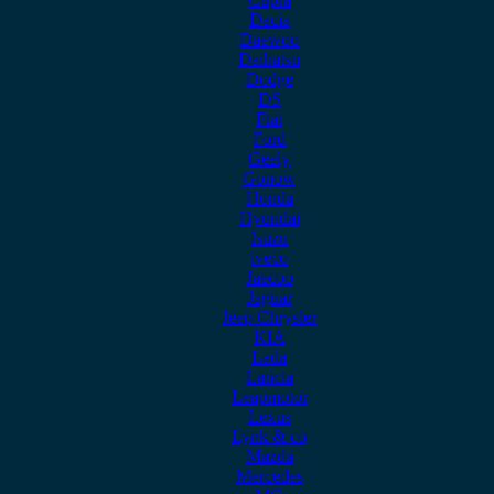
Dacia
Daewoo
Daihatsu
Dodge
DS
Fiat
Ford
Geely
Gonow
Honda
Hyundai
Isuzu
iveco
Jaecoo
Jaguar
Jeep Chrysler
KIA
Lada
Lancia
Leapmotor
Lexus
Lynk & co
Mazda
Mercedes