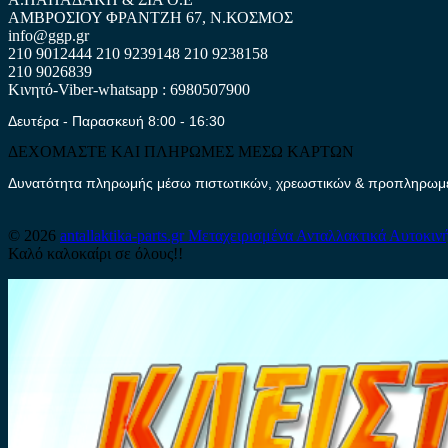
ΑΜΒΡΟΣΙΟΥ ΦΡΑΝΤΖΗ 67, Ν.ΚΟΣΜΟΣ
info@ggp.gr
210 9012444
210 9239148
210 9238158
210 9026839
Κινητό-Viber-whatsapp : 6980507900
Δευτέρα - Παρασκευή 8:00 - 16:30
ΔΕΧΟΜΑΣΤΕ ΚΑΙ ΠΛΗΡΩΜΕΣ ΜΕΣΩ ΚΑΡΤΩΝ
Δυνατότητα πληρωμής μέσω πιστωτικών, χρεωστικών & προπληρωμέν
© 2026
antallaktika-parts.gr
Μεταχειρισμένα Ανταλλακτικά Αυτοκιν
Καλό καλοκαίρι σε όλους!!