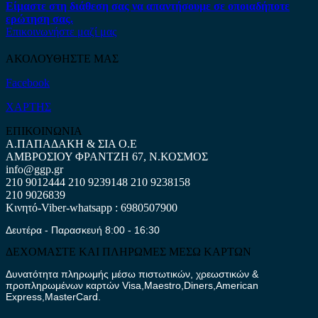
Είμαστε στη διάθεση σας να απαντήσουμε σε οποιαδήποτε
ερώτηση σας.
Επικοινωνήστε μαζί μας
ΑΚΟΛΟΥΘΗΣΤΕ ΜΑΣ
Facebook
ΧΑΡΤΗΣ
ΕΠΙΚΟΙΝΩΝΙΑ
Α.ΠΑΠΑΔΑΚΗ & ΣΙΑ Ο.Ε
ΑΜΒΡΟΣΙΟΥ ΦΡΑΝΤΖΗ 67, Ν.ΚΟΣΜΟΣ
info@ggp.gr
210 9012444
210 9239148
210 9238158
210 9026839
Κινητό-Viber-whatsapp : 6980507900
Δευτέρα - Παρασκευή 8:00 - 16:30
ΔΕΧΟΜΑΣΤΕ ΚΑΙ ΠΛΗΡΩΜΕΣ ΜΕΣΩ ΚΑΡΤΩΝ
Δυνατότητα πληρωμής μέσω πιστωτικών, χρεωστικών &
προπληρωμένων καρτών Visa,Maestro,Diners,American
Express,MasterCard.