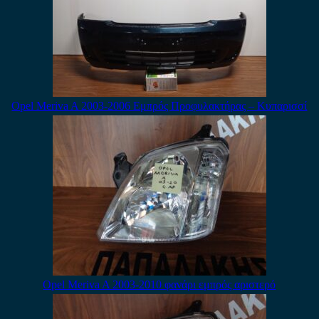
Opel Meriva A 2003-2006 Εμπρός Προφυλακτήρας – Κυπαρισσί
Opel Meriva A 2003-2010 φανάρι εμπρός αριστερό