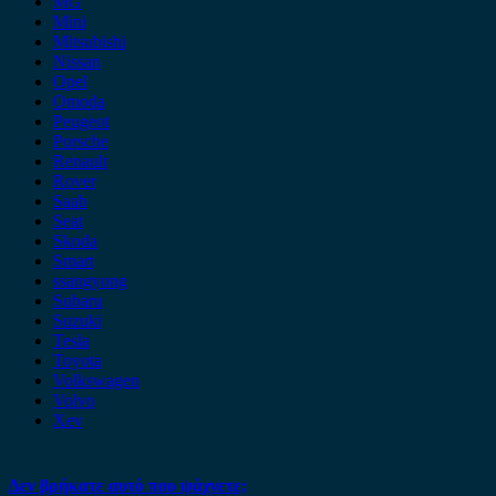
MG
Mini
Mitsubishi
Nissan
Opel
Omoda
Peugeot
Porsche
Renault
Rover
Saab
Seat
Skoda
Smart
ssangyong
Subaru
Suzuki
Tesla
Toyota
Volkswagen
Volvo
Xev
Δεν βρήκατε αυτό που ψάχνετε;