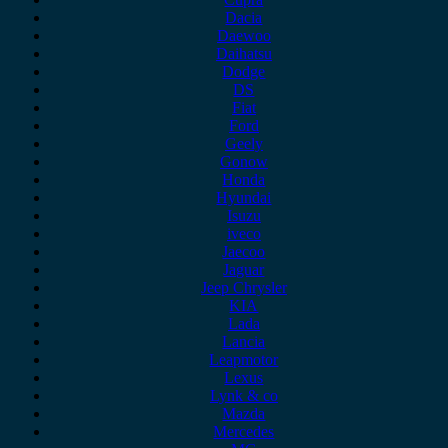
Dacia
Daewoo
Daihatsu
Dodge
DS
Fiat
Ford
Geely
Gonow
Honda
Hyundai
Isuzu
iveco
Jaecoo
Jaguar
Jeep Chrysler
KIA
Lada
Lancia
Leapmotor
Lexus
Lynk & co
Mazda
Mercedes