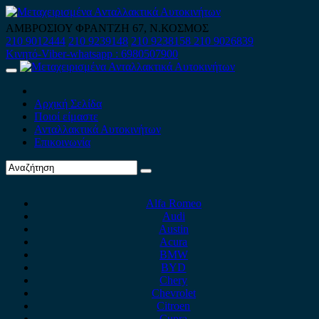
Skip
to
ΑΜΒΡΟΣΙΟΥ ΦΡΑΝΤΖΗ 67, Ν.ΚΟΣΜΟΣ
content
210 9012444
210 9239148
210 9238158
210 9026839
Κινητό-Viber-whatsapp : 6980507900
Primary
Menu
Αρχική Σελίδα
Ποιοί είμαστε
Ανταλλακτικά Αυτοκινήτων
Επικοινωνία
Alfa Romeo
Audi
Austin
Acura
BMW
BYD
Chery
Chevrolet
Citroen
Cupra