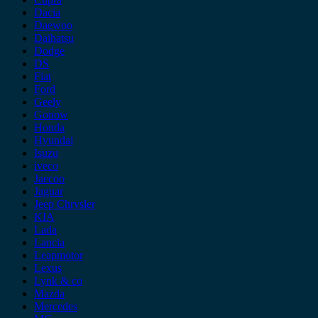
Dacia
Daewoo
Daihatsu
Dodge
DS
Fiat
Ford
Geely
Gonow
Honda
Hyundai
Isuzu
iveco
Jaecoo
Jaguar
Jeep Chrysler
KIA
Lada
Lancia
Leapmotor
Lexus
Lynk & co
Mazda
Mercedes