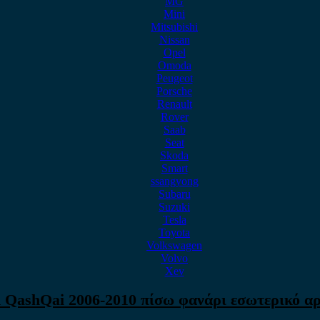
MG
Mini
Mitsubishi
Nissan
Opel
Omoda
Peugeot
Porsche
Renault
Rover
Saab
Seat
Skoda
Smart
ssangyong
Subaru
Suzuki
Tesla
Toyota
Volkswagen
Volvo
Xev
n QashQai 2006-2010 πίσω φανάρι εσωτερικό αρ