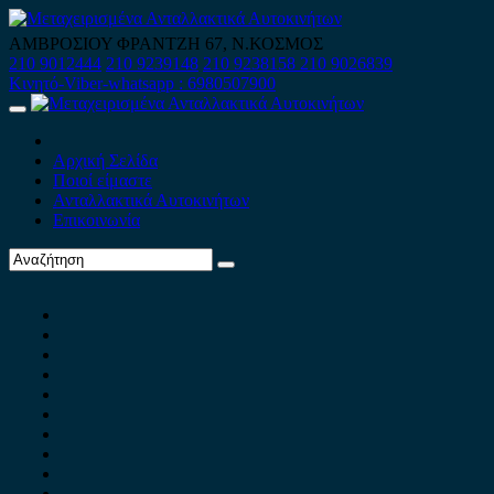
Skip
to
ΑΜΒΡΟΣΙΟΥ ΦΡΑΝΤΖΗ 67, Ν.ΚΟΣΜΟΣ
content
210 9012444
210 9239148
210 9238158
210 9026839
Κινητό-Viber-whatsapp : 6980507900
Primary
Menu
Αρχική Σελίδα
Ποιοί είμαστε
Ανταλλακτικά Αυτοκινήτων
Επικοινωνία