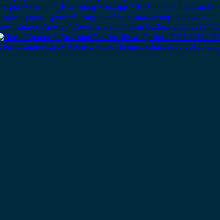
στερός Ηλεκτρικός Ηλεκτρική Ανάκληση 7 Καλώδια Γκρι Nissan Qas
όρτα Εμπρός Αριστερή Ασημί Σκούρο Nissan Qashqai 2006-2013 / Ο
Πόρτα Εμπρός Δεξιά Ασημί Σκούρο Nissan Qashqai 2006-2013 / Ο3