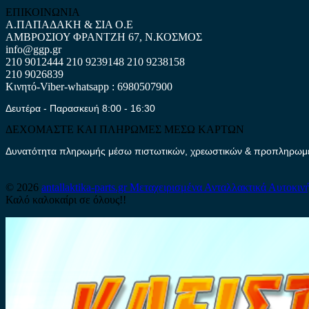
ΕΠΙΚΟΙΝΩΝΙΑ
Α.ΠΑΠΑΔΑΚΗ & ΣΙΑ Ο.Ε
ΑΜΒΡΟΣΙΟΥ ΦΡΑΝΤΖΗ 67, Ν.ΚΟΣΜΟΣ
info@ggp.gr
210 9012444
210 9239148
210 9238158
210 9026839
Κινητό-Viber-whatsapp : 6980507900
Δευτέρα - Παρασκευή 8:00 - 16:30
ΔΕΧΟΜΑΣΤΕ ΚΑΙ ΠΛΗΡΩΜΕΣ ΜΕΣΩ ΚΑΡΤΩΝ
Δυνατότητα πληρωμής μέσω πιστωτικών, χρεωστικών & προπληρωμέν
© 2026
antallaktika-parts.gr
Μεταχειρισμένα Ανταλλακτικά Αυτοκιν
Καλό καλοκαίρι σε όλους!!