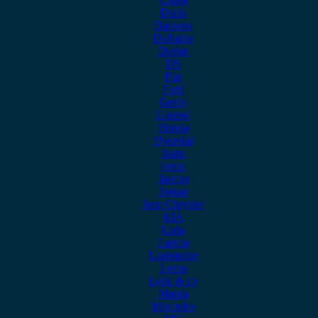
Dacia
Daewoo
Daihatsu
Dodge
DS
Fiat
Ford
Geely
Gonow
Honda
Hyundai
Isuzu
iveco
Jaecoo
Jaguar
Jeep Chrysler
KIA
Lada
Lancia
Leapmotor
Lexus
Lynk & co
Mazda
Mercedes