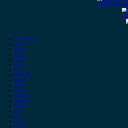
Καθρέπτης Αρι
Π
Alfa Romeo
Audi
Austin
Acura
BMW
BYD
Chery
Chevrolet
Citroen
Cupra
Dacia
Daewoo
Daihatsu
Dodge
DS
Fiat
Ford
Geely