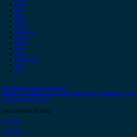
Rover
Saab
Seat
Skoda
Smart
ssangyong
Subaru
Suzuki
Tesla
Toyota
Volkswagen
Volvo
Xev
Δεν βρήκατε αυτό που ψάχνετε;
Είμαστε στη διάθεση σας να απαντήσουμε σε οποιαδήποτε ερώτ
Επικοινωνήστε μαζί μας
ΑΚΟΛΟΥΘΗΣΤΕ ΜΑΣ
Facebook
ΧΑΡΤΗΣ