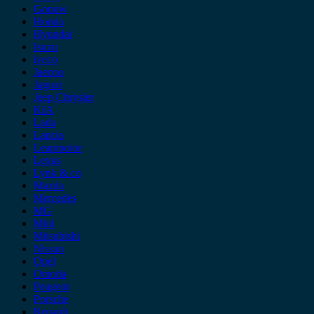
Gonow
Honda
Hyundai
Isuzu
iveco
Jaecoo
Jaguar
Jeep Chrysler
KIA
Lada
Lancia
Leapmotor
Lexus
Lynk & co
Mazda
Mercedes
MG
Mini
Mitsubishi
Nissan
Opel
Omoda
Peugeot
Porsche
Renault