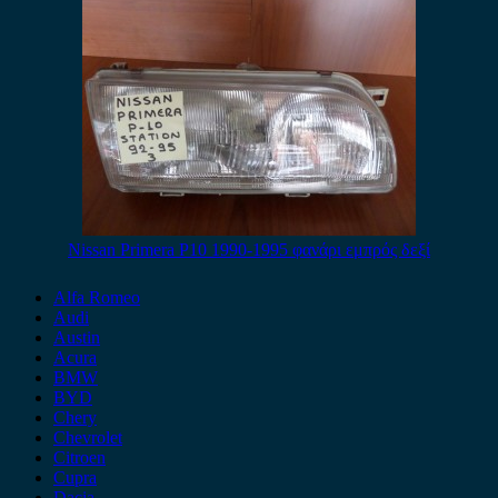
Nissan Primera P10 1990-1995 φανάρι εμπρός δεξί
Alfa Romeo
Audi
Austin
Acura
BMW
BYD
Chery
Chevrolet
Citroen
Cupra
Dacia