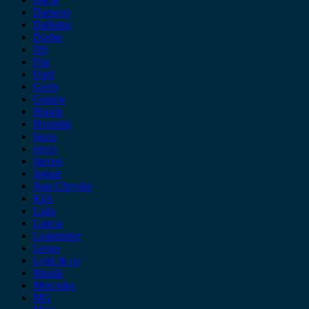
Daewoo
Daihatsu
Dodge
DS
Fiat
Ford
Geely
Gonow
Honda
Hyundai
Isuzu
iveco
Jaecoo
Jaguar
Jeep Chrysler
KIA
Lada
Lancia
Leapmotor
Lexus
Lynk & co
Mazda
Mercedes
MG