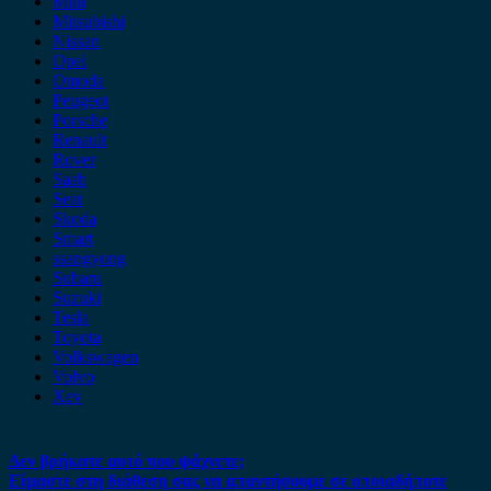
Mini
Mitsubishi
Nissan
Opel
Omoda
Peugeot
Porsche
Renault
Rover
Saab
Seat
Skoda
Smart
ssangyong
Subaru
Suzuki
Tesla
Toyota
Volkswagen
Volvo
Xev
Δεν βρήκατε αυτό που ψάχνετε;
Είμαστε στη διάθεση σας να απαντήσουμε σε οποιαδήποτε