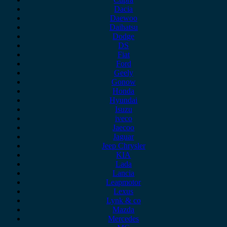
Dacia
Daewoo
Daihatsu
Dodge
DS
Fiat
Ford
Geely
Gonow
Honda
Hyundai
Isuzu
iveco
Jaecoo
Jaguar
Jeep Chrysler
KIA
Lada
Lancia
Leapmotor
Lexus
Lynk & co
Mazda
Mercedes