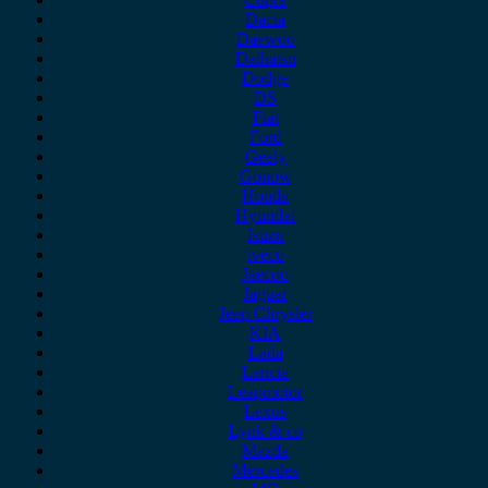
Dacia
Daewoo
Daihatsu
Dodge
DS
Fiat
Ford
Geely
Gonow
Honda
Hyundai
Isuzu
iveco
Jaecoo
Jaguar
Jeep Chrysler
KIA
Lada
Lancia
Leapmotor
Lexus
Lynk & co
Mazda
Mercedes