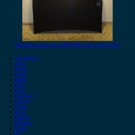
Mitsubishi pajero sport 2000-2008 καπό εμπρός μαύρο
Alfa Romeo
Audi
Austin
Acura
BMW
BYD
Chery
Chevrolet
Citroen
Cupra
Dacia
Daewoo
Daihatsu
Dodge
DS