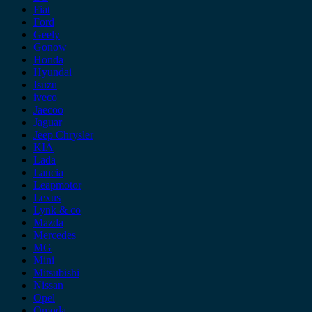
Fiat
Ford
Geely
Gonow
Honda
Hyundai
Isuzu
iveco
Jaecoo
Jaguar
Jeep Chrysler
KIA
Lada
Lancia
Leapmotor
Lexus
Lynk & co
Mazda
Mercedes
MG
Mini
Mitsubishi
Nissan
Opel
Omoda