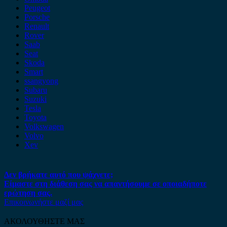
Peugeot
Porsche
Renault
Rover
Saab
Seat
Skoda
Smart
ssangyong
Subaru
Suzuki
Tesla
Toyota
Volkswagen
Volvo
Xev
Δεν βρήκατε αυτό που ψάχνετε;
Είμαστε στη διάθεση σας να απαντήσουμε σε οποιαδήποτε
ερώτηση σας.
Επικοινωνήστε μαζί μας
ΑΚΟΛΟΥΘΗΣΤΕ ΜΑΣ