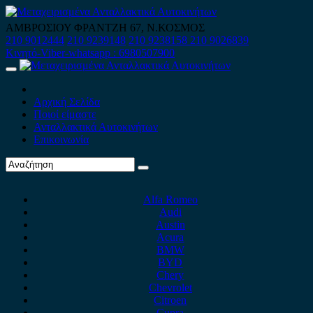
Skip
to
ΑΜΒΡΟΣΙΟΥ ΦΡΑΝΤΖΗ 67, Ν.ΚΟΣΜΟΣ
content
210 9012444
210 9239148
210 9238158
210 9026839
Κινητό-Viber-whatsapp : 6980507900
Primary
Menu
Αρχική Σελίδα
Ποιοί είμαστε
Ανταλλακτικά Αυτοκινήτων
Επικοινωνία
Alfa Romeo
Audi
Austin
Acura
BMW
BYD
Chery
Chevrolet
Citroen
Cupra