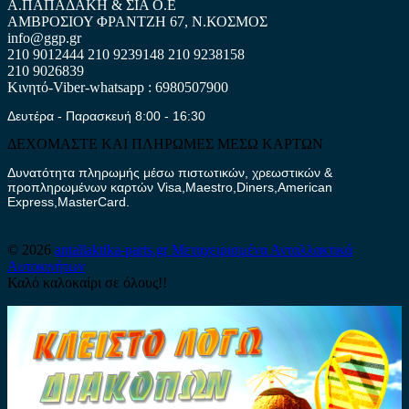
Α.ΠΑΠΑΔΑΚΗ & ΣΙΑ Ο.Ε
ΑΜΒΡΟΣΙΟΥ ΦΡΑΝΤΖΗ 67, Ν.ΚΟΣΜΟΣ
info@ggp.gr
210 9012444
210 9239148
210 9238158
210 9026839
Κινητό-Viber-whatsapp : 6980507900
Δευτέρα - Παρασκευή 8:00 - 16:30
ΔΕΧΟΜΑΣΤΕ ΚΑΙ ΠΛΗΡΩΜΕΣ ΜΕΣΩ ΚΑΡΤΩΝ
Δυνατότητα πληρωμής μέσω πιστωτικών, χρεωστικών &
προπληρωμένων καρτών Visa,Maestro,Diners,American
Express,MasterCard.
© 2026
antallaktika-parts.gr
Μεταχειρισμένα Ανταλλακτικά
Αυτοκινήτων
Καλό καλοκαίρι σε όλους!!