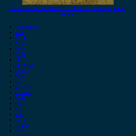
Mitsubishi Galloper 1998-2003 πίσω προφυλακτήρας ασημί
σκούρο
Alfa Romeo
Audi
Austin
Acura
BMW
BYD
Chery
Chevrolet
Citroen
Cupra
Dacia
Daewoo
Daihatsu
Dodge
DS
Fiat
Ford
Geely
Gonow
Honda