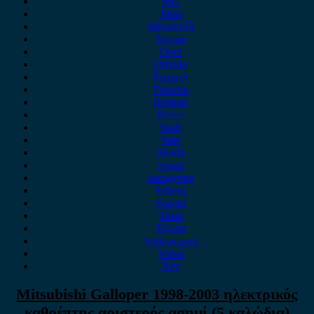
MG
Mini
Mitsubishi
Nissan
Opel
Omoda
Peugeot
Porsche
Renault
Rover
Saab
Seat
Skoda
Smart
ssangyong
Subaru
Suzuki
Tesla
Toyota
Volkswagen
Volvo
Xev
Mitsubishi Galloper 1998-2003 ηλεκτρικός
καθρέπτης αριστερός ασημί (5 καλώδια)