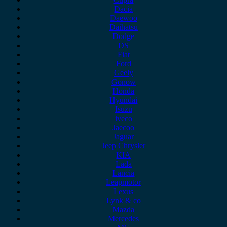
Dacia
Daewoo
Daihatsu
Dodge
DS
Fiat
Ford
Geely
Gonow
Honda
Hyundai
Isuzu
iveco
Jaecoo
Jaguar
Jeep Chrysler
KIA
Lada
Lancia
Leapmotor
Lexus
Lynk & co
Mazda
Mercedes