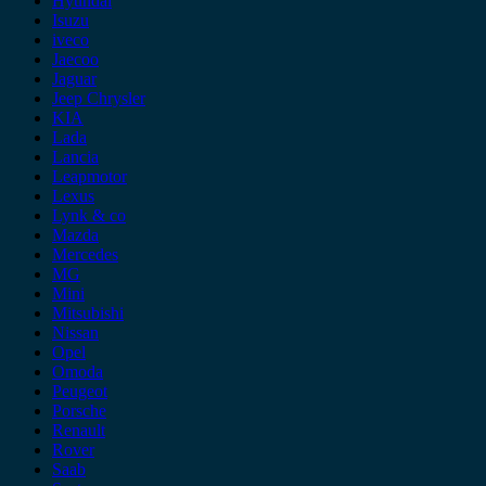
Hyundai
Isuzu
iveco
Jaecoo
Jaguar
Jeep Chrysler
KIA
Lada
Lancia
Leapmotor
Lexus
Lynk & co
Mazda
Mercedes
MG
Mini
Mitsubishi
Nissan
Opel
Omoda
Peugeot
Porsche
Renault
Rover
Saab