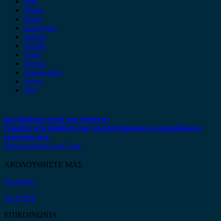
Seat
Skoda
Smart
ssangyong
Subaru
Suzuki
Tesla
Toyota
Volkswagen
Volvo
Xev
Δεν βρήκατε αυτό που ψάχνετε;
Είμαστε στη διάθεση σας να απαντήσουμε σε οποιαδήποτε
ερώτηση σας.
Επικοινωνήστε μαζί μας
ΑΚΟΛΟΥΘΗΣΤΕ ΜΑΣ
Facebook
ΧΑΡΤΗΣ
ΕΠΙΚΟΙΝΩΝΙΑ