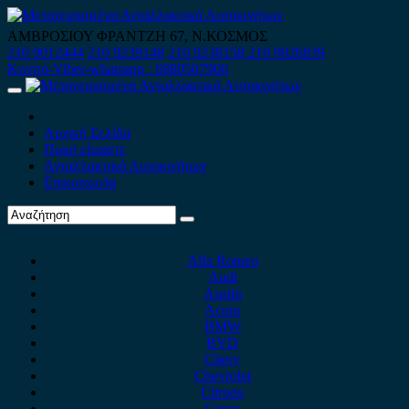
Skip
to
ΑΜΒΡΟΣΙΟΥ ΦΡΑΝΤΖΗ 67, Ν.ΚΟΣΜΟΣ
content
210 9012444
210 9239148
210 9238158
210 9026839
Κινητό-Viber-whatsapp : 6980507900
Primary
Menu
Αρχική Σελίδα
Ποιοί είμαστε
Ανταλλακτικά Αυτοκινήτων
Επικοινωνία
Alfa Romeo
Audi
Austin
Acura
BMW
BYD
Chery
Chevrolet
Citroen
Cupra