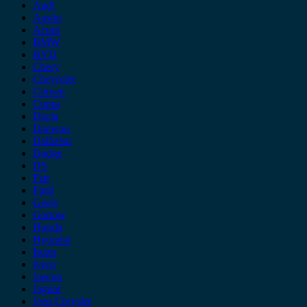
Audi
Austin
Acura
BMW
BYD
Chery
Chevrolet
Citroen
Cupra
Dacia
Daewoo
Daihatsu
Dodge
DS
Fiat
Ford
Geely
Gonow
Honda
Hyundai
Isuzu
iveco
Jaecoo
Jaguar
Jeep Chrysler