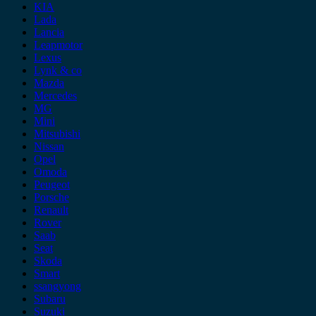
KIA
Lada
Lancia
Leapmotor
Lexus
Lynk & co
Mazda
Mercedes
MG
Mini
Mitsubishi
Nissan
Opel
Omoda
Peugeot
Porsche
Renault
Rover
Saab
Seat
Skoda
Smart
ssangyong
Subaru
Suzuki