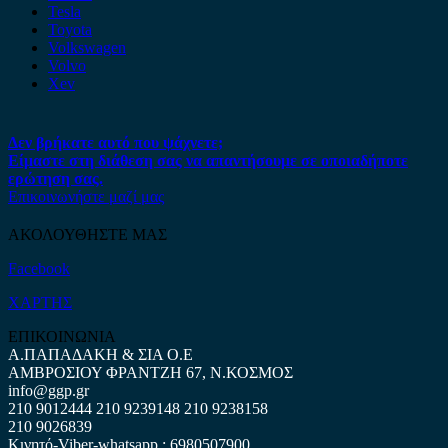
Tesla
Toyota
Volkswagen
Volvo
Xev
Δεν βρήκατε αυτό που ψάχνετε;
Είμαστε στη διάθεση σας να απαντήσουμε σε οποιαδήποτε
ερώτηση σας.
Επικοινωνήστε μαζί μας
ΑΚΟΛΟΥΘΗΣΤΕ ΜΑΣ
Facebook
ΧΑΡΤΗΣ
ΕΠΙΚΟΙΝΩΝΙΑ
Α.ΠΑΠΑΔΑΚΗ & ΣΙΑ Ο.Ε
ΑΜΒΡΟΣΙΟΥ ΦΡΑΝΤΖΗ 67, Ν.ΚΟΣΜΟΣ
info@ggp.gr
210 9012444
210 9239148
210 9238158
210 9026839
Κινητό-Viber-whatsapp : 6980507900