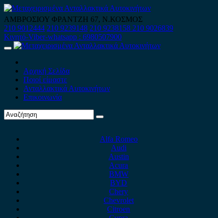
Skip
to
ΑΜΒΡΟΣΙΟΥ ΦΡΑΝΤΖΗ 67, Ν.ΚΟΣΜΟΣ
content
210 9012444
210 9239148
210 9238158
210 9026839
Κινητό-Viber-whatsapp : 6980507900
Primary
Menu
Αρχική Σελίδα
Ποιοί είμαστε
Ανταλλακτικά Αυτοκινήτων
Επικοινωνία
Alfa Romeo
Audi
Austin
Acura
BMW
BYD
Chery
Chevrolet
Citroen
Cupra