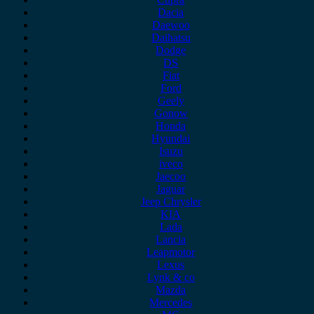
Dacia
Daewoo
Daihatsu
Dodge
DS
Fiat
Ford
Geely
Gonow
Honda
Hyundai
Isuzu
iveco
Jaecoo
Jaguar
Jeep Chrysler
KIA
Lada
Lancia
Leapmotor
Lexus
Lynk & co
Mazda
Mercedes