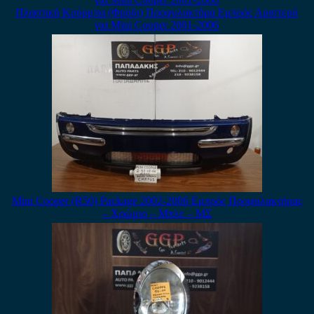
Πλαστική Κούρμπα (Φρύδι) Προφυλακτήρα Εμπρός Αριστερό
για Mini Cooper 2001-2006
Mini Cooper (R50) Package 2002-2006 Εμπρός Προφυλακτήρας
– Χρώμιο – Μπλε – ΜΣ