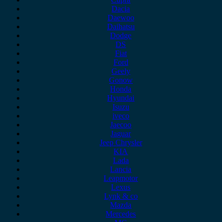
Dacia
Daewoo
Daihatsu
Dodge
DS
Fiat
Ford
Geely
Gonow
Honda
Hyundai
Isuzu
iveco
Jaecoo
Jaguar
Jeep Chrysler
KIA
Lada
Lancia
Leapmotor
Lexus
Lynk & co
Mazda
Mercedes