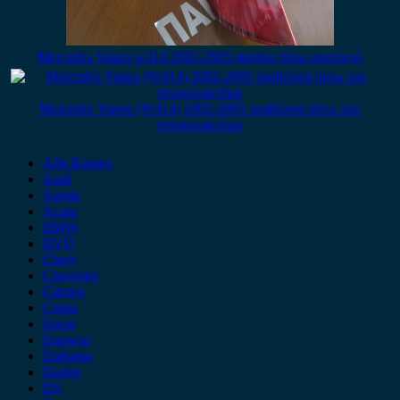
Mercedes Vaneo w414 2002-2005 φανάρι πίσω αριστερό
Mercedes Vaneo (W414) 2002-2005 τραβέρσα πίσω του
προφυλακτήρα
Alfa Romeo
Audi
Austin
Acura
BMW
BYD
Chery
Chevrolet
Citroen
Cupra
Dacia
Daewoo
Daihatsu
Dodge
DS