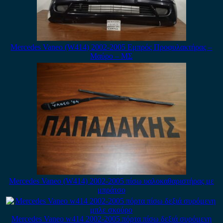
Mercedes Vaneo (W414) 2002-2005 Εμπρός Προφυλακτήρας –
Μαύρο – ΜΣ
Mercedes Vaneo (W414) 2002-2005 πίσω υαλοκαθαριστήρας με
μπράτσο
Mercedes Vaneo w414 2002-2005 πόρτα πίσω δεξιά συρόμενη