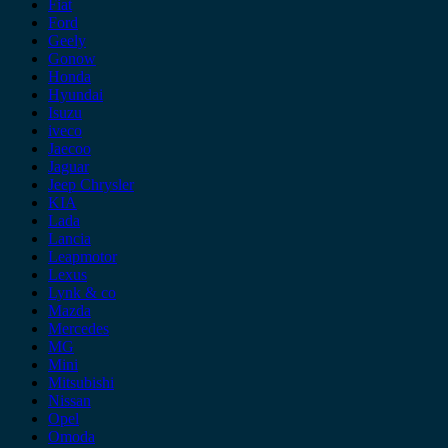
Fiat
Ford
Geely
Gonow
Honda
Hyundai
Isuzu
iveco
Jaecoo
Jaguar
Jeep Chrysler
KIA
Lada
Lancia
Leapmotor
Lexus
Lynk & co
Mazda
Mercedes
MG
Mini
Mitsubishi
Nissan
Opel
Omoda