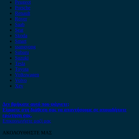
Peugeot
Porsche
Renault
Rover
Saab
Seat
Skoda
Smart
ssangyong
Subaru
Suzuki
Tesla
Toyota
Volkswagen
Volvo
Xev
Δεν βρήκατε αυτό που ψάχνετε;
Είμαστε στη διάθεση σας να απαντήσουμε σε οποιαδήποτε
ερώτηση σας.
Επικοινωνήστε μαζί μας
ΑΚΟΛΟΥΘΗΣΤΕ ΜΑΣ