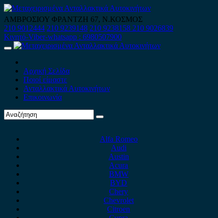
Skip
to
ΑΜΒΡΟΣΙΟΥ ΦΡΑΝΤΖΗ 67, Ν.ΚΟΣΜΟΣ
content
210 9012444
210 9239148
210 9238158
210 9026839
Κινητό-Viber-whatsapp : 6980507900
Primary
Menu
Αρχική Σελίδα
Ποιοί είμαστε
Ανταλλακτικά Αυτοκινήτων
Επικοινωνία
Alfa Romeo
Audi
Austin
Acura
BMW
BYD
Chery
Chevrolet
Citroen
Cupra