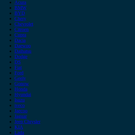
Acura
BMW
BYD
Chery
Chevrolet
Citroen
Cupra
Dacia
Daewoo
Daihatsu
Dodge
DS
Fiat
Ford
Geely
Gonow
Honda
Hyundai
Isuzu
iveco
Jaecoo
Jaguar
Jeep Chrysler
KIA
Lada