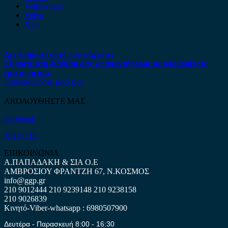
Volkswagen
Volvo
Xev
Δεν βρήκατε αυτό που ψάχνετε;
Είμαστε στη διάθεση σας να απαντήσουμε σε οποιαδήποτε
ερώτηση σας.
Επικοινωνήστε μαζί μας
ΑΚΟΛΟΥΘΗΣΤΕ ΜΑΣ
Facebook
ΧΑΡΤΗΣ
ΕΠΙΚΟΙΝΩΝΙΑ
Α.ΠΑΠΑΔΑΚΗ & ΣΙΑ Ο.Ε
ΑΜΒΡΟΣΙΟΥ ΦΡΑΝΤΖΗ 67, Ν.ΚΟΣΜΟΣ
info@ggp.gr
210 9012444
210 9239148
210 9238158
210 9026839
Κινητό-Viber-whatsapp : 6980507900
Δευτέρα - Παρασκευή 8:00 - 16:30