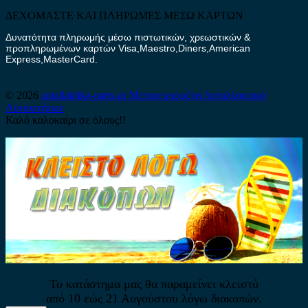
ΔΕΧΟΜΑΣΤΕ ΚΑΙ ΠΛΗΡΩΜΕΣ ΜΕΣΩ ΚΑΡΤΩΝ
Δυνατότητα πληρωμής μέσω πιστωτικών, χρεωστικών &
προπληρωμένων καρτών Visa,Maestro,Diners,American
Express,MasterCard.
© 2026
antallaktika-parts.gr
Μεταχειρισμένα Ανταλλακτικά
Αυτοκινήτων
Καλό καλοκαίρι σε όλους!!
Το κατάστημα μας θα παραμείνει κλειστό
από 10 εώς 21 Αυγούστου λόγω διακοπών.