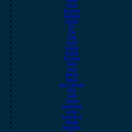
Dacia
Daewoo
Daihatsu
Dodge
DS
Fiat
Ford
Geely
Gonow
Honda
Hyundai
Isuzu
iveco
Jaecoo
Jaguar
Jeep Chrysler
KIA
Lada
Lancia
Leapmotor
Lexus
Lynk & co
Mazda
Mercedes