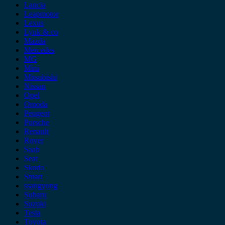
Lancia
Leapmotor
Lexus
Lynk & co
Mazda
Mercedes
MG
Mini
Mitsubishi
Nissan
Opel
Omoda
Peugeot
Porsche
Renault
Rover
Saab
Seat
Skoda
Smart
ssangyong
Subaru
Suzuki
Tesla
Toyota