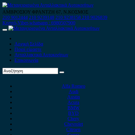
Skip
to
ΑΜΒΡΟΣΙΟΥ ΦΡΑΝΤΖΗ 67, Ν.ΚΟΣΜΟΣ
content
210 9012444
210 9239148
210 9238158
210 9026839
Κινητό-Viber-whatsapp : 6980507900
Primary
Menu
Αρχική Σελίδα
Ποιοί είμαστε
Ανταλλακτικά Αυτοκινήτων
Επικοινωνία
Alfa Romeo
Audi
Austin
Acura
BMW
BYD
Chery
Chevrolet
Citroen
Cupra