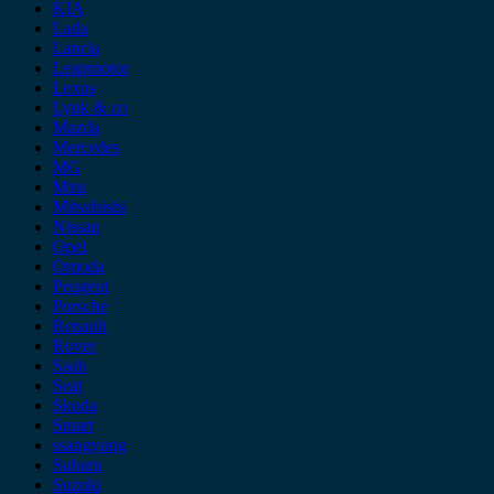
KIA
Lada
Lancia
Leapmotor
Lexus
Lynk & co
Mazda
Mercedes
MG
Mini
Mitsubishi
Nissan
Opel
Omoda
Peugeot
Porsche
Renault
Rover
Saab
Seat
Skoda
Smart
ssangyong
Subaru
Suzuki