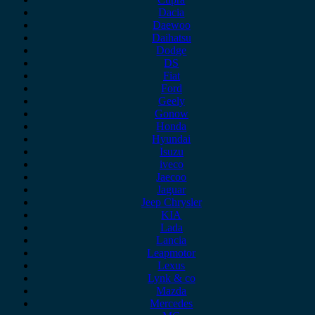
Dacia
Daewoo
Daihatsu
Dodge
DS
Fiat
Ford
Geely
Gonow
Honda
Hyundai
Isuzu
iveco
Jaecoo
Jaguar
Jeep Chrysler
KIA
Lada
Lancia
Leapmotor
Lexus
Lynk & co
Mazda
Mercedes