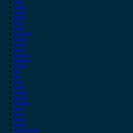
Audi
Austin
Acura
BMW
BYD
Chery
Chevrolet
Citroen
Cupra
Dacia
Daewoo
Daihatsu
Dodge
DS
Fiat
Ford
Geely
Gonow
Honda
Hyundai
Isuzu
iveco
Jaecoo
Jaguar
Jeep Chrysler