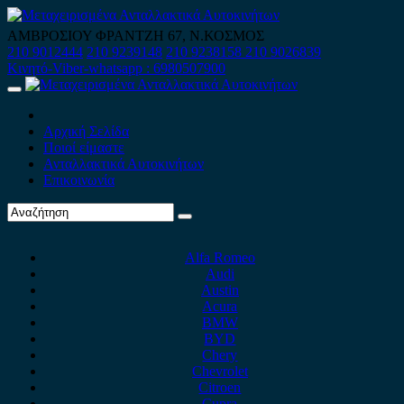
Skip
to
ΑΜΒΡΟΣΙΟΥ ΦΡΑΝΤΖΗ 67, Ν.ΚΟΣΜΟΣ
content
210 9012444
210 9239148
210 9238158
210 9026839
Κινητό-Viber-whatsapp : 6980507900
Primary
Menu
Αρχική Σελίδα
Ποιοί είμαστε
Ανταλλακτικά Αυτοκινήτων
Επικοινωνία
Alfa Romeo
Audi
Austin
Acura
BMW
BYD
Chery
Chevrolet
Citroen
Cupra