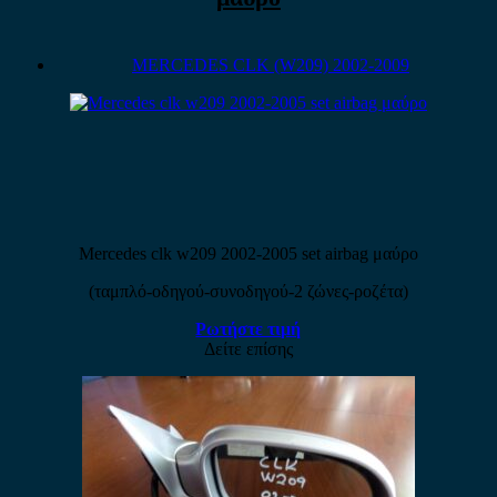
MERCEDES CLK (W209) 2002-2009
Mercedes clk w209 2002-2005 set airbag μαύρο
(ταμπλό-οδηγού-συνοδηγού-2 ζώνες-ροζέτα)
Ρωτήστε τιμή
Δείτε επίσης