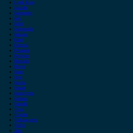
Lynk & co
Mazda
Mercedes
MG
Mini
Mitsubishi
Nissan
Opel
Omoda
Peugeot
Porsche
Renault
Rover
Saab
Seat
Skoda
Smart
ssangyong
Subaru
Suzuki
Tesla
Toyota
Volkswagen
Volvo
Xev