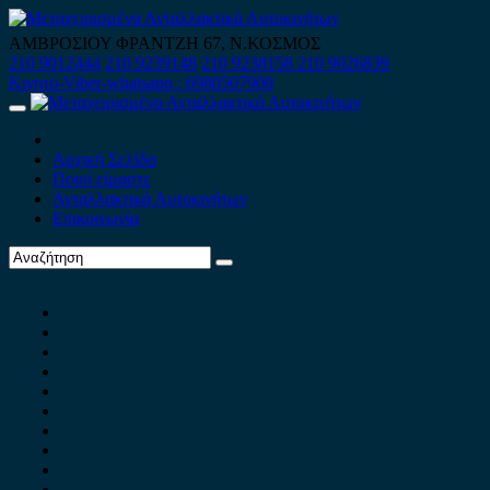
Skip
to
ΑΜΒΡΟΣΙΟΥ ΦΡΑΝΤΖΗ 67, Ν.ΚΟΣΜΟΣ
content
210 9012444
210 9239148
210 9238158
210 9026839
Κινητό-Viber-whatsapp : 6980507900
Primary
Menu
Αρχική Σελίδα
Ποιοί είμαστε
Ανταλλακτικά Αυτοκινήτων
Επικοινωνία