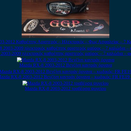
3-2012 Καθρέπτης Αριστερός – Ηλεκτρικός – Φως Ασφαλείας – 7 
2003-2009 ηλεκτρικός καθρέπτης αριστερός μαύρος – 7 καλώδια – φ
Mazda RX-8 2003-2012 Βενζίνη καντράν όργανα
azda RX-8 2003-2012 Βενζίνη καντράν όργανα – κωδικός: FR FE19
Mazda RX-8 2003-2012 τραβέρσα ψυγείου