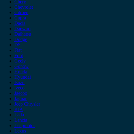
Chery
Chevrolet
Citroen
Cupra
Dacia
Daewoo
Daihatsu
Dodge
DS
Fiat
Ford
Geely
Gonow
Honda
Hyundai
Isuzu
iveco
Jaecoo
Jaguar
Jeep Chrysler
KIA
Lada
Lancia
Leapmotor
Lexus