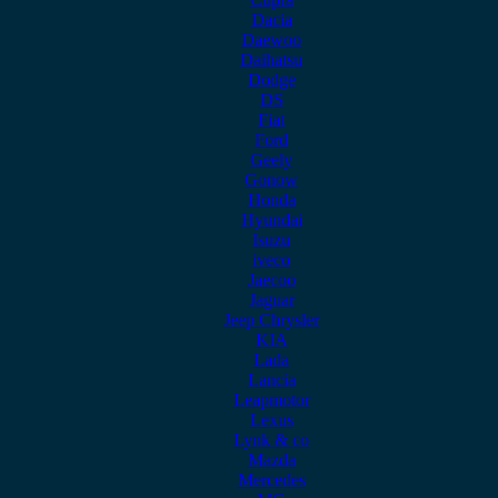
Dacia
Daewoo
Daihatsu
Dodge
DS
Fiat
Ford
Geely
Gonow
Honda
Hyundai
Isuzu
iveco
Jaecoo
Jaguar
Jeep Chrysler
KIA
Lada
Lancia
Leapmotor
Lexus
Lynk & co
Mazda
Mercedes