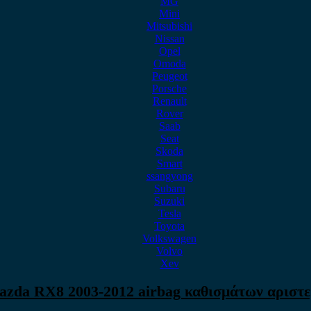
MG
Mini
Mitsubishi
Nissan
Opel
Omoda
Peugeot
Porsche
Renault
Rover
Saab
Seat
Skoda
Smart
ssangyong
Subaru
Suzuki
Tesla
Toyota
Volkswagen
Volvo
Xev
zda RX8 2003-2012 airbag καθισμάτων αριστ