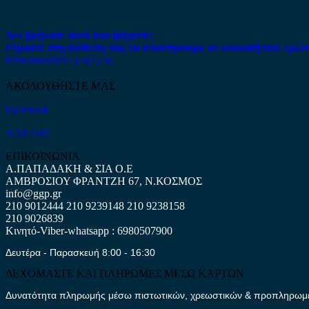
Δεν βρήκατε αυτό που ψάχνετε;
Είμαστε στη διάθεση σας να απαντήσουμε σε οποιαδήποτε ερώτ
Επικοινωνήστε μαζί μας
ΑΚΟΛΟΥΘΗΣΤΕ ΜΑΣ
Facebook
ΧΑΡΤΗΣ
ΕΠΙΚΟΙΝΩΝΙΑ
Α.ΠΑΠΑΔΑΚΗ & ΣΙΑ Ο.Ε
ΑΜΒΡΟΣΙΟΥ ΦΡΑΝΤΖΗ 67, Ν.ΚΟΣΜΟΣ
info@ggp.gr
210 9012444
210 9239148
210 9238158
210 9026839
Κινητό-Viber-whatsapp : 6980507900
Δευτέρα - Παρασκευή 8:00 - 16:30
ΔΕΧΟΜΑΣΤΕ ΚΑΙ ΠΛΗΡΩΜΕΣ ΜΕΣΩ ΚΑΡΤΩΝ
Δυνατότητα πληρωμής μέσω πιστωτικών, χρεωστικών & προπληρωμέν