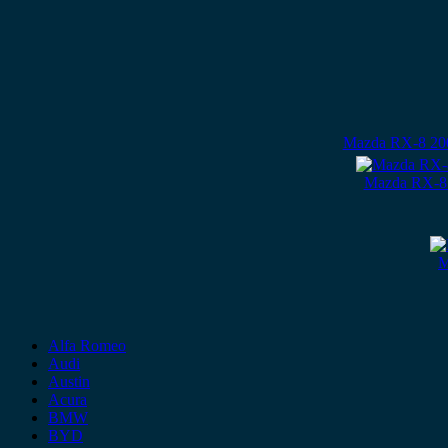
Mazda RX-8 200
Mazda RX-8 
M
Alfa Romeo
Audi
Austin
Acura
BMW
BYD