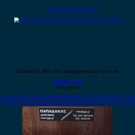
MAZDA RX8 2003-2012
Mazda RX8 2003-2012 airbag καθισμάτων αριστερά
Ρωτήστε τιμή
Δείτε επίσης
ς Πλαϊνό Δεξί Προφυλακτήρα Mazda RX-8 (RX8) 2003-2012 (21461