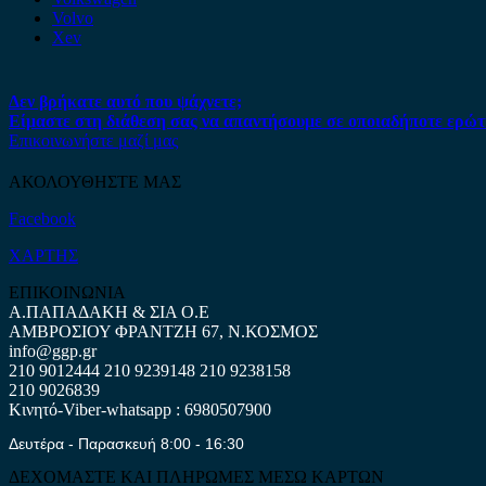
Volvo
Xev
Δεν βρήκατε αυτό που ψάχνετε;
Είμαστε στη διάθεση σας να απαντήσουμε σε οποιαδήποτε ερώτ
Επικοινωνήστε μαζί μας
ΑΚΟΛΟΥΘΗΣΤΕ ΜΑΣ
Facebook
ΧΑΡΤΗΣ
ΕΠΙΚΟΙΝΩΝΙΑ
Α.ΠΑΠΑΔΑΚΗ & ΣΙΑ Ο.Ε
ΑΜΒΡΟΣΙΟΥ ΦΡΑΝΤΖΗ 67, Ν.ΚΟΣΜΟΣ
info@ggp.gr
210 9012444
210 9239148
210 9238158
210 9026839
Κινητό-Viber-whatsapp : 6980507900
Δευτέρα - Παρασκευή 8:00 - 16:30
ΔΕΧΟΜΑΣΤΕ ΚΑΙ ΠΛΗΡΩΜΕΣ ΜΕΣΩ ΚΑΡΤΩΝ