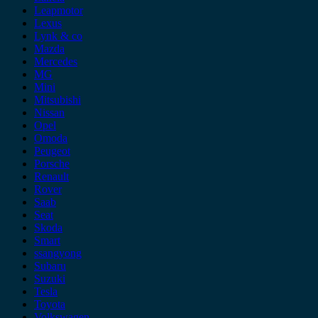
Leapmotor
Lexus
Lynk & co
Mazda
Mercedes
MG
Mini
Mitsubishi
Nissan
Opel
Omoda
Peugeot
Porsche
Renault
Rover
Saab
Seat
Skoda
Smart
ssangyong
Subaru
Suzuki
Tesla
Toyota
Volkswagen