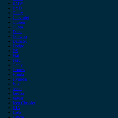
BMW
BYD
Chery
Chevrolet
Citroen
Cupra
Dacia
Daewoo
Daihatsu
Dodge
DS
Fiat
Ford
Geely
Gonow
Honda
Hyundai
Isuzu
iveco
Jaecoo
Jaguar
Jeep Chrysler
KIA
Lada
Lancia