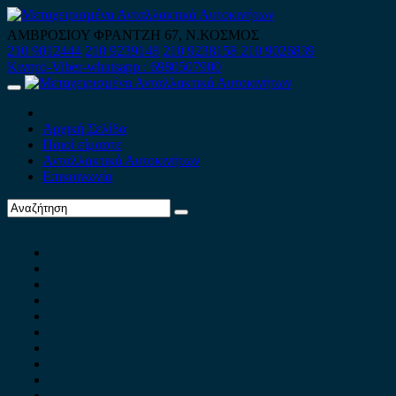
Skip
to
ΑΜΒΡΟΣΙΟΥ ΦΡΑΝΤΖΗ 67, Ν.ΚΟΣΜΟΣ
content
210 9012444
210 9239148
210 9238158
210 9026839
Κινητό-Viber-whatsapp : 6980507900
Primary
Menu
Αρχική Σελίδα
Ποιοί είμαστε
Ανταλλακτικά Αυτοκινήτων
Επικοινωνία