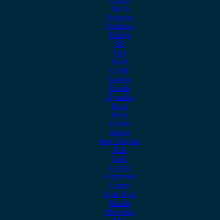
Dacia
Daewoo
Daihatsu
Dodge
DS
Fiat
Ford
Geely
Gonow
Honda
Hyundai
Isuzu
iveco
Jaecoo
Jaguar
Jeep Chrysler
KIA
Lada
Lancia
Leapmotor
Lexus
Lynk & co
Mazda
Mercedes