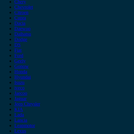
Chery
Chevrolet
Citroen
Cupra
Dacia
Daewoo
Daihatsu
Dodge
DS
Fiat
Ford
Geely
Gonow
Honda
Hyundai
Isuzu
iveco
Jaecoo
Jaguar
Jeep Chrysler
KIA
Lada
Lancia
Leapmotor
Lexus