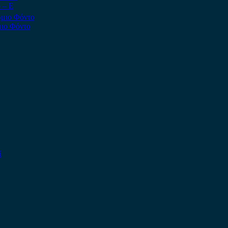
 – Ε
ιο Φόντο
ί