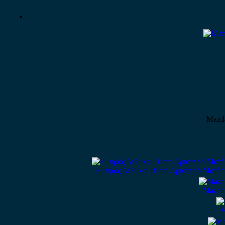
Mazda
Εμπρός Δεξί και Πίσω Αριστερό Μοτέρ
Mazda 
M