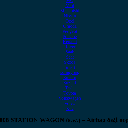
MG
Mini
Mitsubishi
Nissan
Opel
Omoda
Peugeot
Porsche
Renault
Rover
Saab
Seat
Skoda
Smart
ssangyong
Subaru
Suzuki
Tesla
Toyota
Volkswagen
Volvo
Xev
008 STATION WAGON (s.w.) – Airbag δεξί ουρ