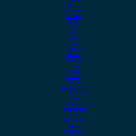
Dacia
Daewoo
Daihatsu
Dodge
DS
Fiat
Ford
Geely
Gonow
Honda
Hyundai
Isuzu
iveco
Jaecoo
Jaguar
Jeep Chrysler
KIA
Lada
Lancia
Leapmotor
Lexus
Lynk & co
Mazda
Mercedes