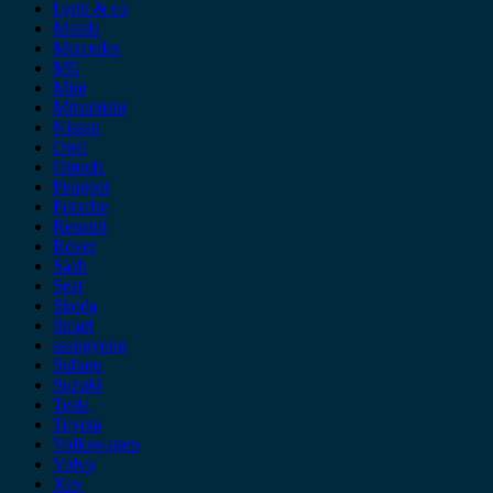
Lynk & co
Mazda
Mercedes
MG
Mini
Mitsubishi
Nissan
Opel
Omoda
Peugeot
Porsche
Renault
Rover
Saab
Seat
Skoda
Smart
ssangyong
Subaru
Suzuki
Tesla
Toyota
Volkswagen
Volvo
Xev