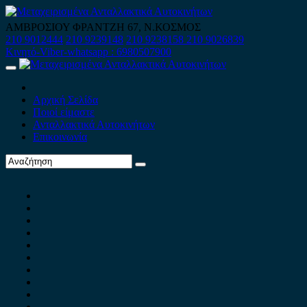
Skip
to
ΑΜΒΡΟΣΙΟΥ ΦΡΑΝΤΖΗ 67, Ν.ΚΟΣΜΟΣ
content
210 9012444
210 9239148
210 9238158
210 9026839
Κινητό-Viber-whatsapp : 6980507900
Primary
Menu
Αρχική Σελίδα
Ποιοί είμαστε
Ανταλλακτικά Αυτοκινήτων
Επικοινωνία