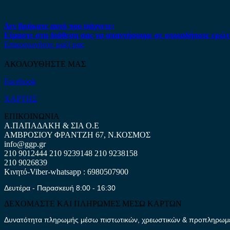
Δεν βρήκατε αυτό που ψάχνετε;
Είμαστε στη διάθεση σας να απαντήσουμε σε οποιαδήποτε ερώτ
Επικοινωνήστε μαζί μας
ΑΚΟΛΟΥΘΗΣΤΕ ΜΑΣ
Facebook
ΧΑΡΤΗΣ
ΕΠΙΚΟΙΝΩΝΙΑ
Α.ΠΑΠΑΔΑΚΗ & ΣΙΑ Ο.Ε
ΑΜΒΡΟΣΙΟΥ ΦΡΑΝΤΖΗ 67, Ν.ΚΟΣΜΟΣ
info@ggp.gr
210 9012444
210 9239148
210 9238158
210 9026839
Κινητό-Viber-whatsapp : 6980507900
Δευτέρα - Παρασκευή 8:00 - 16:30
ΔΕΧΟΜΑΣΤΕ ΚΑΙ ΠΛΗΡΩΜΕΣ ΜΕΣΩ ΚΑΡΤΩΝ
Δυνατότητα πληρωμής μέσω πιστωτικών, χρεωστικών & προπληρωμέν