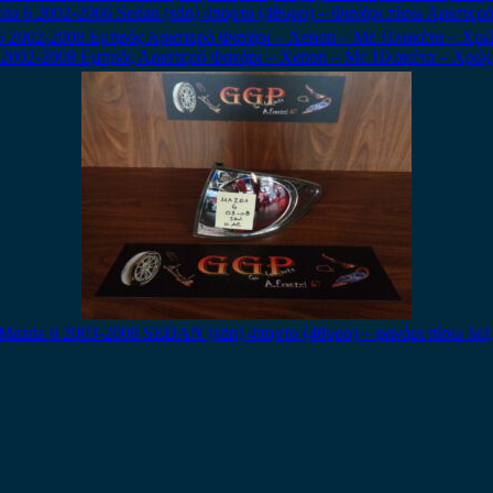
da 6 2002-2006 Sedan (sdn) 4πορτο (4θυρο) – Φανάρι πίσω Αριστερό
 2002-2008 Εμπρός Αριστερό Φανάρι – Xenon – Με Πλακέτα – Χρώμ
Mazda 6 2003-2008 SEDAN (sdn) 4πορτο (4θυρο) – φανάρι πίσω δεξ