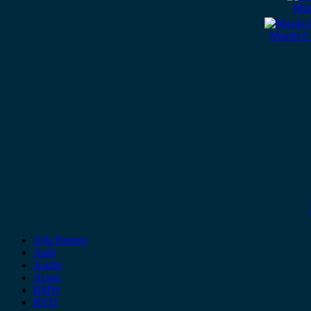
Maz
Mazda 6
Alfa Romeo
Audi
Austin
Acura
BMW
BYD