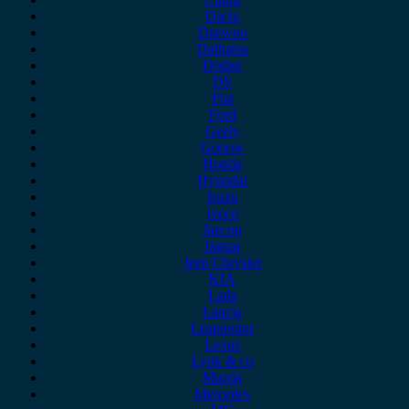
Dacia
Daewoo
Daihatsu
Dodge
DS
Fiat
Ford
Geely
Gonow
Honda
Hyundai
Isuzu
iveco
Jaecoo
Jaguar
Jeep Chrysler
KIA
Lada
Lancia
Leapmotor
Lexus
Lynk & co
Mazda
Mercedes