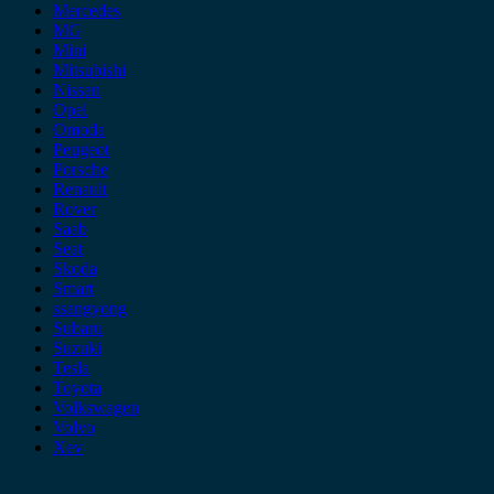
Mercedes
MG
Mini
Mitsubishi
Nissan
Opel
Omoda
Peugeot
Porsche
Renault
Rover
Saab
Seat
Skoda
Smart
ssangyong
Subaru
Suzuki
Tesla
Toyota
Volkswagen
Volvo
Xev