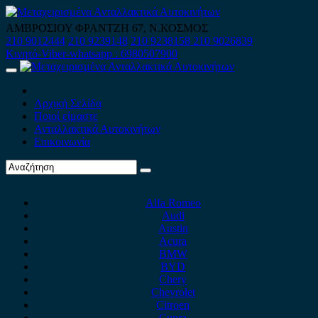
Skip
to
ΑΜΒΡΟΣΙΟΥ ΦΡΑΝΤΖΗ 67, Ν.ΚΟΣΜΟΣ
content
210 9012444
210 9239148
210 9238158
210 9026839
Κινητό-Viber-whatsapp : 6980507900
Primary
Menu
Αρχική Σελίδα
Ποιοί είμαστε
Ανταλλακτικά Αυτοκινήτων
Επικοινωνία
Alfa Romeo
Audi
Austin
Acura
BMW
BYD
Chery
Chevrolet
Citroen
Cupra