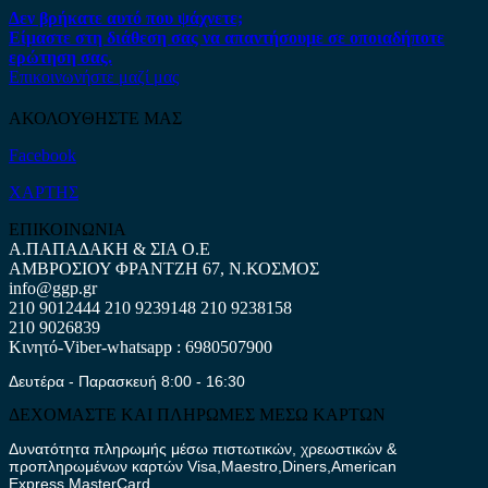
Δεν βρήκατε αυτό που ψάχνετε;
Είμαστε στη διάθεση σας να απαντήσουμε σε οποιαδήποτε
ερώτηση σας.
Επικοινωνήστε μαζί μας
ΑΚΟΛΟΥΘΗΣΤΕ ΜΑΣ
Facebook
ΧΑΡΤΗΣ
ΕΠΙΚΟΙΝΩΝΙΑ
Α.ΠΑΠΑΔΑΚΗ & ΣΙΑ Ο.Ε
ΑΜΒΡΟΣΙΟΥ ΦΡΑΝΤΖΗ 67, Ν.ΚΟΣΜΟΣ
info@ggp.gr
210 9012444
210 9239148
210 9238158
210 9026839
Κινητό-Viber-whatsapp : 6980507900
Δευτέρα - Παρασκευή 8:00 - 16:30
ΔΕΧΟΜΑΣΤΕ ΚΑΙ ΠΛΗΡΩΜΕΣ ΜΕΣΩ ΚΑΡΤΩΝ
Δυνατότητα πληρωμής μέσω πιστωτικών, χρεωστικών &
προπληρωμένων καρτών Visa,Maestro,Diners,American
Express,MasterCard.