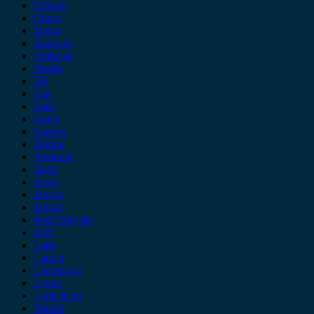
Citroen
Cupra
Dacia
Daewoo
Daihatsu
Dodge
DS
Fiat
Ford
Geely
Gonow
Honda
Hyundai
Isuzu
iveco
Jaecoo
Jaguar
Jeep Chrysler
KIA
Lada
Lancia
Leapmotor
Lexus
Lynk & co
Mazda