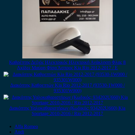
Καθρέπτης Δεξιός Ηλεκτρικός Ηλεκτρική Ανάκληση Φλας 8
Ακίδες Μαύρη Φίσα Άσπρος Kia Rio 2012-2017 / Ε
Διακόπτης Καθρεπτών Kia Rio 2012-2017 (93530-1W000 /
935301W000)
Διακόπτης Υαλοκαθαριστήρων (Κωδικός: 934202U660) Kia
Sportage 2010-2016 / Rio 2012-2017
Alfa Romeo
Audi