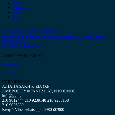
Toyota
Volkswagen
Volvo
Xev
Δεν βρήκατε αυτό που ψάχνετε;
Είμαστε στη διάθεση σας να απαντήσουμε σε οποιαδήποτε
ερώτηση σας.
Επικοινωνήστε μαζί μας
ΑΚΟΛΟΥΘΗΣΤΕ ΜΑΣ
Facebook
ΧΑΡΤΗΣ
ΕΠΙΚΟΙΝΩΝΙΑ
Α.ΠΑΠΑΔΑΚΗ & ΣΙΑ Ο.Ε
ΑΜΒΡΟΣΙΟΥ ΦΡΑΝΤΖΗ 67, Ν.ΚΟΣΜΟΣ
info@ggp.gr
210 9012444
210 9239148
210 9238158
210 9026839
Κινητό-Viber-whatsapp : 6980507900