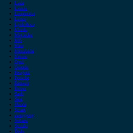
Lada
Lancia
Leapmotor
Lexus
Lynk & co
Mazda
Mercedes
MG
Mini
Mitsubishi
Nissan
Opel
Omoda
Peugeot
Porsche
Renault
Rover
Saab
Seat
Skoda
Smart
ssangyong
Subaru
Suzuki
Tesla