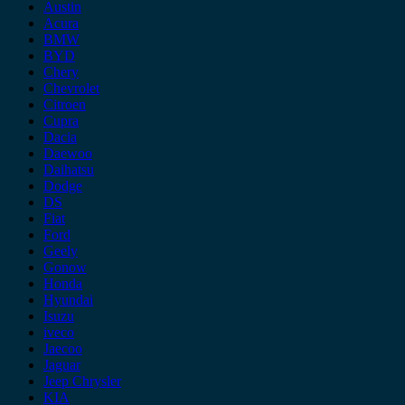
Austin
Acura
BMW
BYD
Chery
Chevrolet
Citroen
Cupra
Dacia
Daewoo
Daihatsu
Dodge
DS
Fiat
Ford
Geely
Gonow
Honda
Hyundai
Isuzu
iveco
Jaecoo
Jaguar
Jeep Chrysler
KIA