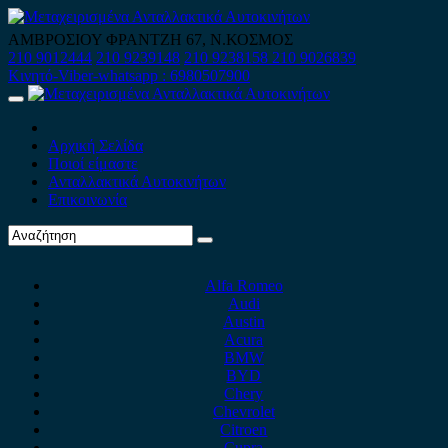
Skip
to
ΑΜΒΡΟΣΙΟΥ ΦΡΑΝΤΖΗ 67, Ν.ΚΟΣΜΟΣ
content
210 9012444
210 9239148
210 9238158
210 9026839
Κινητό-Viber-whatsapp : 6980507900
Primary
Menu
Αρχική Σελίδα
Ποιοί είμαστε
Ανταλλακτικά Αυτοκινήτων
Επικοινωνία
Alfa Romeo
Audi
Austin
Acura
BMW
BYD
Chery
Chevrolet
Citroen
Cupra