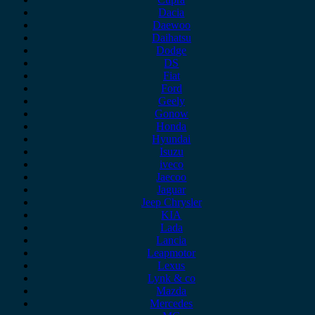
Dacia
Daewoo
Daihatsu
Dodge
DS
Fiat
Ford
Geely
Gonow
Honda
Hyundai
Isuzu
iveco
Jaecoo
Jaguar
Jeep Chrysler
KIA
Lada
Lancia
Leapmotor
Lexus
Lynk & co
Mazda
Mercedes