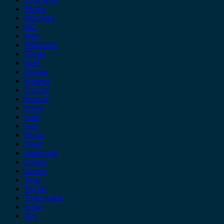
Mazda
Mercedes
MG
Mini
Mitsubishi
Nissan
Opel
Omoda
Peugeot
Porsche
Renault
Rover
Saab
Seat
Skoda
Smart
ssangyong
Subaru
Suzuki
Tesla
Toyota
Volkswagen
Volvo
Xev