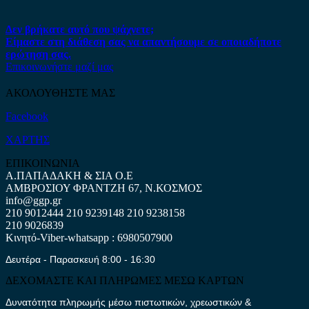
Δεν βρήκατε αυτό που ψάχνετε;
Είμαστε στη διάθεση σας να απαντήσουμε σε οποιαδήποτε
ερώτηση σας.
Επικοινωνήστε μαζί μας
ΑΚΟΛΟΥΘΗΣΤΕ ΜΑΣ
Facebook
ΧΑΡΤΗΣ
ΕΠΙΚΟΙΝΩΝΙΑ
Α.ΠΑΠΑΔΑΚΗ & ΣΙΑ Ο.Ε
ΑΜΒΡΟΣΙΟΥ ΦΡΑΝΤΖΗ 67, Ν.ΚΟΣΜΟΣ
info@ggp.gr
210 9012444
210 9239148
210 9238158
210 9026839
Κινητό-Viber-whatsapp : 6980507900
Δευτέρα - Παρασκευή 8:00 - 16:30
ΔΕΧΟΜΑΣΤΕ ΚΑΙ ΠΛΗΡΩΜΕΣ ΜΕΣΩ ΚΑΡΤΩΝ
Δυνατότητα πληρωμής μέσω πιστωτικών, χρεωστικών &