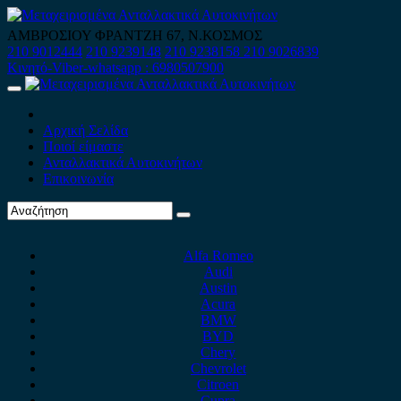
Skip
to
ΑΜΒΡΟΣΙΟΥ ΦΡΑΝΤΖΗ 67, Ν.ΚΟΣΜΟΣ
content
210 9012444
210 9239148
210 9238158
210 9026839
Κινητό-Viber-whatsapp : 6980507900
Primary
Menu
Αρχική Σελίδα
Ποιοί είμαστε
Ανταλλακτικά Αυτοκινήτων
Επικοινωνία
Alfa Romeo
Audi
Austin
Acura
BMW
BYD
Chery
Chevrolet
Citroen
Cupra