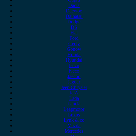
Dacia
Daewoo
Daihatsu
Dodge
DS
Fiat
Ford
Geely
Gonow
Honda
Hyundai
Isuzu
iveco
Jaecoo
Jaguar
Jeep Chrysler
KIA
Lada
Lancia
Leapmotor
Lexus
Lynk & co
Mazda
Mercedes