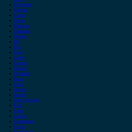
Chevrolet
Citroen
Cupra
Dacia
Daewoo
Daihatsu
Dodge
DS
Fiat
Ford
Geely
Gonow
Honda
Hyundai
Isuzu
iveco
Jaecoo
Jaguar
Jeep Chrysler
KIA
Lada
Lancia
Leapmotor
Lexus
Lynk & co