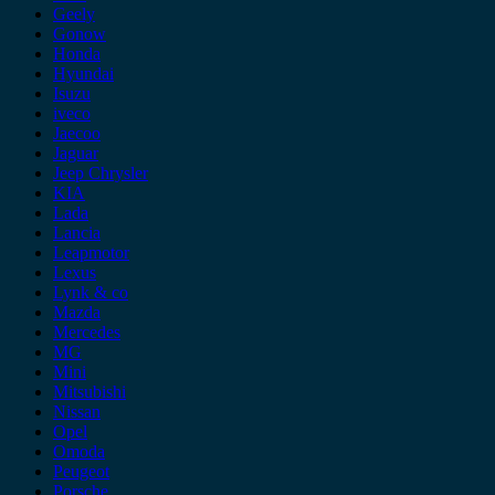
Geely
Gonow
Honda
Hyundai
Isuzu
iveco
Jaecoo
Jaguar
Jeep Chrysler
KIA
Lada
Lancia
Leapmotor
Lexus
Lynk & co
Mazda
Mercedes
MG
Mini
Mitsubishi
Nissan
Opel
Omoda
Peugeot
Porsche