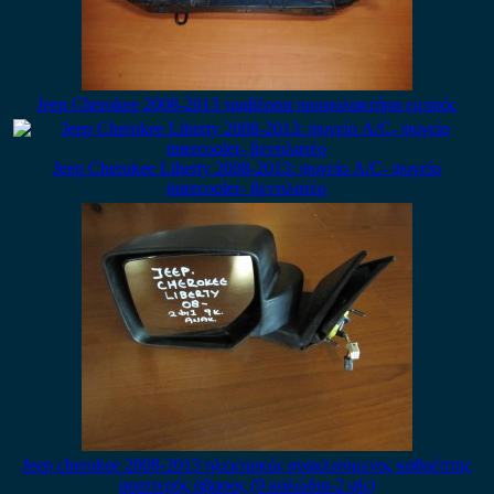
Jeep Cherokee 2008-2013 τραβέρσα προφυλακτήρα εμπρός
Jeep Cherokee Liberty 2008-2013: ψυγείο A/C- ψυγείο
intercooler- βεντιλατέρ
Jeep cherokee 2008-2013 ηλεκτρικός ανακλινόμενος καθρέπτης
αριστερός άβαφος (9 καλώδια-2 φίς)