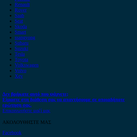
Renault
Rover
Saab
Seat
Skoda
Smart
ssangyong
Subaru
Suzuki
Tesla
Toyota
Volkswagen
Volvo
Xev
Δεν βρήκατε αυτό που ψάχνετε;
Είμαστε στη διάθεση σας να απαντήσουμε σε οποιαδήποτε
ερώτηση σας.
Επικοινωνήστε μαζί μας
ΑΚΟΛΟΥΘΗΣΤΕ ΜΑΣ
Facebook