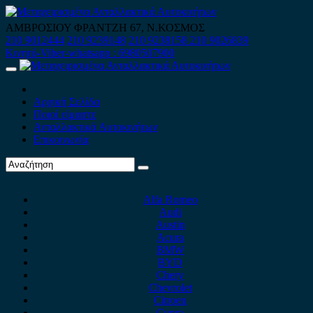
Skip
to
ΑΜΒΡΟΣΙΟΥ ΦΡΑΝΤΖΗ 67, Ν.ΚΟΣΜΟΣ
content
210 9012444
210 9239148
210 9238158
210 9026839
Κινητό-Viber-whatsapp : 6980507900
Primary
Menu
Αρχική Σελίδα
Ποιοί είμαστε
Ανταλλακτικά Αυτοκινήτων
Επικοινωνία
Alfa Romeo
Audi
Austin
Acura
BMW
BYD
Chery
Chevrolet
Citroen
Cupra