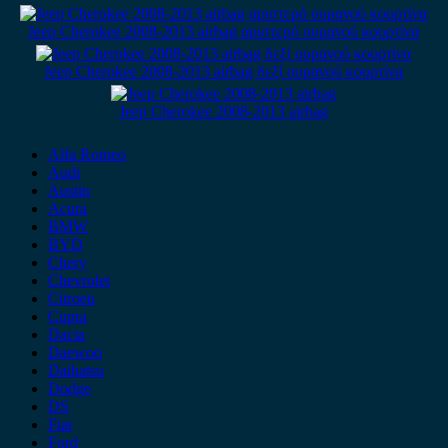
Jeep Cherokee 2008-2013 airbag αριστερό ουρανού κουρτίνα
Jeep Cherokee 2008-2013 airbag δεξί ουρανού κουρτίνα
Jeep Cherokee 2008-2013 airbag
Alfa Romeo
Audi
Austin
Acura
BMW
BYD
Chery
Chevrolet
Citroen
Cupra
Dacia
Daewoo
Daihatsu
Dodge
DS
Fiat
Ford