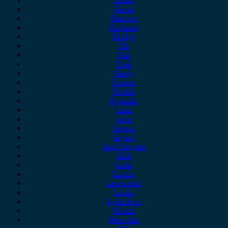
Dacia
Daewoo
Daihatsu
Dodge
DS
Fiat
Ford
Geely
Gonow
Honda
Hyundai
Isuzu
iveco
Jaecoo
Jaguar
Jeep Chrysler
KIA
Lada
Lancia
Leapmotor
Lexus
Lynk & co
Mazda
Mercedes