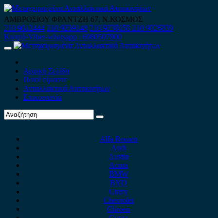
Skip
to
ΑΜΒΡΟΣΙΟΥ ΦΡΑΝΤΖΗ 67, Ν.ΚΟΣΜΟΣ
content
210 9012444
210 9239148
210 9238158
210 9026839
Κινητό-Viber-whatsapp : 6980507900
Primary
Menu
Αρχική Σελίδα
Ποιοί είμαστε
Ανταλλακτικά Αυτοκινήτων
Επικοινωνία
Alfa Romeo
Audi
Austin
Acura
BMW
BYD
Chery
Chevrolet
Citroen
Cupra