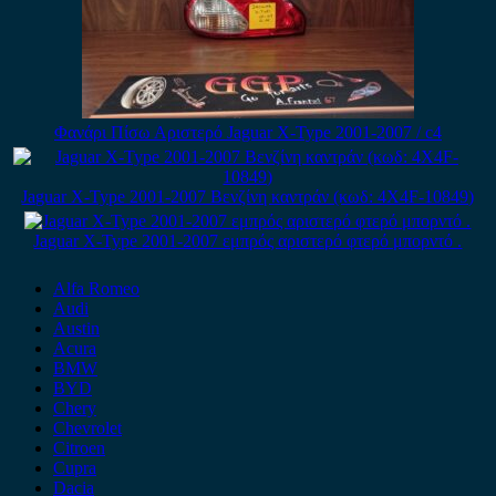
Φανάρι Πίσω Αριστερό Jaguar X-Type 2001-2007 / c4
Jaguar X-Type 2001-2007 Βενζίνη καντράν (κωδ: 4X4F-10849)
Jaguar X-Type 2001-2007 εμπρός αριστερό φτερό μπορντό .
Alfa Romeo
Audi
Austin
Acura
BMW
BYD
Chery
Chevrolet
Citroen
Cupra
Dacia