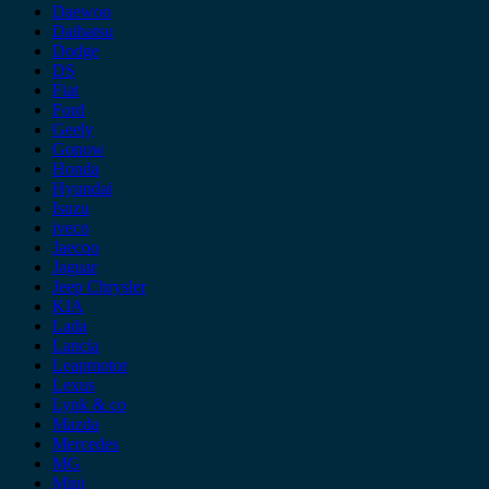
Daewoo
Daihatsu
Dodge
DS
Fiat
Ford
Geely
Gonow
Honda
Hyundai
Isuzu
iveco
Jaecoo
Jaguar
Jeep Chrysler
KIA
Lada
Lancia
Leapmotor
Lexus
Lynk & co
Mazda
Mercedes
MG
Mini