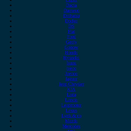
Dacia
Daewoo
Daihatsu
Dodge
DS
Fiat
Ford
Geely
Gonow
Honda
Hyundai
Isuzu
iveco
Jaecoo
Jaguar
Jeep Chrysler
KIA
Lada
Lancia
Leapmotor
Lexus
Lynk & co
Mazda
Mercedes