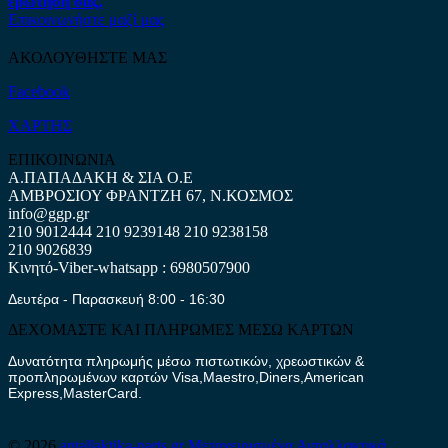
ερώτηση σας.
Επικοινωνήστε μαζί μας
ΑΚΟΛΟΥΘΗΣΤΕ ΜΑΣ
Facebook
ΧΑΡΤΗΣ
ΕΠΙΚΟΙΝΩΝΙΑ
Α.ΠΑΠΑΔΑΚΗ & ΣΙΑ Ο.Ε
ΑΜΒΡΟΣΙΟΥ ΦΡΑΝΤΖΗ 67, Ν.ΚΟΣΜΟΣ
info@ggp.gr
210 9012444
210 9239148
210 9238158
210 9026839
Κινητό-Viber-whatsapp : 6980507900
Δευτέρα - Παρασκευή 8:00 - 16:30
ΔΕΧΟΜΑΣΤΕ ΚΑΙ ΠΛΗΡΩΜΕΣ ΜΕΣΩ ΚΑΡΤΩΝ
Δυνατότητα πληρωμής μέσω πιστωτικών, χρεωστικών &
προπληρωμένων καρτών Visa,Maestro,Diners,American
Express,MasterCard.
© 2026
antallaktika-parts.gr
Μεταχειρισμένα Ανταλλακτικά