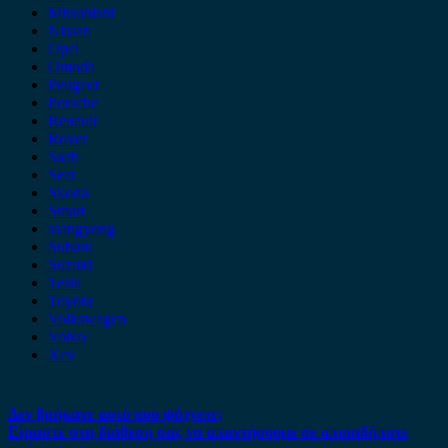
Mitsubishi
Nissan
Opel
Omoda
Peugeot
Porsche
Renault
Rover
Saab
Seat
Skoda
Smart
ssangyong
Subaru
Suzuki
Tesla
Toyota
Volkswagen
Volvo
Xev
Δεν βρήκατε αυτό που ψάχνετε;
Είμαστε στη διάθεση σας να απαντήσουμε σε οποιαδήποτε