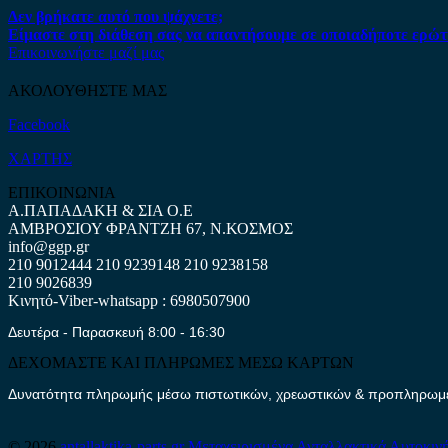
Δεν βρήκατε αυτό που ψάχνετε;
Είμαστε στη διάθεση σας να απαντήσουμε σε οποιαδήποτε ερώτ
Επικοινωνήστε μαζί μας
ΑΚΟΛΟΥΘΗΣΤΕ ΜΑΣ
Facebook
ΧΑΡΤΗΣ
ΕΠΙΚΟΙΝΩΝΙΑ
Α.ΠΑΠΑΔΑΚΗ & ΣΙΑ Ο.Ε
ΑΜΒΡΟΣΙΟΥ ΦΡΑΝΤΖΗ 67, Ν.ΚΟΣΜΟΣ
info@ggp.gr
210 9012444
210 9239148
210 9238158
210 9026839
Κινητό-Viber-whatsapp : 6980507900
Δευτέρα - Παρασκευή 8:00 - 16:30
ΔΕΧΟΜΑΣΤΕ ΚΑΙ ΠΛΗΡΩΜΕΣ ΜΕΣΩ ΚΑΡΤΩΝ
Δυνατότητα πληρωμής μέσω πιστωτικών, χρεωστικών & προπληρωμέν
© 2026
antallaktika-parts.gr
Μεταχειρισμένα Ανταλλακτικά Αυτοκιν