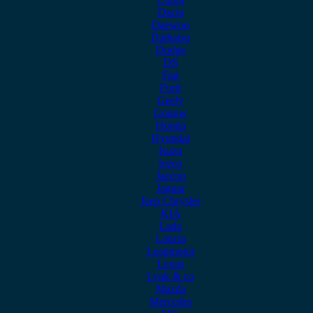
Dacia
Daewoo
Daihatsu
Dodge
DS
Fiat
Ford
Geely
Gonow
Honda
Hyundai
Isuzu
iveco
Jaecoo
Jaguar
Jeep Chrysler
KIA
Lada
Lancia
Leapmotor
Lexus
Lynk & co
Mazda
Mercedes