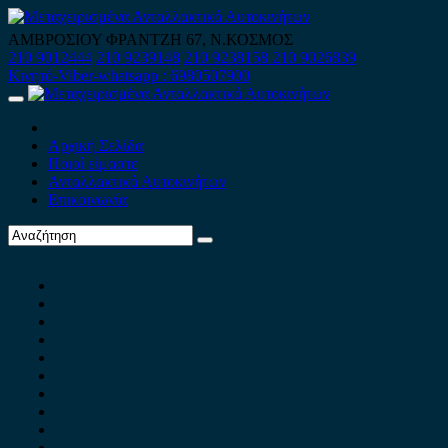
Skip
to
ΑΜΒΡΟΣΙΟΥ ΦΡΑΝΤΖΗ 67, Ν.ΚΟΣΜΟΣ
content
210 9012444
210 9239148
210 9238158
210 9026839
Κινητό-Viber-whatsapp : 6980507900
Primary
Menu
Αρχική Σελίδα
Ποιοί είμαστε
Ανταλλακτικά Αυτοκινήτων
Επικοινωνία