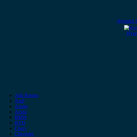
Hyundai S
Hyund
Alfa Romeo
Audi
Austin
Acura
BMW
BYD
Chery
Chevrolet