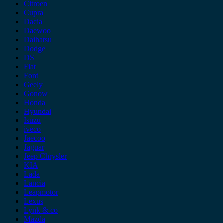
Citroen
Cupra
Dacia
Daewoo
Daihatsu
Dodge
DS
Fiat
Ford
Geely
Gonow
Honda
Hyundai
Isuzu
iveco
Jaecoo
Jaguar
Jeep Chrysler
KIA
Lada
Lancia
Leapmotor
Lexus
Lynk & co
Mazda