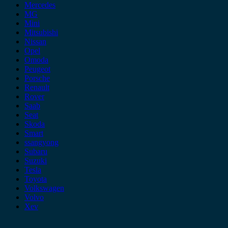
Mercedes
MG
Mini
Mitsubishi
Nissan
Opel
Omoda
Peugeot
Porsche
Renault
Rover
Saab
Seat
Skoda
Smart
ssangyong
Subaru
Suzuki
Tesla
Toyota
Volkswagen
Volvo
Xev