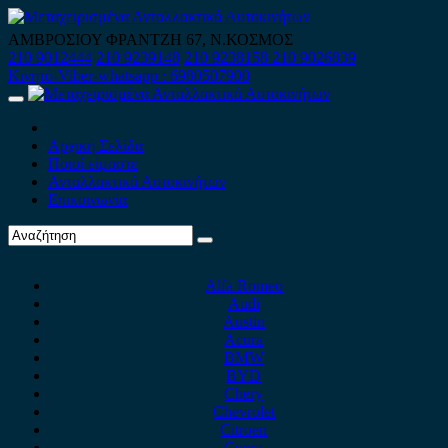
Skip
to
ΑΜΒΡΟΣΙΟΥ ΦΡΑΝΤΖΗ 67, Ν.ΚΟΣΜΟΣ
content
210 9012444
210 9239148
210 9238158
210 9026839
Κινητό-Viber-whatsapp : 6980507900
Primary
Menu
Αρχική Σελίδα
Ποιοί είμαστε
Ανταλλακτικά Αυτοκινήτων
Επικοινωνία
Alfa Romeo
Audi
Austin
Acura
BMW
BYD
Chery
Chevrolet
Citroen
Cupra