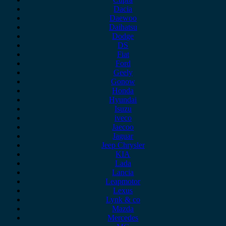
Dacia
Daewoo
Daihatsu
Dodge
DS
Fiat
Ford
Geely
Gonow
Honda
Hyundai
Isuzu
iveco
Jaecoo
Jaguar
Jeep Chrysler
KIA
Lada
Lancia
Leapmotor
Lexus
Lynk & co
Mazda
Mercedes