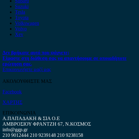
Subaru
Suzuki
Tesla
Toyota
Volkswagen
Volvo
Xev
Δεν βρήκατε αυτό που ψάχνετε;
Είμαστε στη διάθεση σας να απαντήσουμε σε οποιαδήποτε
ερώτηση σας.
Επικοινωνήστε μαζί μας
ΑΚΟΛΟΥΘΗΣΤΕ ΜΑΣ
Facebook
ΧΑΡΤΗΣ
ΕΠΙΚΟΙΝΩΝΙΑ
Α.ΠΑΠΑΔΑΚΗ & ΣΙΑ Ο.Ε
ΑΜΒΡΟΣΙΟΥ ΦΡΑΝΤΖΗ 67, Ν.ΚΟΣΜΟΣ
info@ggp.gr
210 9012444
210 9239148
210 9238158