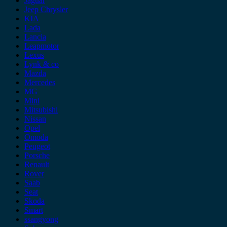
Jaguar
Jeep Chrysler
KIA
Lada
Lancia
Leapmotor
Lexus
Lynk & co
Mazda
Mercedes
MG
Mini
Mitsubishi
Nissan
Opel
Omoda
Peugeot
Porsche
Renault
Rover
Saab
Seat
Skoda
Smart
ssangyong