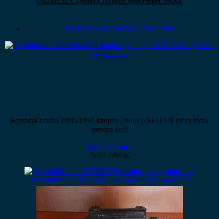
HYUNDAI LANTRA 1990-1995
Hyundai landra 1990-1992 4πορτο (4θυρο) SEDAN (sdn) πίσω
φανάρι δεξί
Ρωτήστε τιμή
Δείτε επίσης
Hyundai landra 1993-1995 φανάρι εμπρός αριστερό