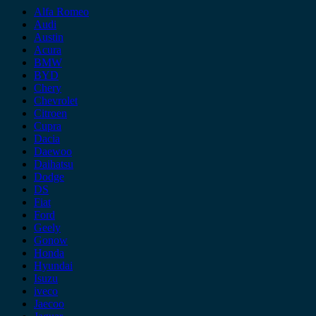
Alfa Romeo
Audi
Austin
Acura
BMW
BYD
Chery
Chevrolet
Citroen
Cupra
Dacia
Daewoo
Daihatsu
Dodge
DS
Fiat
Ford
Geely
Gonow
Honda
Hyundai
Isuzu
iveco
Jaecoo