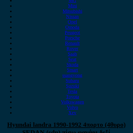
MG
Mini
Mitsubishi
Nissan
Opel
Omoda
Peugeot
Porsche
Renault
Rover
Saab
Seat
Skoda
Smart
ssangyong
Subaru
Suzuki
Tesla
Toyota
Volkswagen
Volvo
Xev
Hyundai landra 1990-1992 4πορτο (4θυρο)
SEDAN (sdn) πίσω φανάρι δεξί