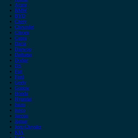
Acura
BMW
BYD
Chery
Chevrolet
Citroen
Cupra
Dacia
Daewoo
Daihatsu
Dodge
DS
Fiat
Ford
Geely
Gonow
Honda
Hyundai
Isuzu
iveco
Jaecoo
Jaguar
Jeep Chrysler
KIA
Lada