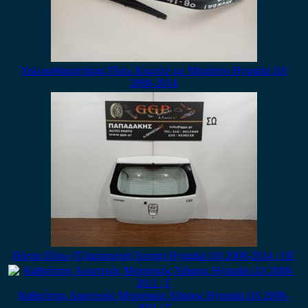
Υαλοκαθαριστήρας Πίσω Κομπλέ με Μπράτσο Hyundai i10
2008-2014
Πόρτα Πίσω (Τζαμόπορτα) Άσπρη Hyundai i10 2008-2014 / ΟΓ
Καθρέπτης Αριστερός Μηχανικός Άβαφος Hyundai i10 2008-
2011 / Γ