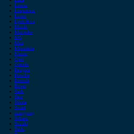
Lancia
Leapmotor
Lexus
Lynk & co
Mazda
Mercedes
MG
Mini
Mitsubishi
Nissan
Opel
Omoda
Peugeot
Porsche
Renault
Rover
Saab
Seat
Skoda
Smart
ssangyong
Subaru
Suzuki
Tesla