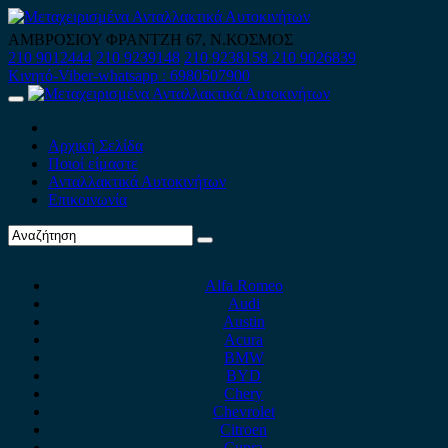
Skip
to
ΑΜΒΡΟΣΙΟΥ ΦΡΑΝΤΖΗ 67, Ν.ΚΟΣΜΟΣ
content
210 9012444
210 9239148
210 9238158
210 9026839
Κινητό-Viber-whatsapp : 6980507900
Primary
Menu
Αρχική Σελίδα
Ποιοί είμαστε
Ανταλλακτικά Αυτοκινήτων
Επικοινωνία
Alfa Romeo
Audi
Austin
Acura
BMW
BYD
Chery
Chevrolet
Citroen
Cupra