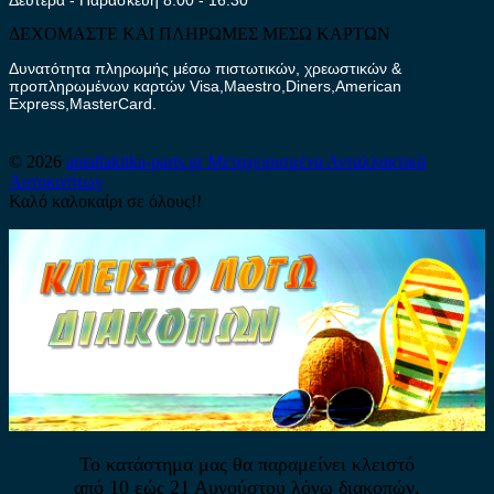
ΔΕΧΟΜΑΣΤΕ ΚΑΙ ΠΛΗΡΩΜΕΣ ΜΕΣΩ ΚΑΡΤΩΝ
Δυνατότητα πληρωμής μέσω πιστωτικών, χρεωστικών &
προπληρωμένων καρτών Visa,Maestro,Diners,American
Express,MasterCard.
© 2026
antallaktika-parts.gr
Μεταχειρισμένα Ανταλλακτικά
Αυτοκινήτων
Καλό καλοκαίρι σε όλους!!
Το κατάστημα μας θα παραμείνει κλειστό
από 10 εώς 21 Αυγούστου λόγω διακοπών.