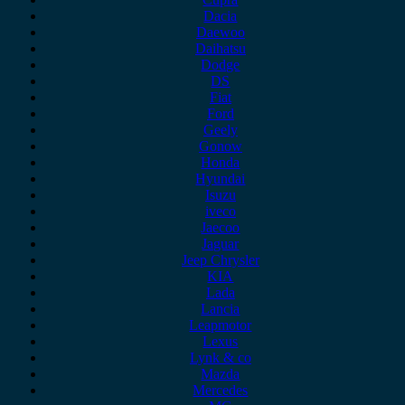
Dacia
Daewoo
Daihatsu
Dodge
DS
Fiat
Ford
Geely
Gonow
Honda
Hyundai
Isuzu
iveco
Jaecoo
Jaguar
Jeep Chrysler
KIA
Lada
Lancia
Leapmotor
Lexus
Lynk & co
Mazda
Mercedes