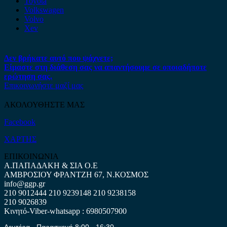
Toyota
Volkswagen
Volvo
Xev
Δεν βρήκατε αυτό που ψάχνετε;
Είμαστε στη διάθεση σας να απαντήσουμε σε οποιαδήποτε
ερώτηση σας.
Επικοινωνήστε μαζί μας
ΑΚΟΛΟΥΘΗΣΤΕ ΜΑΣ
Facebook
ΧΑΡΤΗΣ
ΕΠΙΚΟΙΝΩΝΙΑ
Α.ΠΑΠΑΔΑΚΗ & ΣΙΑ Ο.Ε
ΑΜΒΡΟΣΙΟΥ ΦΡΑΝΤΖΗ 67, Ν.ΚΟΣΜΟΣ
info@ggp.gr
210 9012444
210 9239148
210 9238158
210 9026839
Κινητό-Viber-whatsapp : 6980507900
Δευτέρα - Παρασκευή 8:00 - 16:30